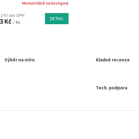
Momentálně nedostupné
42 Kč bez DPH
DETAIL
23 Kč
/ ks
O
v
l
á
d
Výběr na míru
Kladné recenze
a
c
í
p
Tech. podpora
r
v
k
y
v
ý
p
i
s