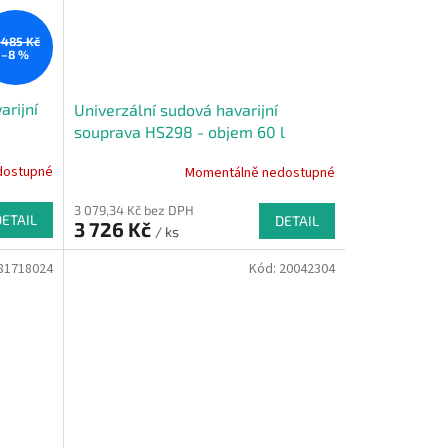
 485 Kč
–8 %
arijní
Univerzální sudová havarijní
souprava HS298 - objem 60 l
dostupné
Momentálně nedostupné
3 079,34 Kč bez DPH
DETAIL
DETAIL
3 726 Kč
/ ks
81718024
Kód:
20042304