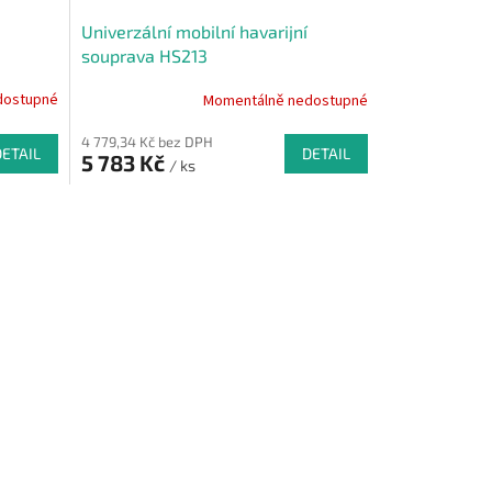
Univerzální mobilní havarijní
souprava HS213
dostupné
Momentálně nedostupné
4 779,34 Kč bez DPH
DETAIL
DETAIL
5 783 Kč
/ ks