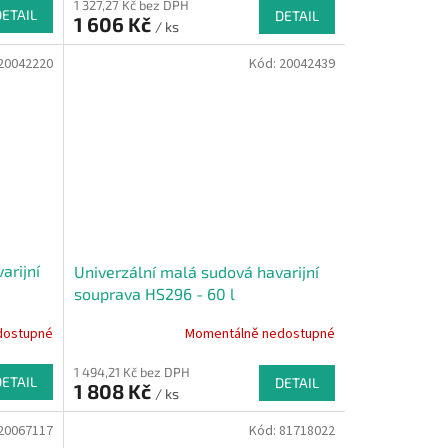
1 327,27 Kč bez DPH
DETAIL
DETAIL
1 606 Kč
/ ks
20042220
Kód:
20042439
arijní
Univerzální malá sudová havarijní
souprava HS296 - 60 l
dostupné
Momentálně nedostupné
1 494,21 Kč bez DPH
DETAIL
DETAIL
1 808 Kč
/ ks
20067117
Kód:
81718022