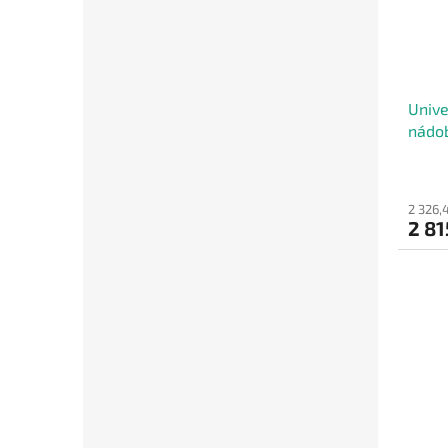
Unive
nádob
2 326,
2 81