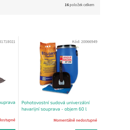
16
položek celkem
81718021
Kód:
20066949
souprava
Pohotovostní sudová univerzální
havarijní souprava - objem 60 l
dostupné
Momentálně nedostupné