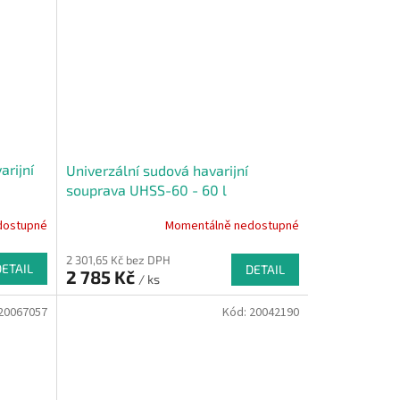
arijní
Univerzální sudová havarijní
souprava UHSS-60 - 60 l
dostupné
Momentálně nedostupné
2 301,65 Kč bez DPH
DETAIL
DETAIL
2 785 Kč
/ ks
20067057
Kód:
20042190