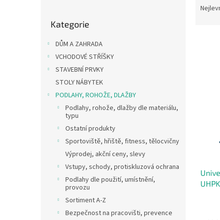
o
a
Nejlev
Přeskočit
s
z
Kategorie
kategorie
t
e
r
n
DŮM A ZAHRADA
a
í
VCHODOVÉ STŘÍŠKY
n
p
V
STAVEBNÍ PRVKY
n
r
ý
í
o
STOLY NÁBYTEK
p
p
d
PODLAHY, ROHOŽE, DLAŽBY
i
a
u
Podlahy, rohože, dlažby dle materiálu,
s
n
k
typu
p
e
t
Ostatní produkty
r
l
ů
o
Sportoviště, hřiště, fitness, tělocvičny
d
Výprodej, akční ceny, slevy
u
Vstupy, schody, protiskluzová ochrana
Unive
k
Podlahy dle použití, umístnění,
UHPK
t
provozu
ů
Sortiment A-Z
Bezpečnost na pracovišti, prevence