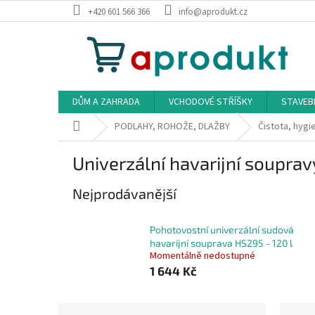
Přejít
+420 601 566 366
info@aprodukt.cz
na
obsah
DŮM A ZAHRADA
VCHODOVÉ STŘÍŠKY
STAVEB
Domů
PODLAHY, ROHOŽE, DLAŽBY
Čistota, hygi
Univerzální havarijní souprav
Nejprodávanější
Pohotovostní univerzální sudová
havarijní souprava HS295 - 120 l
Momentálně nedostupné
1 644 Kč
P
Ř