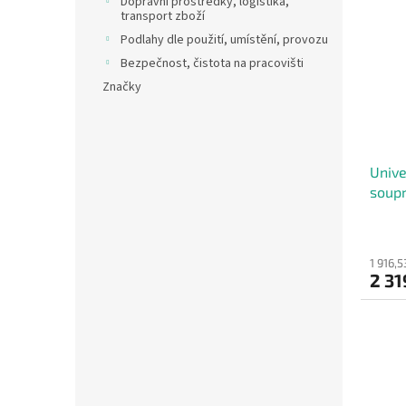
Dopravní prostředky, logistika,
transport zboží
Podlahy dle použití, umístění, provozu
Bezpečnost, čistota na pracovišti
Značky
Unive
soupr
1 916,
2 31