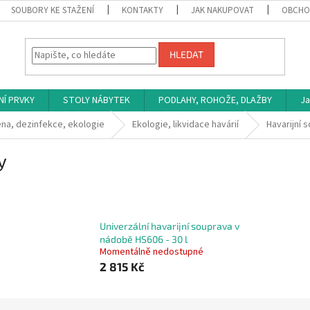
SOUBORY KE STAŽENÍ
KONTAKTY
JAK NAKUPOVAT
OBCHO
HLEDAT
NÍ PRVKY
STOLY NÁBYTEK
PODLAHY, ROHOŽE, DLAŽBY
Ja
ena, dezinfekce, ekologie
Ekologie, likvidace havárií
Havarijní 
y
Univerzální havarijní souprava v
nádobě HS606 - 30 l
Momentálně nedostupné
2 815 Kč