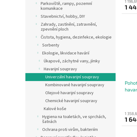
1 196,
Parkoviště, rampy, pozemní
1 4
komunikace
Stavebnictví, hobby, DIY
Zahrady, zastínění, zatravnění,
zpevnění ploch
Čistota, hygiena, dezinfekce, ekologie
Sorbenty
Ekologie, likvidace havárií
Úkapové, záchytné vany, jímky
Havarijní soupravy
Univerzální havarijní soupravy
Pohot
Kombinované havarijní soupravy
havar
Olejové havarijní soupravy
Chemické havarijní soupravy
Kalové koše
1 358,
Hygiena na toaletách, ve sprchách,
1 6
šatnách
Ochrana proti virům, bakteriím