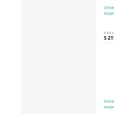
Unive
soupr
UHSS-
4 311,
5 21
Unive
soupr
UHSP-