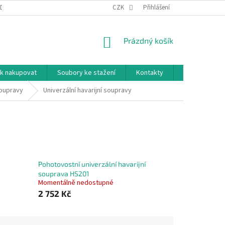
DNÍ PODMÍNKY
PODMÍNKY OCHRANY OSOBNÍCH ÚDAJŮ
CZK
Přihlášení
NÁKUPNÍ
Prázdný košík
KOŠÍK
k nakupovat
Soubory ke stažení
Kontakty
Značky
soupravy
Univerzální havarijní soupravy
Pohotovostní univerzální havarijní
souprava HS201
Momentálně nedostupné
2 752 Kč