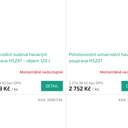
rzální sudová havarijní
Pohotovostní univerzální hav
ava HS297 - objem 120 l
souprava HS201
Momentálně nedostupné
Momentálně ne
53 Kč bez DPH
2 274,38 Kč bez DPH
DETAIL
9 Kč
2 752 Kč
/ ks
/ ks
Kód:
20067161
Kód: