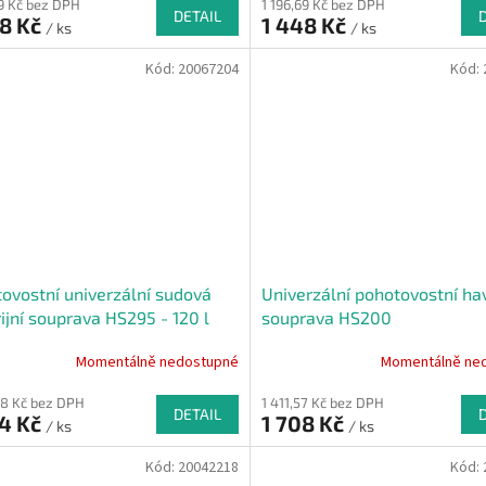
69 Kč bez DPH
1 196,69 Kč bez DPH
DETAIL
48 Kč
1 448 Kč
/ ks
/ ks
Kód:
20067204
Kód:
ovostní univerzální sudová
Univerzální pohotovostní hav
ijní souprava HS295 - 120 l
souprava HS200
Momentálně nedostupné
Momentálně ne
68 Kč bez DPH
1 411,57 Kč bez DPH
DETAIL
44 Kč
1 708 Kč
/ ks
/ ks
Kód:
20042218
Kód: