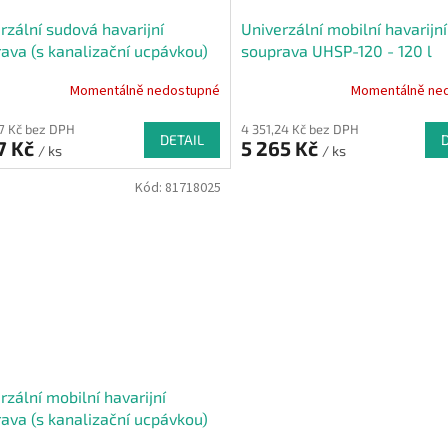
rzální sudová havarijní
Univerzální mobilní havarijní
ava (s kanalizační ucpávkou)
souprava UHSP-120 - 120 l
60/K - 60 l
Momentálně nedostupné
Momentálně ne
57 Kč bez DPH
4 351,24 Kč bez DPH
DETAIL
7 Kč
5 265 Kč
/ ks
/ ks
Kód:
81718025
rzální mobilní havarijní
ava (s kanalizační ucpávkou)
120/K - 120 l