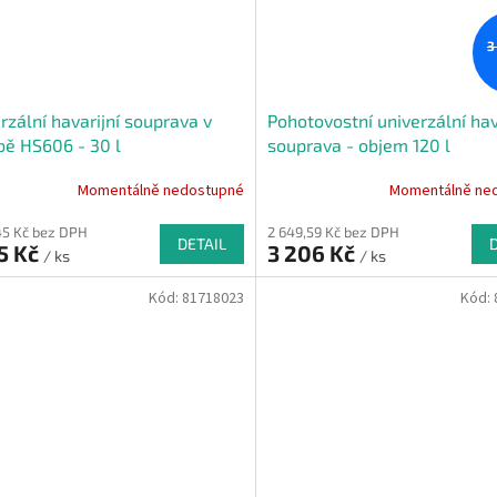
3
rzální havarijní souprava v
Pohotovostní univerzální hav
ě HS606 - 30 l
souprava - objem 120 l
Momentálně nedostupné
Momentálně ne
45 Kč bez DPH
2 649,59 Kč bez DPH
DETAIL
5 Kč
3 206 Kč
/ ks
/ ks
Kód:
81718023
Kód: