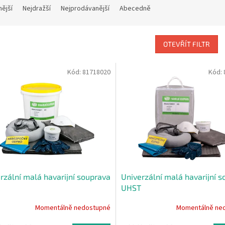
nější
Nejdražší
Nejprodávanější
Abecedně
OTEVŘÍT FILTR
Kód:
81718020
Kód:
rzální malá havarijní souprava
Univerzální malá havarijní 
UHST
Momentálně nedostupné
Momentálně ne