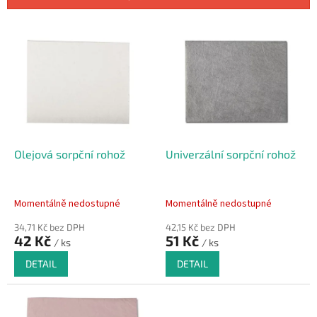
í
p
V
r
ý
o
p
d
i
u
s
k
p
t
r
ů
o
d
Olejová sorpční rohož
Univerzální sorpční rohož
u
k
t
Momentálně nedostupné
Momentálně nedostupné
ů
34,71 Kč bez DPH
42,15 Kč bez DPH
42 Kč
51 Kč
/ ks
/ ks
DETAIL
DETAIL