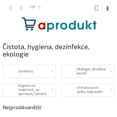
Přejít
NÁKUP
na
CZK
obsah
KOŠÍK
Čistota, hygiena, dezinfekce,
ekologie
Ekologie, likvidace
Sorbenty
havárií
Hygiena na
Ochrana proti
toaletách, ve
virům, bakteriím
sprchách, šatnách
Nejprodávanější