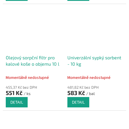
Olejový sorpční filtr pro
Univerzální sypký sorbent
kalové koše o objemu 10 l
- 10 kg
Momentálně nedostupné
Momentálně nedostupné
455,37 Kč bez DPH
481,82 Kč bez DPH
551 Kč
583 Kč
/ ks
/ bal
DETAIL
DETAIL