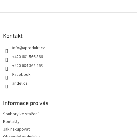
Z
á
p
a
Kontakt
t
info
@
aprodukt.cz
í
+420 601 566 366
+420 604 362 263
Facebook
andel.cz
Informace pro vás
Soubory ke stažení
Kontakty
Jak nakupovat
Obchodní podmínky