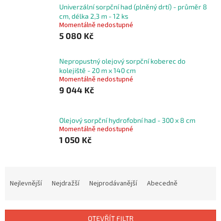
Univerzální sorpční had (plněný drtí) - průměr 8
cm, délka 2,3 m - 12 ks
Momentálně nedostupné
5 080 Kč
Nepropustný olejový sorpční koberec do
kolejiště - 20 m x 140 cm
Momentálně nedostupné
9 044 Kč
Olejový sorpční hydrofobní had - 300 x 8 cm
Momentálně nedostupné
1 050 Kč
Ř
a
Nejlevnější
Nejdražší
Nejprodávanější
Abecedně
z
e
n
OTEVŘÍT FILTR