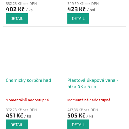
332,23 Kč bez DPH
349,59 Kč bez DPH
402 Kč
423 Kč
/ ks
/ bal
DETAIL
DETAIL
Chemický sorpční had
Plastová úkapová vana -
60 x 43 x 5 cm
Momentálně nedostupné
Momentálně nedostupné
372,73 Kč bez DPH
417,36 Kč bez DPH
451 Kč
505 Kč
/ ks
/ ks
DETAIL
DETAIL