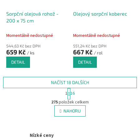
Sorpční olejová rohož -
Olejový sorpční koberec
200 x 75 cm
Momentálně nedostupné
Momentálně nedostupné
544,63 Kč bez DPH
551,24 Kč bez DPH
659 Kč
667 Kč
/ ks
/ rol
DETAIL
DETAIL
NAČÍST 18 DALŠÍCH
S
1
16
t
O
r
275
položek celkem
v
á
l
NAHORU
n
á
k
d
o
v
a
á
c
Nízké ceny
n