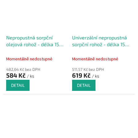
Nepropustná sorpční
Univerzální nepropustná
olejová rohož - délka 150
sorpční rohož - délka 150
cm, šířka 100 cm
cm, šířka 100 cm
Momentálně nedostupné
Momentálně nedostupné
482,64 Kč bez DPH
511,57 Kč bez DPH
584 Kč
619 Kč
/ ks
/ ks
DETAIL
DETAIL