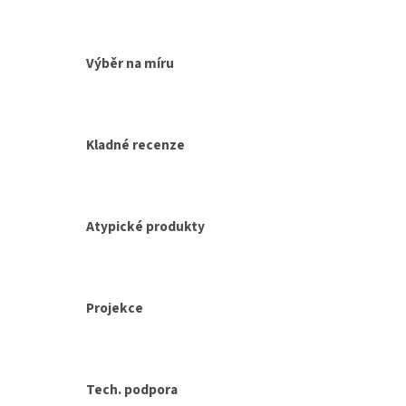
í
í
p
r
v
Výběr na míru
k
y
v
ý
p
Kladné recenze
i
s
u
Atypické produkty
Projekce
Tech. podpora