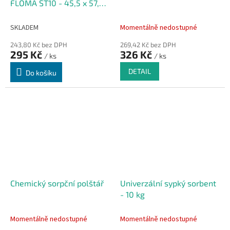
FLOMA ST10 - 45,5 x 57,5 x
11 cm
SKLADEM
Momentálně nedostupné
243,80 Kč bez DPH
269,42 Kč bez DPH
295 Kč
326 Kč
/ ks
/ ks
DETAIL
Do košíku
Chemický sorpční polštář
Univerzální sypký sorbent
- 10 kg
Momentálně nedostupné
Momentálně nedostupné