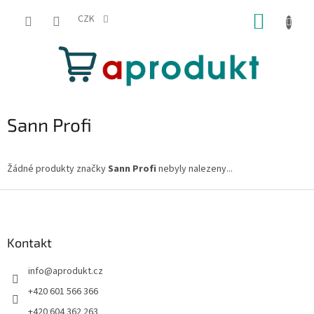
Přejít
NÁKUP
na
CZK
obsah
KOŠÍK
Sann Profi
Žádné produkty značky
Sann Profi
nebyly nalezeny...
Z
á
p
a
Kontakt
t
info
@
aprodukt.cz
í
+420 601 566 366
+420 604 362 263