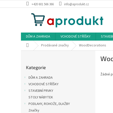
Přejít
+420 601 566 366
info@aprodukt.cz
na
obsah
DŮM A ZAHRADA
VCHODOVÉ STŘÍŠKY
STAVEB
Domů
Prodávané značky
WoodDecorations
P
Woo
o
Přeskočit
s
Kategorie
kategorie
t
Žádné p
r
DŮM A ZAHRADA
a
VCHODOVÉ STŘÍŠKY
n
STAVEBNÍ PRVKY
n
í
STOLY NÁBYTEK
p
PODLAHY, ROHOŽE, DLAŽBY
a
Značky