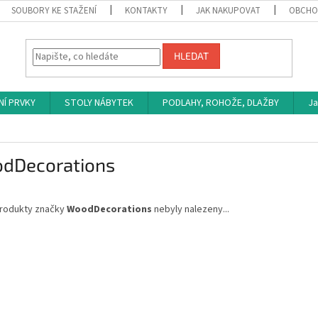
SOUBORY KE STAŽENÍ
KONTAKTY
JAK NAKUPOVAT
OBCHO
HLEDAT
NÍ PRVKY
STOLY NÁBYTEK
PODLAHY, ROHOŽE, DLAŽBY
Ja
dDecorations
rodukty značky
WoodDecorations
nebyly nalezeny...