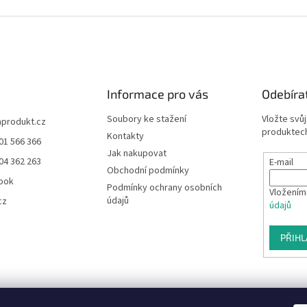
Informace pro vás
Odebíra
Soubory ke stažení
Vložte svů
aprodukt.cz
produktech
Kontakty
01 566 366
Jak nakupovat
04 362 263
E-mail
Obchodní podmínky
ook
Podmínky ochrany osobních
Vložením
údajů
cz
údajů
PŘIHL