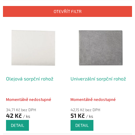
e
n
OTEVŘÍT FILTR
í
p
V
r
ý
o
p
d
i
u
s
k
p
t
r
ů
o
d
Olejová sorpční rohož
Univerzální sorpční rohož
u
k
t
Momentálně nedostupné
Momentálně nedostupné
ů
34,71 Kč bez DPH
42,15 Kč bez DPH
42 Kč
51 Kč
/ ks
/ ks
DETAIL
DETAIL