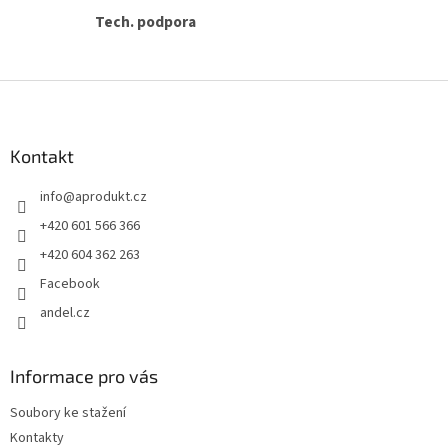
Tech. podpora
Z
á
p
a
Kontakt
t
info
@
aprodukt.cz
í
+420 601 566 366
+420 604 362 263
Facebook
andel.cz
Informace pro vás
Soubory ke stažení
Kontakty