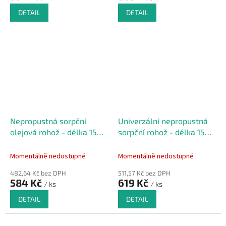
DETAIL
DETAIL
Nepropustná sorpční
Univerzální nepropustná
olejová rohož - délka 150
sorpční rohož - délka 150
cm, šířka 100 cm
cm, šířka 100 cm
Momentálně nedostupné
Momentálně nedostupné
482,64 Kč bez DPH
511,57 Kč bez DPH
584 Kč
619 Kč
/ ks
/ ks
DETAIL
DETAIL