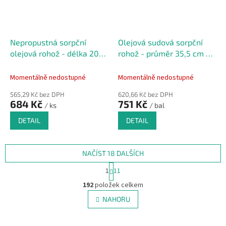
Nepropustná sorpční
Olejová sudová sorpční
olejová rohož - délka 200
rohož - průměr 35,5 cm -
cm, šířka 100 cm
15 ks
Momentálně nedostupné
Momentálně nedostupné
565,29 Kč bez DPH
620,66 Kč bez DPH
684 Kč
751 Kč
/ ks
/ bal
DETAIL
DETAIL
NAČÍST 18 DALŠÍCH
S
1
11
t
O
r
192
položek celkem
v
á
l
NAHORU
n
á
k
d
o