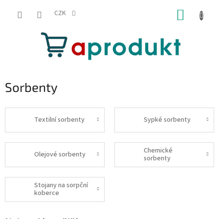
Přejít
NÁKUP
na
CZK
obsah
KOŠÍK
Sorbenty
Textilní sorbenty
Sypké sorbenty
Chemické
Olejové sorbenty
sorbenty
Stojany na sorpční
koberce