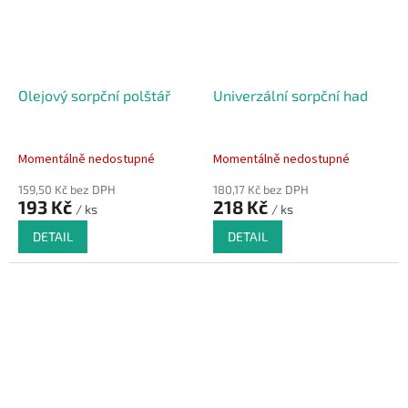
Olejový sorpční polštář
Univerzální sorpční had
Momentálně nedostupné
Momentálně nedostupné
159,50 Kč bez DPH
180,17 Kč bez DPH
193 Kč
218 Kč
/ ks
/ ks
DETAIL
DETAIL