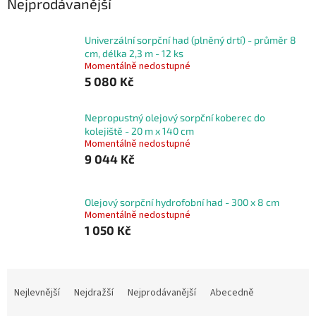
Nejprodávanější
Univerzální sorpční had (plněný drtí) - průměr 8
cm, délka 2,3 m - 12 ks
Momentálně nedostupné
5 080 Kč
Nepropustný olejový sorpční koberec do
kolejiště - 20 m x 140 cm
Momentálně nedostupné
9 044 Kč
Olejový sorpční hydrofobní had - 300 x 8 cm
Momentálně nedostupné
1 050 Kč
Ř
a
Nejlevnější
Nejdražší
Nejprodávanější
Abecedně
z