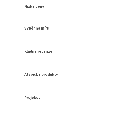
v
a
á
c
Nízké ceny
n
í
í
p
r
v
Výběr na míru
k
y
v
ý
p
Kladné recenze
i
s
u
Atypické produkty
Projekce