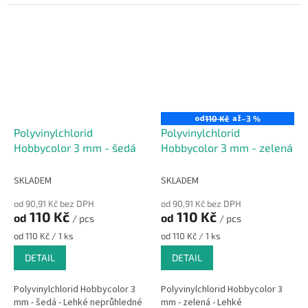
vůči...
vůči...
od
až
110 Kč
–3 %
Polyvinylchlorid
Polyvinylchlorid
Hobbycolor 3 mm - šedá
Hobbycolor 3 mm - zelená
SKLADEM
SKLADEM
od 90,91 Kč bez DPH
od 90,91 Kč bez DPH
110 Kč
110 Kč
od
od
/ pcs
/ pcs
Měrná
Měrná
od 110 Kč / 1 ks
od 110 Kč / 1 ks
cena:
cena:
DETAIL
DETAIL
Polyvinylchlorid Hobbycolor 3
Polyvinylchlorid Hobbycolor 3
mm - šedá - Lehké neprůhledné
mm - zelená - Lehké