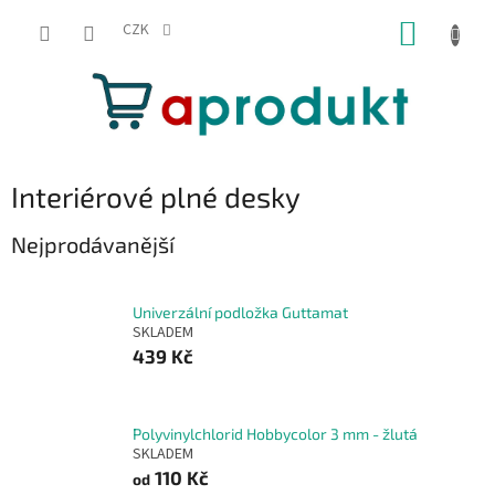
Přejít
NÁKUP
na
CZK
obsah
KOŠÍK
Interiérové plné desky
Nejprodávanější
Univerzální podložka Guttamat
SKLADEM
439 Kč
Polyvinylchlorid Hobbycolor 3 mm - žlutá
SKLADEM
110 Kč
od