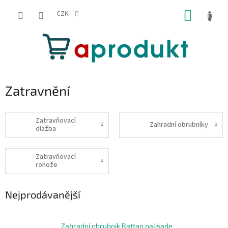
Přejít
NÁKUP
na
CZK
obsah
KOŠÍK
Zatravnění
Zatravňovací
Zahradní obrubníky
dlažba
Zatravňovací
rohože
Nejprodávanější
Zahradní obrubník Rattan palisade