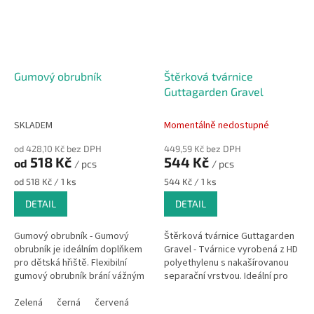
Gumový obrubník
Štěrková tvárnice
Guttagarden Gravel
SKLADEM
Momentálně nedostupné
od 428,10 Kč bez DPH
449,59 Kč bez DPH
518 Kč
544 Kč
od
/ pcs
/ pcs
Měrná
Měrná
od 518 Kč / 1 ks
544 Kč / 1 ks
cena:
cena:
DETAIL
DETAIL
Gumový obrubník - Gumový
Štěrková tvárnice Guttagarden
obrubník je ideálním doplňkem
Gravel - Tvárnice vyrobená z HD
pro dětská hřiště. Flexibilní
polyethylenu s nakašírovanou
gumový obrubník brání vážným
separační vrstvou. Ideální pro
zraněním při pádu.
vytvoření štěrkových cest,
Zelená
černá
červená
chodníků či teras.