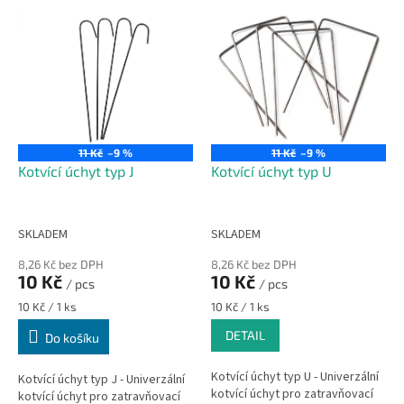
p
V
r
ý
o
p
d
i
u
s
k
p
t
r
ů
o
11 Kč
–9 %
11 Kč
–9 %
d
Kotvící úchyt typ J
Kotvící úchyt typ U
u
k
t
SKLADEM
SKLADEM
ů
8,26 Kč bez DPH
8,26 Kč bez DPH
10 Kč
10 Kč
/ pcs
/ pcs
Měrná
Měrná
10 Kč / 1 ks
10 Kč / 1 ks
cena:
cena:
DETAIL
Do košíku
Kotvící úchyt typ U - Univerzální
Kotvící úchyt typ J - Univerzální
kotvící úchyt pro zatravňovací
kotvící úchyt pro zatravňovací