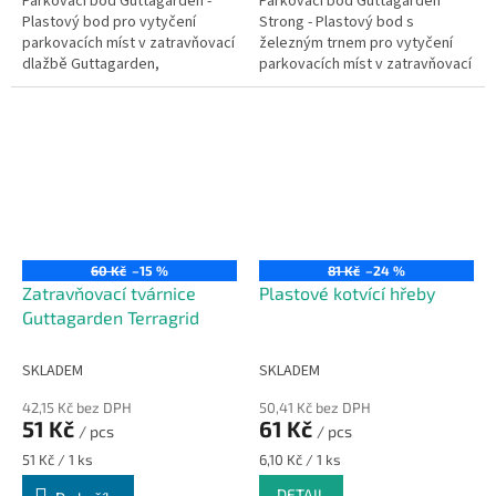
Parkovací bod Guttagarden -
Parkovací bod Guttagarden
Plastový bod pro vytyčení
Strong - Plastový bod s
parkovacích míst v zatravňovací
železným trnem pro vytyčení
dlažbě Guttagarden,
parkovacích míst v zatravňovací
zatravňovací dlažba tak může
dlažbě Guttagarden Strong.
sloužit jako netradiční
organizované...
60 Kč
–15 %
81 Kč
–24 %
Zatravňovací tvárnice
Plastové kotvící hřeby
Guttagarden Terragrid
SKLADEM
SKLADEM
42,15 Kč bez DPH
50,41 Kč bez DPH
51 Kč
61 Kč
/ pcs
/ pcs
Měrná
Měrná
51 Kč / 1 ks
6,10 Kč / 1 ks
cena:
cena:
DETAIL