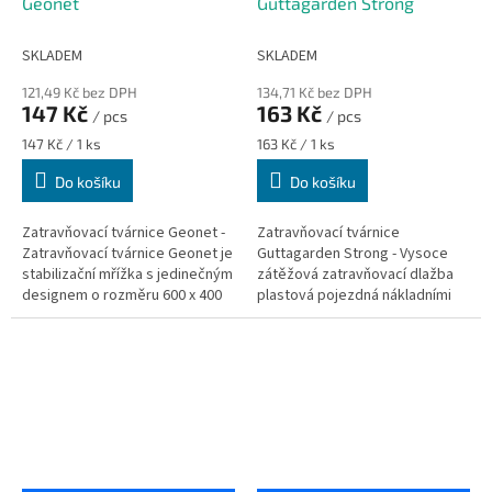
Geonet
Guttagarden Strong
SKLADEM
SKLADEM
121,49 Kč bez DPH
134,71 Kč bez DPH
147 Kč
163 Kč
/ pcs
/ pcs
Měrná
Měrná
147 Kč / 1 ks
163 Kč / 1 ks
cena:
cena:
Do košíku
Do košíku
Zatravňovací tvárnice Geonet -
Zatravňovací tvárnice
Zatravňovací tvárnice Geonet je
Guttagarden Strong - Vysoce
stabilizační mřížka s jedinečným
zátěžová zatravňovací dlažba
designem o rozměru 600 x 400
plastová pojezdná nákladními
mm. Využít jí můžete jak k
automobily. Vhodná pro zvlášť
osobním účelům, tak v...
zatěžované plochy, spotřeba
cca 4...