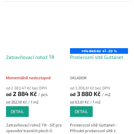
od
až
4 849 Kč
–20 %
Zatravňovací rohož TR
Protierozní sítě Guttanet
Momentálně nedostupné
SKLADEM
od 2 383,47 Kč bez DPH
od 3 206,61 Kč bez DPH
2 884 Kč
3 880 Kč
od
od
/ pcs
/ m2
Měrná
Měrná
od 262,18 Kč / 1 m2
od 63,61 Kč / 1 m2
cena:
cena:
DETAIL
DETAIL
Zatravňovací rohož TR - Síť pro
Protierozní sítě Guttanet -
zpevnění travních ploch či
Přírodní protierozní sítě z