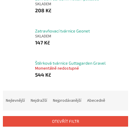
SKLADEM
208 Kč
Zatravňovací tvárnice Geonet
SKLADEM
147 Kč
Štěrková tvárnice Guttagarden Gravel
Momentálně nedostupné
544 Kč
Ř
a
Nejlevnější
Nejdražší
Nejprodávanější
Abecedně
z
e
n
OTEVŘÍT FILTR
í