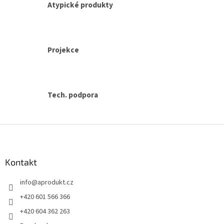
s
Atypické produkty
u
Projekce
Tech. podpora
Z
á
p
a
Kontakt
t
info
@
aprodukt.cz
í
+420 601 566 366
+420 604 362 263