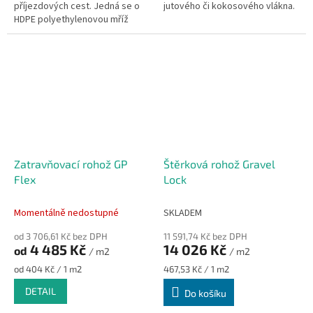
příjezdových cest. Jedná se o
jutového či kokosového vlákna.
HDPE polyethylenovou mříž
speciálně navrženou pro
ochranu trávy před vytažením.
Zatravňovací rohož GP
Štěrková rohož Gravel
Flex
Lock
Momentálně nedostupné
SKLADEM
od 3 706,61 Kč bez DPH
11 591,74 Kč bez DPH
4 485 Kč
14 026 Kč
od
/ m2
/ m2
Měrná
Měrná
od 404 Kč / 1 m2
467,53 Kč / 1 m2
cena:
cena:
DETAIL
Do košíku