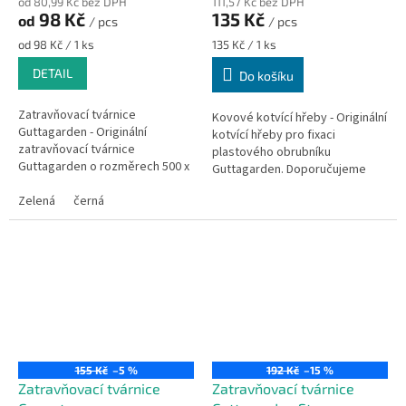
od 80,99 Kč bez DPH
111,57 Kč bez DPH
98 Kč
135 Kč
od
/ pcs
/ pcs
Měrná
Měrná
od 98 Kč / 1 ks
135 Kč / 1 ks
cena:
cena:
DETAIL
Do košíku
Zatravňovací tvárnice
Kovové kotvící hřeby - Originální
Guttagarden - Originální
kotvící hřeby pro fixaci
zatravňovací tvárnice
plastového obrubníku
Guttagarden o rozměrech 500 x
Guttagarden. Doporučujeme
500 x 62 mm určena k zatravnění
použít 3 hřeby na jeden
parkovacích ploch, příjezdových
Zelená
černá
plastový obrubník Guttagarden
cest ke...
Original o délce...
155 Kč
–5 %
192 Kč
–15 %
Zatravňovací tvárnice
Zatravňovací tvárnice