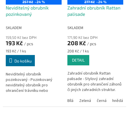
257 Kč
–24 %
277 Kč
–24 %
Neviditelný obrubník
Zahradní obrubník Rattan
pozinkovaný
palisade
SKLADEM
SKLADEM
159,50 Kč bez DPH
171,90 Kč bez DPH
193 Kč
208 Kč
/ pcs
/ pcs
Měrná
Měrná
193 Kč / 1 ks
208 Kč / 1 ks
cena:
cena:
DETAIL
Do košíku
Zahradní obrubník Rattan
Neviditelný obrubník
palisade - Stylový zahradní
pozinkovaný - Pozinkovaný
obrubník pro ohraničení záhonů
neviditelný obrubník pro
či jiných zahradních struktur.
ohraničení trávníku nebo
Vyznačuje se vysokou pevností
zakončení zatravňovacích
a UV odolností.
Bílá
Zelená
černá
hnědá
tvárnic Guttagarden a okrajů
zámkové dlažby.