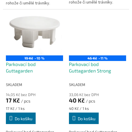
rohože či umělé trávníky.
rohože či umělé trávníky.
19 Kč
–10 %
45 Kč
–11 %
Parkovací bod
Parkovací bod
Guttagarden
Guttagarden Strong
SKLADEM
SKLADEM
14,05 Kč bez DPH
33,06 Kč bez DPH
17 Kč
40 Kč
/ pcs
/ pcs
Měrná
Měrná
17 Kč / 1 ks
40 Kč / 1 ks
cena:
cena:
Do košíku
Do košíku