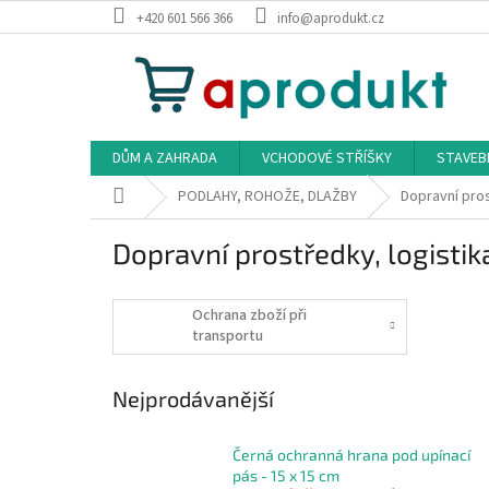
Přejít
+420 601 566 366
info@aprodukt.cz
na
obsah
DŮM A ZAHRADA
VCHODOVÉ STŘÍŠKY
STAVEB
Domů
PODLAHY, ROHOŽE, DLAŽBY
Dopravní pros
Dopravní prostředky, logistik
Ochrana zboží při
transportu
Nejprodávanější
Černá ochranná hrana pod upínací
pás - 15 x 15 cm