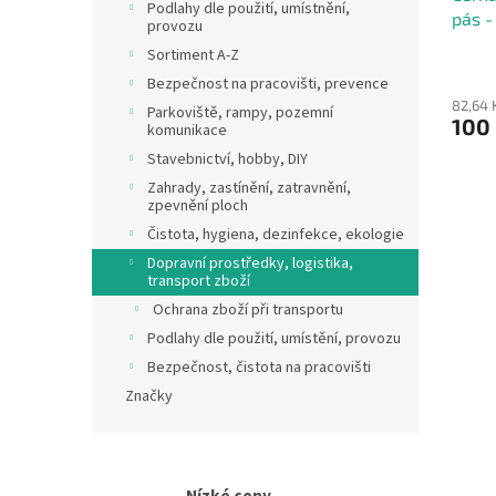
Podlahy dle použití, umístnění,
pás -
t
provozu
ů
Sortiment A-Z
Bezpečnost na pracovišti, prevence
82,64 
Parkoviště, rampy, pozemní
100
komunikace
Stavebnictví, hobby, DIY
Zahrady, zastínění, zatravnění,
zpevnění ploch
Čistota, hygiena, dezinfekce, ekologie
Dopravní prostředky, logistika,
transport zboží
Ochrana zboží při transportu
Podlahy dle použití, umístění, provozu
Bezpečnost, čistota na pracovišti
Značky