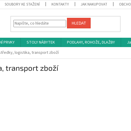
SOUBORY KE STAŽENÍ
KONTAKTY
JAK NAKUPOVAT
OBCHO
HLEDAT
NÍ PRVKY
STOLY NÁBYTEK
PODLAHY, ROHOŽE, DLAŽBY
Ja
tředky, logistika, transport zboží
a, transport zboží