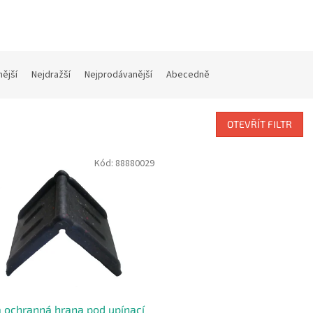
nější
Nejdražší
Nejprodávanější
Abecedně
OTEVŘÍT FILTR
Kód:
88880029
 ochranná hrana pod upínací