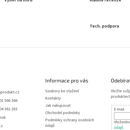
Výběr na míru
Kladné recenze
i
s
u
Tech. podpora
Informace pro vás
Odebíra
Soubory ke stažení
Vložte svů
aprodukt.cz
produktech
Kontakty
01 566 366
Jak nakupovat
04 362 263
E-mail
Obchodní podmínky
ook
Podmínky ochrany osobních
Vložením
údajů
cz
údajů