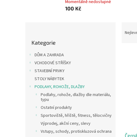
Momentálně nedostupné
100 Kč
P
Ř
o
a
Nejlev
Přeskočit
s
z
Kategorie
kategorie
t
e
r
n
DŮM A ZAHRADA
a
í
VCHODOVÉ STŘÍŠKY
n
p
V
STAVEBNÍ PRVKY
n
r
ý
í
o
STOLY NÁBYTEK
p
p
d
PODLAHY, ROHOŽE, DLAŽBY
i
a
u
Podlahy, rohože, dlažby dle materiálu,
s
n
k
typu
p
e
t
Ostatní produkty
r
l
ů
o
Sportoviště, hřiště, fitness, tělocvičny
d
Výprodej, akční ceny, slevy
u
Vstupy, schody, protiskluzová ochrana
Černá
k