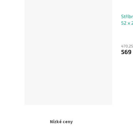
Stříb
52 x 
470,25
569
Nízké ceny