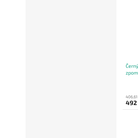
Černý
zpoma
50 x 
406,61
492