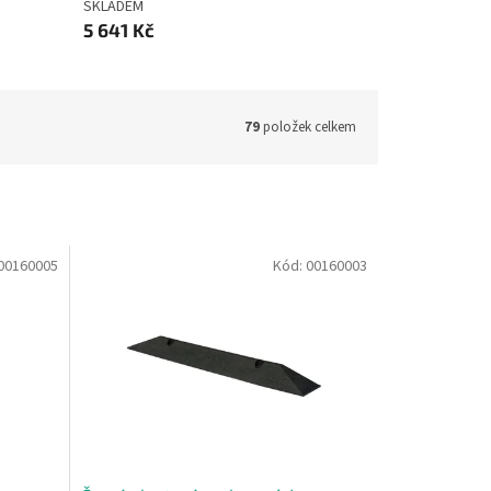
SKLADEM
5 641 Kč
79
položek celkem
00160005
Kód:
00160003