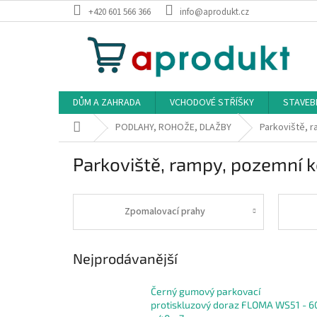
Přejít
+420 601 566 366
info@aprodukt.cz
na
obsah
DŮM A ZAHRADA
VCHODOVÉ STŘÍŠKY
STAVEB
Domů
PODLAHY, ROHOŽE, DLAŽBY
Parkoviště, 
Parkoviště, rampy, pozemní 
Zpomalovací prahy
Nejprodávanější
Černý gumový parkovací
protiskluzový doraz FLOMA WS51 - 6