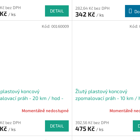
 Kč bez DPH
282,64 Kč bez DPH
DETAIL
Do
 Kč
342 Kč
/ ks
/ ks
Kód:
00160009
Kód:
 plastový koncový
Žlutý plastový koncový
lovací práh - 20 km / hod -
zpomalovací práh - 10 km / 
x 43 x 5 cm
21,5 x 43 x 6 cm
Momentálně nedostupné
Momentálně ne
 Kč bez DPH
392,56 Kč bez DPH
DETAIL
 Kč
475 Kč
/ ks
/ ks