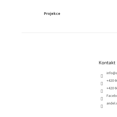
Projekce
Z
á
p
a
t
Kontakt
í
info
@
+420 6
+420 6
Faceb
andel.