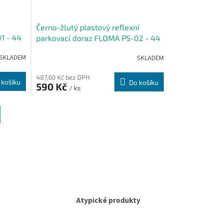
Černo-žlutý plastový reflexní
1 - 44
parkovací doraz FLOMA PS-02 - 44
x 15 x 10,5 cm
SKLADEM
SKLADEM
487,60 Kč bez DPH
 košíku
Do košíku
590 Kč
/ ks
Atypické produkty