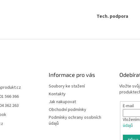
r
v
k
Tech. podpora
y
v
ý
p
i
s
u
Informace pro vás
Odebíra
Soubory ke stažení
Vložte svů
aprodukt.cz
produktech
Kontakty
01 566 366
Jak nakupovat
04 362 263
E-mail
Obchodní podmínky
ook
Podmínky ochrany osobních
Vložením
údajů
cz
údajů