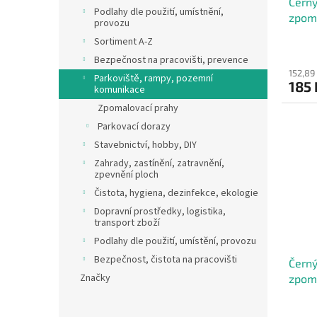
Černý
k
Podlahy dle použití, umístnění,
zpoma
t
provozu
21,5 
ů
Sortiment A-Z
Bezpečnost na pracovišti, prevence
152,89
Parkoviště, rampy, pozemní
185
komunikace
Zpomalovací prahy
Parkovací dorazy
Stavebnictví, hobby, DIY
Zahrady, zastínění, zatravnění,
zpevnění ploch
Čistota, hygiena, dezinfekce, ekologie
Dopravní prostředky, logistika,
transport zboží
Podlahy dle použití, umístění, provozu
Bezpečnost, čistota na pracovišti
Černý
Značky
zpoma
21,5 