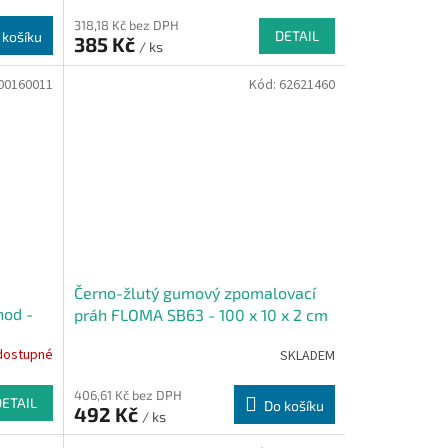
318,18 Kč bez DPH
DETAIL
 košíku
385 Kč
/ ks
00160011
Kód:
62621460
Černo-žlutý gumový zpomalovací
hod -
práh FLOMA SB63 - 100 x 10 x 2 cm
dostupné
SKLADEM
406,61 Kč bez DPH
DETAIL
Do košíku
492 Kč
/ ks