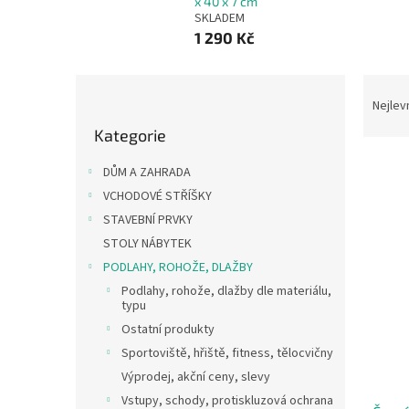
x 40 x 7 cm
SKLADEM
1 290 Kč
P
Ř
o
a
Nejlev
Přeskočit
s
z
Kategorie
kategorie
t
e
r
n
DŮM A ZAHRADA
a
í
VCHODOVÉ STŘÍŠKY
n
p
V
STAVEBNÍ PRVKY
n
r
ý
í
o
STOLY NÁBYTEK
p
p
d
PODLAHY, ROHOŽE, DLAŽBY
i
a
u
Podlahy, rohože, dlažby dle materiálu,
s
n
k
typu
p
e
t
Ostatní produkty
r
l
ů
o
Sportoviště, hřiště, fitness, tělocvičny
d
Výprodej, akční ceny, slevy
u
Vstupy, schody, protiskluzová ochrana