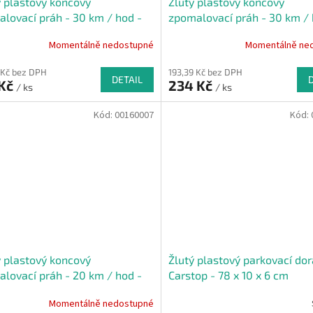
 plastový koncový
Žlutý plastový koncový
lovací práh - 30 km / hod -
zpomalovací práh - 30 km / 
x 43 x 3 cm
21,5 x 43 x 3 cm
Momentálně nedostupné
Momentálně ne
 Kč bez DPH
193,39 Kč bez DPH
DETAIL
 Kč
234 Kč
/ ks
/ ks
Kód:
00160007
Kód:
 plastový koncový
Žlutý plastový parkovací do
lovací práh - 20 km / hod -
Carstop - 78 x 10 x 6 cm
x 43 x 5 cm
Momentálně nedostupné