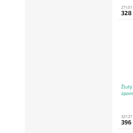
271,07
328
Žlutý
zpoma
21,5 
327,27
396