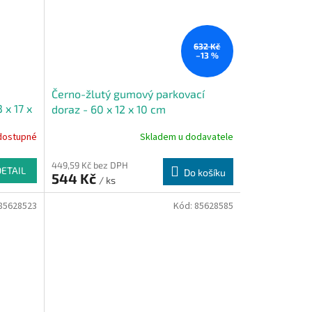
632 Kč
–13 %
Černo-žlutý gumový parkovací
 x 17 x
doraz - 60 x 12 x 10 cm
dostupné
Skladem u dodavatele
449,59 Kč bez DPH
DETAIL
Do košíku
544 Kč
/ ks
85628523
Kód:
85628585