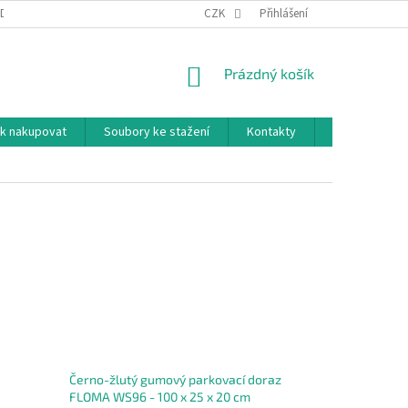
DNÍ PODMÍNKY
PODMÍNKY OCHRANY OSOBNÍCH ÚDAJŮ
CZK
Přihlášení
NÁKUPNÍ
Prázdný košík
KOŠÍK
k nakupovat
Soubory ke stažení
Kontakty
Značky
Černo-žlutý gumový parkovací doraz
FLOMA WS96 - 100 x 25 x 20 cm