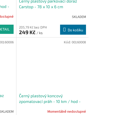
Černý plastový parkovací doraz
hod -
Carstop - 78 x 10 x 6 cm
dostupné
SKLADEM
205,79 Kč bez DPH
DETAIL
Do košíku
249 Kč
/ ks
00160006
Kód:
00160008
raz
Černý plastový koncový
zpomalovací práh - 10 km / hod -
21,5 x 43 x 6 cm
SKLADEM
Momentálně nedostupné