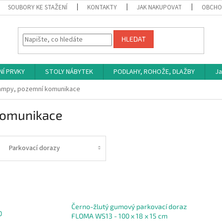
SOUBORY KE STAŽENÍ
KONTAKTY
JAK NAKUPOVAT
OBCHO
HLEDAT
NÍ PRVKY
STOLY NÁBYTEK
PODLAHY, ROHOŽE, DLAŽBY
Ja
rampy, pozemní komunikace
komunikace
Parkovací dorazy
Černo-žlutý gumový parkovací doraz
0
FLOMA WS13 - 100 x 18 x 15 cm