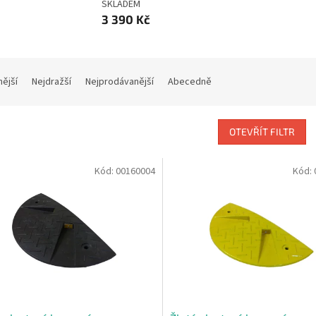
SKLADEM
3 390 Kč
nější
Nejdražší
Nejprodávanější
Abecedně
OTEVŘÍT FILTR
Kód:
00160004
Kód: