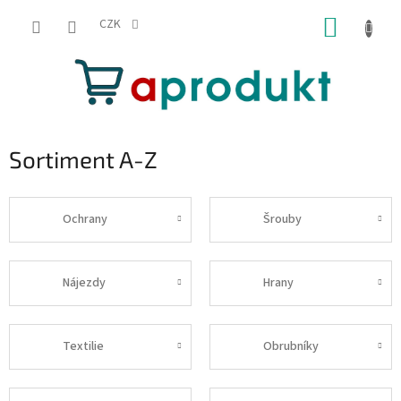
Přejít
NÁKUP
na
CZK
obsah
KOŠÍK
Sortiment A-Z
Ochrany
Šrouby
Nájezdy
Hrany
Textilie
Obrubníky