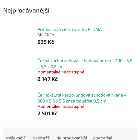
Nejprodávanější
Průmyslová čisticí utěrka FLOMA
SKLADEM
935 Kč
Černá karborundová schodová hrana - 300 x 5,5
x 5,5 x 0,5 cm
Momentálně nedostupné
2 147 Kč
Černo-žlutá karborundová schodová hrana -
300 x 5,5 x 5,5 cm a tloušťka 0,5 cm
Momentálně nedostupné
2 501 Kč
Ř
a
Nejlevnější
Nejdražší
Nejprodávanější
Abecedně