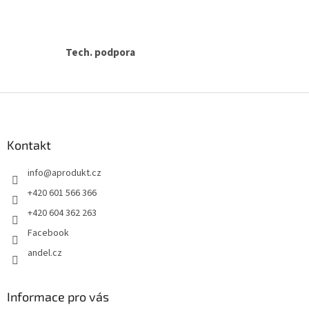
Tech. podpora
Z
á
p
a
Kontakt
t
info
@
aprodukt.cz
í
+420 601 566 366
+420 604 362 263
Facebook
andel.cz
Informace pro vás