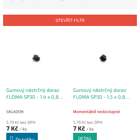
z
e
n
OTEVŘÍT FILTR
í
p
V
r
ý
o
p
d
i
u
s
k
p
t
r
ů
o
d
Gumový nástrčný doraz
Gumový nástrčný doraz
u
FLOMA SP30 - 1,4 x 0,8
FLOMA SP30 - 1,5 x 0,8
k
cm, výška krku 0,25 cm
cm, výška krku 0,2 cm
t
SKLADEM
Momentálně nedostupné
ů
5,79 Kč bez DPH
5,79 Kč bez DPH
7 Kč
7 Kč
/ ks
/ ks
DETAIL
Do košíku