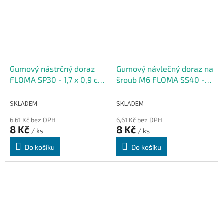
Gumový nástrčný doraz
Gumový návlečný doraz na
FLOMA SP30 - 1,7 x 0,9 cm,
šroub M6 FLOMA SS40 -
výška krku 0,3 cm
1,7 x 0,9 cm
SKLADEM
SKLADEM
6,61 Kč bez DPH
6,61 Kč bez DPH
8 Kč
8 Kč
/ ks
/ ks
Do košíku
Do košíku