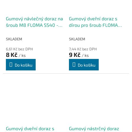
Gumový návlečný doraz na
Gumový dveřní doraz s
šroub M8 FLOMA SS40 -
dírou pro šroub FLOMA
1,9 x 1 cm
SC10 - 2,2 x 1,5 cm
SKLADEM
SKLADEM
6,61 Kč bez DPH
7,44 Kč bez DPH
8 Kč
9 Kč
/ ks
/ ks
Do košíku
Do košíku
Gumový dveřní doraz s
Gumový nástrčný doraz