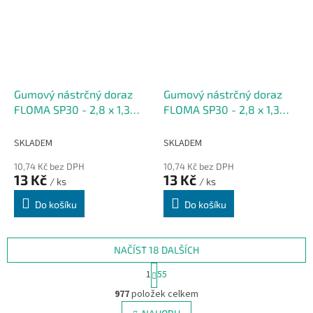
Gumový nástrčný doraz
Gumový nástrčný doraz
FLOMA SP30 - 2,8 x 1,3
FLOMA SP30 - 2,8 x 1,3
cm, výška krku 0,3 cm
cm, výška krku 0,4 cm
SKLADEM
SKLADEM
10,74 Kč bez DPH
10,74 Kč bez DPH
13 Kč
13 Kč
/ ks
/ ks
Do košíku
Do košíku
NAČÍST 18 DALŠÍCH
S
1
55
t
O
r
977
položek celkem
v
á