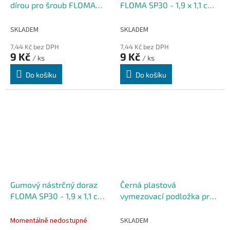
dírou pro šroub FLOMA
FLOMA SP30 - 1,9 x 1,1 cm,
SV20 - 1,2 x 0,8 cm
výška krku 0,2 cm
SKLADEM
SKLADEM
7,44 Kč bez DPH
7,44 Kč bez DPH
9 Kč
9 Kč
/ ks
/ ks
Do košíku
Do košíku
Gumový nástrčný doraz
Černá plastová
FLOMA SP30 - 1,9 x 1,1 cm,
vymezovací podložka pro
výška krku 0,3 cm
zatravňovací dlažbu
FLOMA - 6 cm
Momentálně nedostupné
SKLADEM