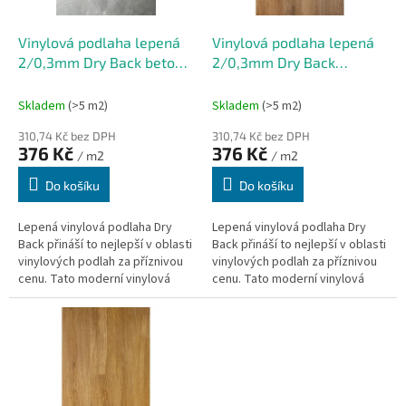
r
ů
o
d
Vinylová podlaha lepená
Vinylová podlaha lepená
u
2/0,3mm Dry Back beton
2/0,3mm Dry Back
k
Nature 152,4x914,4mm
Canmore CD
t
(3,6232m2)
152,4x914,4mm
Skladem
(>5 m2)
Skladem
(>5 m2)
ů
(3,6232m2)
310,74 Kč bez DPH
310,74 Kč bez DPH
376 Kč
376 Kč
/ m2
/ m2
Do košíku
Do košíku
Lepená vinylová podlaha Dry
Lepená vinylová podlaha Dry
Back přináší to nejlepší v oblasti
Back přináší to nejlepší v oblasti
vinylových podlah za příznivou
vinylových podlah za příznivou
cenu. Tato moderní vinylová
cenu. Tato moderní vinylová
podlaha neobsahuje podložku a
podlaha neobsahuje podložku a
je vhodná pro podlahové...
je vhodná pro podlahové...