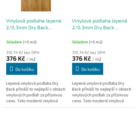
Vinylová podlaha lepená
Vinylová podlaha lepená
2/0,3mm Dry Back
2/0,3mm Dry Back
Hamilton CD
Jägerndorf CD
152,4x914,4mm
152,4x914,4mm
Skladem
(>5 m2)
Skladem
(>5 m2)
(3,6232m2)
(3,6232m2)
310,74 Kč bez DPH
310,74 Kč bez DPH
376 Kč
376 Kč
/ m2
/ m2
Do košíku
Do košíku
Lepená vinylová podlaha Dry
Lepená vinylová podlaha Dry
Back přináší to nejlepší v oblasti
Back přináší to nejlepší v oblasti
vinylových podlah za příznivou
vinylových podlah za příznivou
cenu. Tato moderní vinylová
cenu. Tato moderní vinylová
podlaha neobsahuje podložku a
podlaha neobsahuje podložku a
je vhodná pro podlahové...
je vhodná pro podlahové...