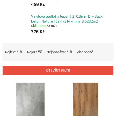
459 Kč
Vinylová podlaha lepená 2/0,3mm Dry Back
beton Nature 152,4x914,4mm (3,6232m2)
Skladem
(>5 m2)
376 Kč
Ř
a
Nejlevnější
Nejdražší
Nejprodávanější
Abecedně
z
e
n
OTEVŘÍT FILTR
í
p
V
r
ý
o
p
d
i
u
s
k
p
t