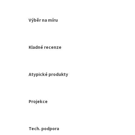
a
c
í
Výběr na míru
p
r
v
k
y
Kladné recenze
v
ý
p
i
s
Atypické produkty
u
Projekce
Tech. podpora