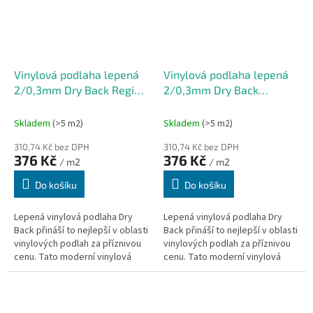
Vinylová podlaha lepená
Vinylová podlaha lepená
2/0,3mm Dry Back Regina
2/0,3mm Dry Back
CD 152,4x914,4mm
Vancouver CD
(3,6232m2)
152,4x914,4mm
Skladem
(>5 m2)
Skladem
(>5 m2)
(3,6232m2)
310,74 Kč bez DPH
310,74 Kč bez DPH
376 Kč
376 Kč
/ m2
/ m2
Do košíku
Do košíku
Lepená vinylová podlaha Dry
Lepená vinylová podlaha Dry
Back přináší to nejlepší v oblasti
Back přináší to nejlepší v oblasti
vinylových podlah za příznivou
vinylových podlah za příznivou
cenu. Tato moderní vinylová
cenu. Tato moderní vinylová
podlaha neobsahuje podložku a
podlaha neobsahuje podložku a
je vhodná pro podlahové...
je vhodná pro podlahové...