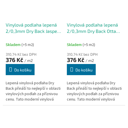
Vinylová podlaha lepená
Vinylová podlaha lepená
2/0,3mm Dry Back Jasper
2/0,3mm Dry Back Ottawa
CD 152,4x914,4mm
CD 152,4x914,4mm
(3,6232m2)
(3,6232m2)
Skladem
(>5 m2)
Skladem
(>5 m2)
310,74 Kč bez DPH
310,74 Kč bez DPH
376 Kč
376 Kč
/ m2
/ m2
Do košíku
Do košíku
Lepená vinylová podlaha Dry
Lepená vinylová podlaha Dry
Back přináší to nejlepší v oblasti
Back přináší to nejlepší v oblasti
vinylových podlah za příznivou
vinylových podlah za příznivou
cenu. Tato moderní vinylová
cenu. Tato moderní vinylová
podlaha neobsahuje podložku a
podlaha neobsahuje podložku a
je vhodná pro podlahové...
je vhodná pro podlahové...