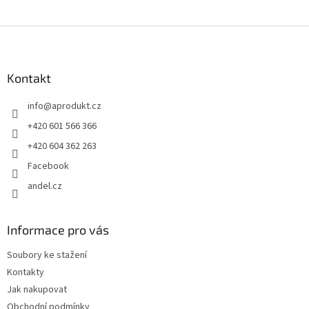
Z
á
p
a
Kontakt
t
info
@
aprodukt.cz
í
+420 601 566 366
+420 604 362 263
Facebook
andel.cz
Informace pro vás
Soubory ke stažení
Kontakty
Jak nakupovat
Obchodní podmínky