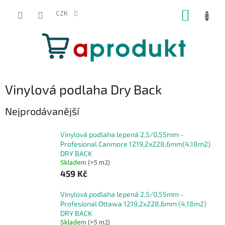
Přejít
NÁKUP
na
CZK
obsah
KOŠÍK
Vinylová podlaha Dry Back
Nejprodávanější
Vinylová podlaha lepená 2,5/0,55mm -
Profesional Canmore 1219,2x228,6mm(4,18m2)
DRY BACK
Skladem
(>5 m2)
459 Kč
Vinylová podlaha lepená 2,5/0,55mm -
Profesional Ottawa 1219,2x228,6mm (4,18m2)
DRY BACK
Skladem
(>5 m2)