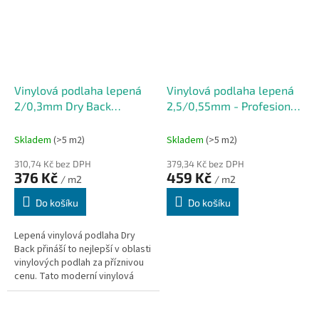
Vinylová podlaha lepená
Vinylová podlaha lepená
2/0,3mm Dry Back
2,5/0,55mm - Profesional
Victoria CD
Canmore
152,4x914,4mm
1219,2x228,6mm(4,18m2)
Skladem
(>5 m2)
Skladem
(>5 m2)
(3,6232m2)
DRY BACK
310,74 Kč bez DPH
379,34 Kč bez DPH
376 Kč
459 Kč
/ m2
/ m2
Do košíku
Do košíku
Lepená vinylová podlaha Dry
Back přináší to nejlepší v oblasti
vinylových podlah za příznivou
cenu. Tato moderní vinylová
podlaha neobsahuje podložku a
je vhodná pro podlahové...