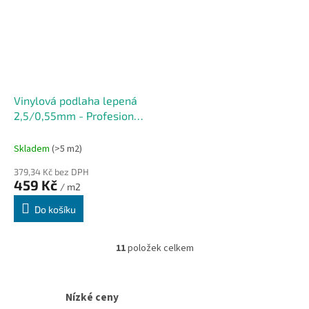
Vinylová podlaha lepená
2,5/0,55mm - Profesional
Ottawa 1219,2x228,6mm
(4,18m2) DRY BACK
Skladem
(>5 m2)
379,34 Kč bez DPH
459 Kč
/ m2
Do košíku
11
položek celkem
O
v
l
á
Nízké ceny
d