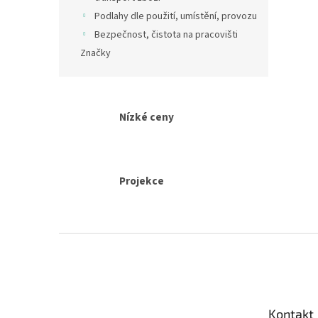
Podlahy dle použití, umístění, provozu
Bezpečnost, čistota na pracovišti
Značky
Nízké ceny
Projekce
Z
á
p
a
t
Kontakt