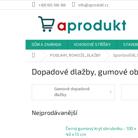
Přejít
+420 601 566 366
info@aprodukt.cz
na
obsah
DŮM A ZAHRADA
VCHODOVÉ STŘÍŠKY
STAVEB
Domů
PODLAHY, ROHOŽE, DLAŽBY
Sportoviště, 
Dopadové dlažby, gumové ob
Gumové dopadové
dlažby
Nejprodávanější
Černý gumový kryt obrubníku - 100 x
40 x 15 cm