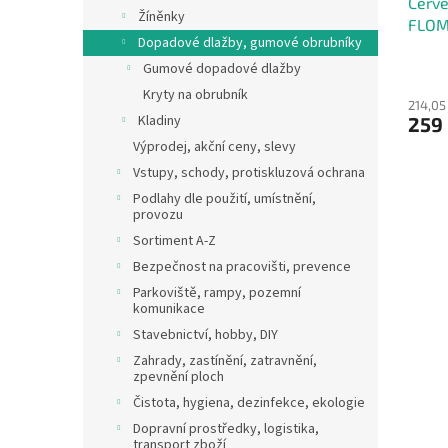
Červ
k
Žíněnky
FLOMA
t
Dopadové dlažby, gumové obrubníky
2,5 c
ů
Gumové dopadové dlažby
Kryty na obrubník
214,05
Kladiny
259
Výprodej, akční ceny, slevy
Vstupy, schody, protiskluzová ochrana
Podlahy dle použití, umístnění,
provozu
Sortiment A-Z
Bezpečnost na pracovišti, prevence
Parkoviště, rampy, pozemní
komunikace
Stavebnictví, hobby, DIY
Zahrady, zastínění, zatravnění,
zpevnění ploch
Čistota, hygiena, dezinfekce, ekologie
Dopravní prostředky, logistika,
transport zboží