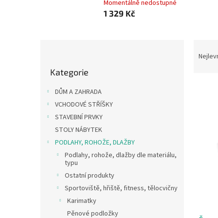
Momentálně nedostupné
1 329 Kč
P
Ř
o
a
Nejlev
Přeskočit
s
z
Kategorie
kategorie
t
e
r
n
DŮM A ZAHRADA
a
í
VCHODOVÉ STŘÍŠKY
n
p
V
STAVEBNÍ PRVKY
n
r
ý
í
o
STOLY NÁBYTEK
p
p
d
PODLAHY, ROHOŽE, DLAŽBY
i
a
u
Podlahy, rohože, dlažby dle materiálu,
s
n
k
typu
p
e
t
Ostatní produkty
r
l
ů
o
Sportoviště, hřiště, fitness, tělocvičny
d
Karimatky
u
Pěnové podložky