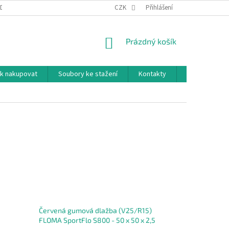
DNÍ PODMÍNKY
PODMÍNKY OCHRANY OSOBNÍCH ÚDAJŮ
CZK
Přihlášení
NÁKUPNÍ
Prázdný košík
KOŠÍK
k nakupovat
Soubory ke stažení
Kontakty
Značky
Červená gumová dlažba (V25/R15)
FLOMA SportFlo S800 - 50 x 50 x 2,5