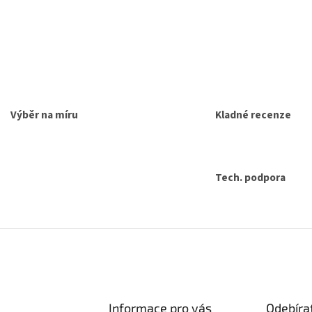
p
i
s
u
Výběr na míru
Kladné recenze
Tech. podpora
Informace pro vás
Odebíra