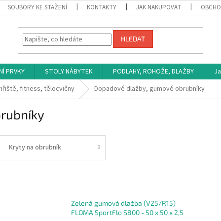
SOUBORY KE STAŽENÍ
KONTAKTY
JAK NAKUPOVAT
OBCHO
HLEDAT
NÍ PRVKY
STOLY NÁBYTEK
PODLAHY, ROHOŽE, DLAŽBY
Ja
hřiště, fitness, tělocvičny
Dopadové dlažby, gumové obrubníky
rubníky
Kryty na obrubník
Zelená gumová dlažba (V25/R15)
FLOMA SportFlo S800 - 50 x 50 x 2,5