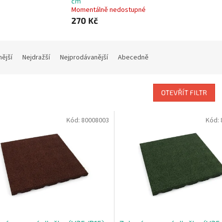
cm
Momentálně nedostupné
270 Kč
nější
Nejdražší
Nejprodávanější
Abecedně
OTEVŘÍT FILTR
Kód:
80008003
Kód: