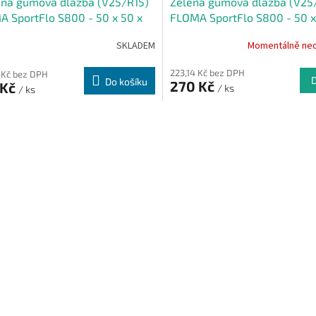
ená gumová dlažba (V25/R15)
Zelená gumová dlažba (V25
 SportFlo S800 - 50 x 50 x
FLOMA SportFlo S800 - 50 x
m
2,5 cm
SKLADEM
Momentálně ne
223,14 Kč bez DPH
 Kč bez DPH
Do košíku
270 Kč
 Kč
/ ks
/ ks
O
v
l
á
d
a
c
í
p
r
v
k
y
v
ý