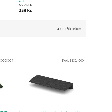
cm
SKLADEM
259 Kč
3
položek celkem
80008004
Kód:
82324000