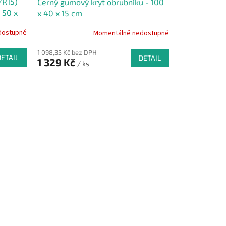
/R15)
Černý gumový kryt obrubníku - 100
 50 x
x 40 x 15 cm
dostupné
Momentálně nedostupné
1 098,35 Kč bez DPH
DETAIL
DETAIL
1 329 Kč
/ ks