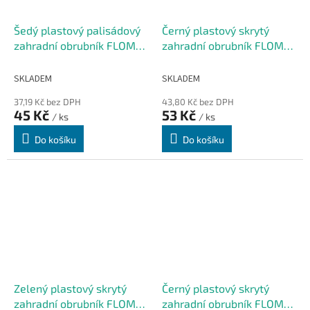
Šedý plastový palisádový
Černý plastový skrytý
zahradní obrubník FLOMA
zahradní obrubník FLOMA
Wood - délka 25 cm, výška
Stella Bord - 80 x 4,5 cm
12,5 cm
SKLADEM
SKLADEM
37,19 Kč bez DPH
43,80 Kč bez DPH
45 Kč
53 Kč
/ ks
/ ks
Do košíku
Do košíku
Zelený plastový skrytý
Černý plastový skrytý
zahradní obrubník FLOMA
zahradní obrubník FLOMA