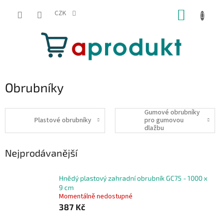
Přejít
NÁKUP
na
CZK
obsah
KOŠÍK
Obrubníky
Gumové obrubníky
Plastové obrubníky
pro gumovou
dlažbu
Nejprodávanější
Hnědý plastový zahradní obrubník GC75 - 1000 x
9 cm
Momentálně nedostupné
387 Kč