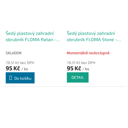
Šedý plastový zahradní
Šedý plastový zahradní
obrubník FLOMA Ratan -
obrubník FLOMA Stone -
délka 80 cm, výška 8 cm
délka 80 cm, výška 8 cm
SKLADEM
Momentálně nedostupné
78,51 Kč bez DPH
78,51 Kč bez DPH
95 Kč
95 Kč
/ ks
/ ks
DETAIL
Do košíku