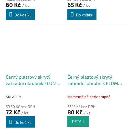
60 Kč
65 Kč
/ ks
/ ks
Do košíku
Do košíku
Černý plastový skrytý
Černý plastový skrytý
zahradní obrubník FLOMA
zahradní obrubník FLOMA
Stella Bord - 100 x 8 x 6
Stella Bord - 100 x 8 x 8
cm
cm
SKLADEM
Momentálně nedostupné
59,50 Kč bez DPH
66,12 Kč bez DPH
72 Kč
80 Kč
/ ks
/ ks
DETAIL
Do košíku