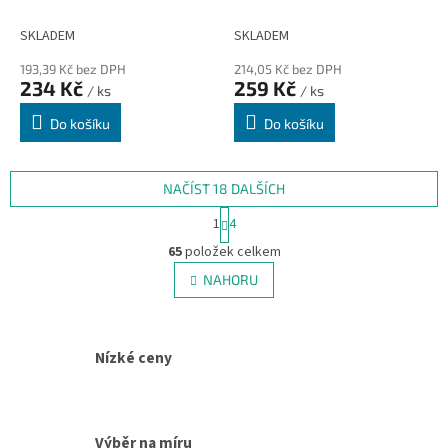
11,5 cm
obrubník - 100 x 14 cm a
tloušťka 0,7 mm
SKLADEM
SKLADEM
193,39 Kč bez DPH
214,05 Kč bez DPH
234 Kč
259 Kč
/ ks
/ ks
Do košíku
Do košíku
NAČÍST 18 DALŠÍCH
S
1
4
t
O
r
65
položek celkem
v
á
l
NAHORU
n
á
k
d
o
v
a
á
c
Nízké ceny
n
í
í
p
r
v
Výběr na míru