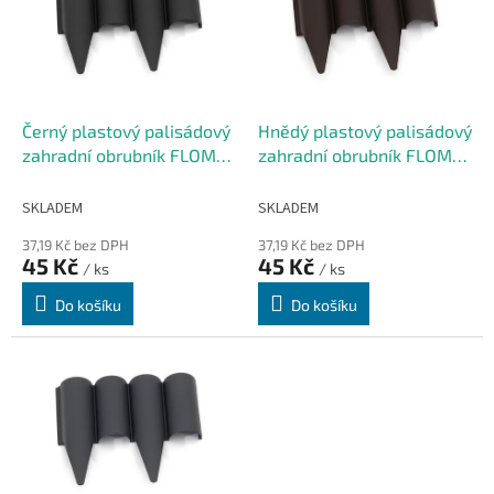
i
u
s
k
p
t
r
ů
o
d
Černý plastový palisádový
Hnědý plastový palisádový
u
zahradní obrubník FLOMA
zahradní obrubník FLOMA
k
Wood - délka 25 cm, výška
Wood - délka 25 cm, výška
t
12,5 cm
12,5 cm
SKLADEM
SKLADEM
ů
37,19 Kč bez DPH
37,19 Kč bez DPH
45 Kč
45 Kč
/ ks
/ ks
Do košíku
Do košíku