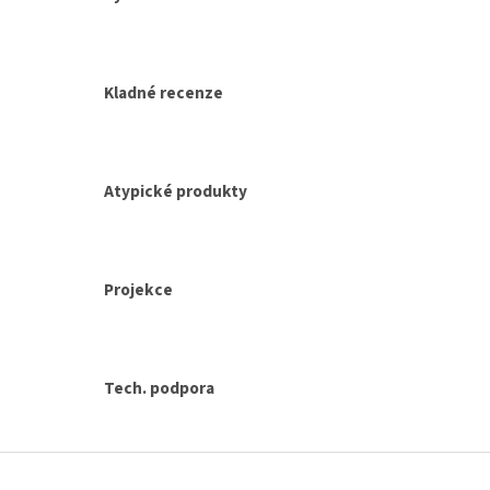
k
y
v
ý
p
Kladné recenze
i
s
u
Atypické produkty
Projekce
Tech. podpora
Z
á