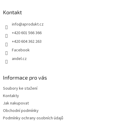
p
a
Kontakt
t
info
@
aprodukt.cz
í
+420 601 566 366
+420 604 362 263
Facebook
andel.cz
Informace pro vás
Soubory ke stažení
Kontakty
Jak nakupovat
Obchodní podmínky
Podmínky ochrany osobních údajů