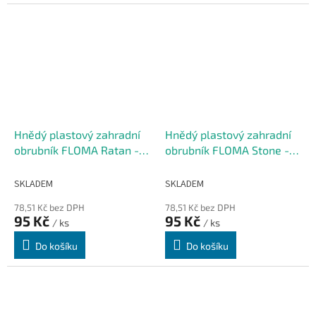
Hnědý plastový zahradní
Hnědý plastový zahradní
obrubník FLOMA Ratan -
obrubník FLOMA Stone -
délka 80 cm, výška 8 cm
délka 80 cm, výška 8 cm
SKLADEM
SKLADEM
78,51 Kč bez DPH
78,51 Kč bez DPH
95 Kč
95 Kč
/ ks
/ ks
Do košíku
Do košíku