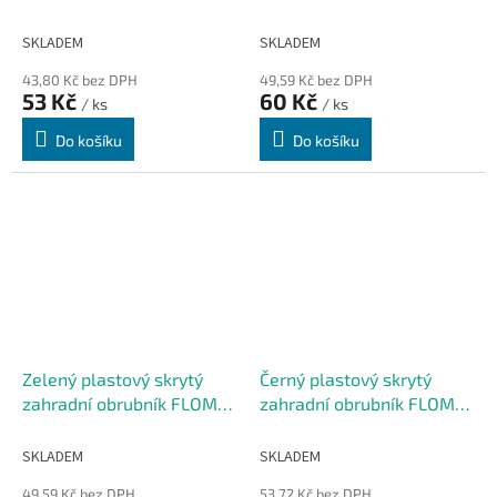
Stella Bord - 80 x 4,5 cm
Stella Bord - 80 x 6 cm
SKLADEM
SKLADEM
43,80 Kč bez DPH
49,59 Kč bez DPH
53 Kč
60 Kč
/ ks
/ ks
Do košíku
Do košíku
Zelený plastový skrytý
Černý plastový skrytý
zahradní obrubník FLOMA
zahradní obrubník FLOMA
Stella Bord - 80 x 6 cm
Stella Bord - 100 x 8 x 4,5
cm
SKLADEM
SKLADEM
49,59 Kč bez DPH
53,72 Kč bez DPH