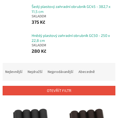
Šedý plastový zahradní obrubník GC45 - 382,7 x
11,5 cm
SKLADEM
375 Kč
Hnědý plastový zahradní obrubník GC50 - 250 x
22,8 cm
SKLADEM
280 Kč
Ř
a
Nejlevnější
Nejdražší
Nejprodávanější
Abecedně
z
e
n
OTEVŘÍT FILTR
í
p
V
r
ý
o
p
d