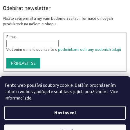
Odebírat newsletter
Vložte svůj e-mail a my vám budeme zasílat informace o nových
produktech na našem e-shopu.
E-mail
Vložením e-mailu souhlasíte s
podmínkami ochrany osobních údajů
PŘIHLÁSIT SE
Tento web používá soubory cookie. Dalším procházením
tohoto webu vyjadřujete souhlas s jejich používáním.. Více
informací
zde
.
Nastavení
Vytvořil Shoptet