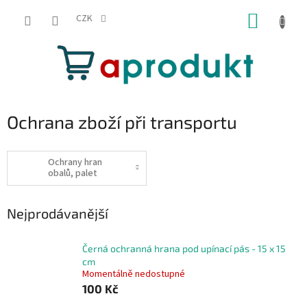
Přejít
NÁKUP
na
CZK
obsah
KOŠÍK
Ochrana zboží při transportu
Ochrany hran
obalů, palet
Nejprodávanější
Černá ochranná hrana pod upínací pás - 15 x 15
cm
Momentálně nedostupné
100 Kč