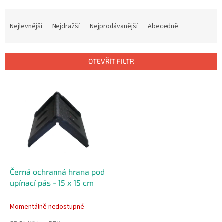
Ř
a
Nejlevnější
Nejdražší
Nejprodávanější
Abecedně
z
e
n
OTEVŘÍT FILTR
í
p
V
r
ý
o
p
d
i
u
s
k
p
t
r
ů
o
d
Černá ochranná hrana pod
u
upínací pás - 15 x 15 cm
k
t
Momentálně nedostupné
ů