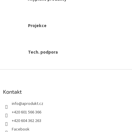
u
Projekce
Tech. podpora
Z
á
p
a
Kontakt
t
info
@
aprodukt.cz
í
+420 601 566 366
+420 604 362 263
Facebook