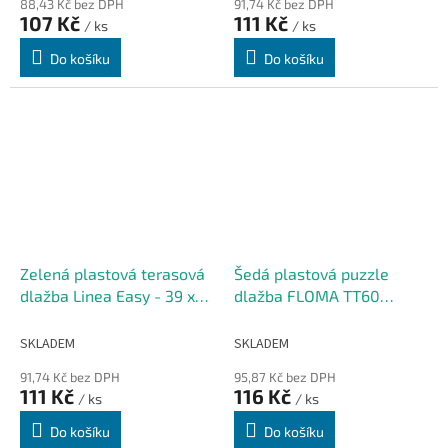
88,43 Kč bez DPH
91,74 Kč bez DPH
cm
107 Kč
111 Kč
/ ks
/ ks
Do košíku
Do košíku
Zelená plastová terasová
Šedá plastová puzzle
dlažba Linea Easy - 39 x
dlažba FLOMA TT60
39 x 2,65 cm
(penízky) - 47,5 x 47,5 x
0,5 cm
SKLADEM
SKLADEM
91,74 Kč bez DPH
95,87 Kč bez DPH
111 Kč
116 Kč
/ ks
/ ks
Do košíku
Do košíku