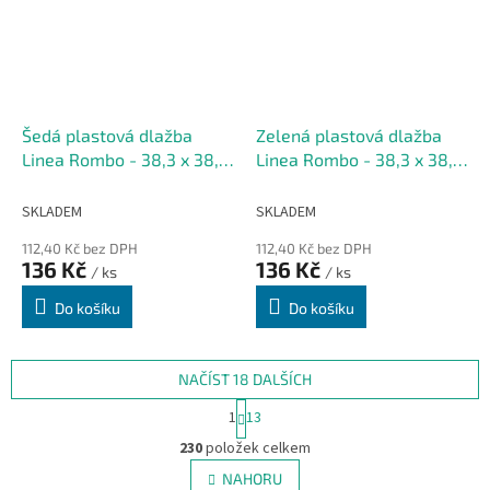
Šedá plastová dlažba
Zelená plastová dlažba
Linea Rombo - 38,3 x 38,3
Linea Rombo - 38,3 x 38,3
x 1,7 cm
x 1,7 cm
SKLADEM
SKLADEM
112,40 Kč bez DPH
112,40 Kč bez DPH
136 Kč
136 Kč
/ ks
/ ks
Do košíku
Do košíku
NAČÍST 18 DALŠÍCH
S
1
13
t
O
r
230
položek celkem
v
á
l
NAHORU
n