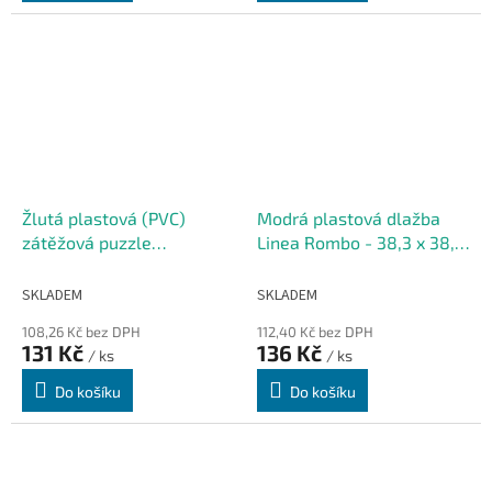
Žlutá plastová (PVC)
Modrá plastová dlažba
zátěžová puzzle
Linea Rombo - 38,3 x 38,3
protiskluzová spojovací
x 1,7 cm
dlažba FLOMA TT10
SKLADEM
SKLADEM
(penízky) - 50 x 12 x 0,8
108,26 Kč bez DPH
112,40 Kč bez DPH
cm
131 Kč
136 Kč
/ ks
/ ks
Do košíku
Do košíku