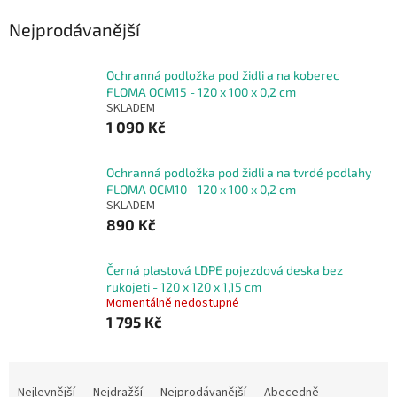
Nejprodávanější
Ochranná podložka pod židli a na koberec
FLOMA OCM15 - 120 x 100 x 0,2 cm
SKLADEM
1 090 Kč
Ochranná podložka pod židli a na tvrdé podlahy
FLOMA OCM10 - 120 x 100 x 0,2 cm
SKLADEM
890 Kč
Černá plastová LDPE pojezdová deska bez
rukojeti - 120 x 120 x 1,15 cm
Momentálně nedostupné
1 795 Kč
Ř
a
Nejlevnější
Nejdražší
Nejprodávanější
Abecedně