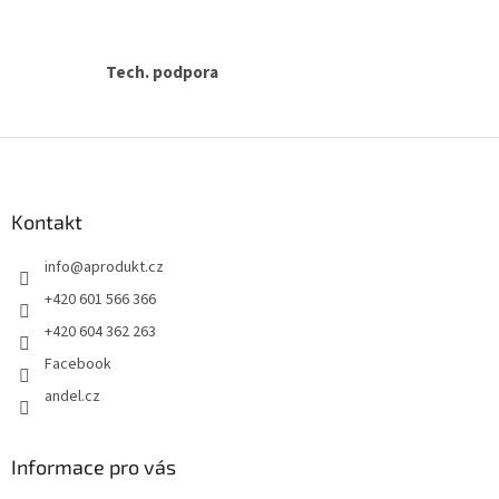
Tech. podpora
Z
á
p
a
Kontakt
t
info
@
aprodukt.cz
í
+420 601 566 366
+420 604 362 263
Facebook
andel.cz
Informace pro vás