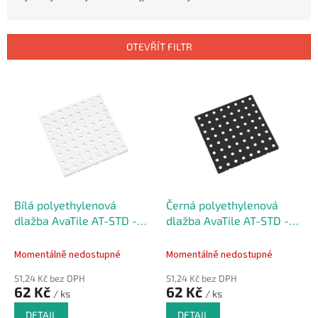
z
e
n
OTEVŘÍT FILTR
í
p
V
r
ý
o
p
d
i
u
s
k
p
t
r
ů
o
d
Bílá polyethylenová
Černá polyethylenová
u
dlažba AvaTile AT-STD -
dlažba AvaTile AT-STD -
k
25 x 25 x 1,6 cm
25 x 25 x 1,6 cm
t
Momentálně nedostupné
Momentálně nedostupné
ů
51,24 Kč bez DPH
51,24 Kč bez DPH
62 Kč
62 Kč
/ ks
/ ks
DETAIL
DETAIL