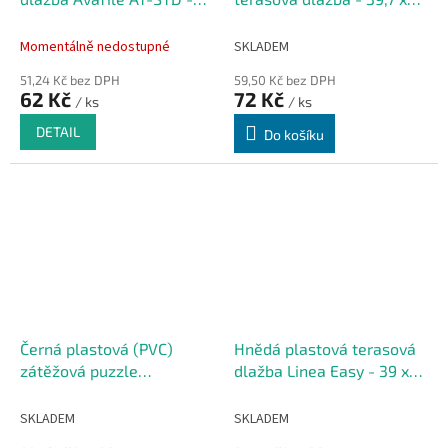
25 x 25 x 1,6 cm
39,7 x 1 cm
Momentálně nedostupné
SKLADEM
51,24 Kč bez DPH
59,50 Kč bez DPH
62 Kč
72 Kč
/ ks
/ ks
DETAIL
Do košíku
Černá plastová (PVC)
Hnědá plastová terasová
zátěžová puzzle
dlažba Linea Easy - 39 x
protiskluzová spojovací
39 x 2,65 cm
dlažba FLOMA TT10
SKLADEM
SKLADEM
(penízky) - 50 x 12 x 0,8