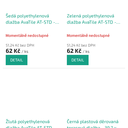
Šedá polyethylenová
Zelená polyethylenová
dlažba AvaTile AT-STD -
dlažba AvaTile AT-STD -
25 x 25 x 1,6 cm
25 x 25 x 1,6 cm
Momentálně nedostupné
Momentálně nedostupné
51,24 Kč bez DPH
51,24 Kč bez DPH
62 Kč
62 Kč
/ ks
/ ks
DETAIL
DETAIL
Žlutá polyethylenová
Černá plastová děrovaná
dlažba AvaTile AT-STD -
terasová dlažba - 39,7 x