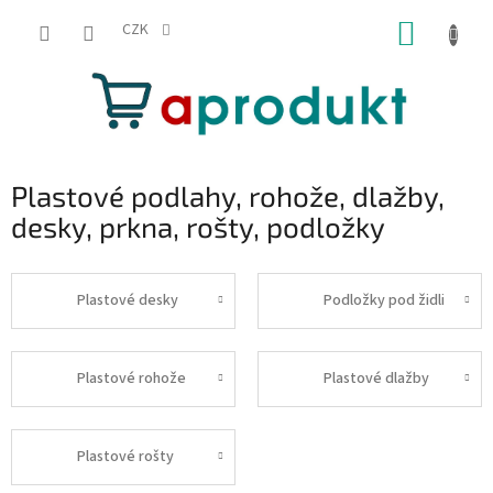
Přejít
NÁKUP
na
CZK
obsah
KOŠÍK
Plastové podlahy, rohože, dlažby,
desky, prkna, rošty, podložky
Plastové desky
Podložky pod židli
Plastové rohože
Plastové dlažby
Plastové rošty