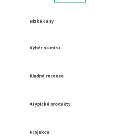
á
k
d
o
v
a
á
c
Nízké ceny
n
í
í
p
r
v
Výběr na míru
k
y
v
ý
p
Kladné recenze
i
s
u
Atypické produkty
Projekce