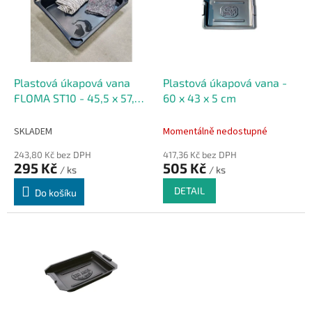
i
u
s
k
p
t
r
ů
o
d
Plastová úkapová vana
Plastová úkapová vana -
u
FLOMA ST10 - 45,5 x 57,5 x
60 x 43 x 5 cm
k
11 cm
t
SKLADEM
Momentálně nedostupné
ů
243,80 Kč bez DPH
417,36 Kč bez DPH
295 Kč
505 Kč
/ ks
/ ks
DETAIL
Do košíku