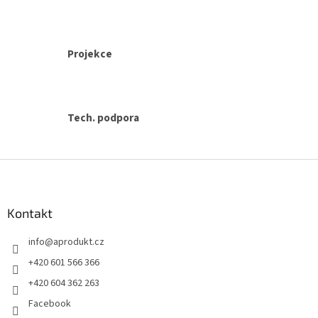
u
Projekce
Tech. podpora
Z
á
p
a
Kontakt
t
info
@
aprodukt.cz
í
+420 601 566 366
+420 604 362 263
Facebook