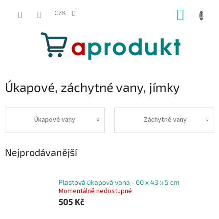
Přejít
NÁKUP
na
CZK
obsah
KOŠÍK
Úkapové, záchytné vany, jímky
Úkapové vany
Záchytné vany
Nejprodávanější
Plastová úkapová vana - 60 x 43 x 5 cm
Momentálně nedostupné
505 Kč