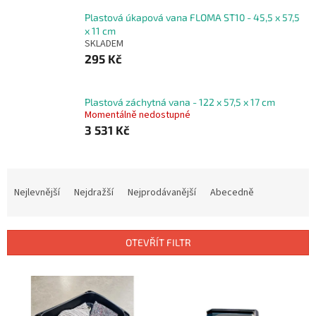
Plastová úkapová vana FLOMA ST10 - 45,5 x 57,5
x 11 cm
SKLADEM
295 Kč
Plastová záchytná vana - 122 x 57,5 x 17 cm
Momentálně nedostupné
3 531 Kč
Ř
a
Nejlevnější
Nejdražší
Nejprodávanější
Abecedně
z
e
n
OTEVŘÍT FILTR
í
p
V
r
ý
o
p
d