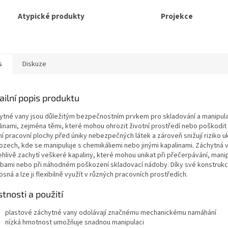
Atypické produkty
Projekce
s
Diskuze
ailní popis produktu
ytné vany jsou důležitým bezpečnostním prvkem pro skladování a manipula
linami, zejména těmi, které mohou ohrozit životní prostředí nebo poškodit
í pracovní plochy před úniky nebezpečných látek a zároveň snižují riziko u
ozech, kde se manipuluje s chemikáliemi nebo jinými kapalinami. Záchytná 
ehlivě zachytí veškeré kapaliny, které mohou unikat při přečerpávání, manip
bami nebo při náhodném poškození skladovací nádoby. Díky své konstrukc
sná a lze ji flexibilně využít v různých pracovních prostředích.
stnosti a použití
plastové záchytné vany odolávají značnému mechanickému namáhání
nízká hmotnost umožňuje snadnou manipulaci