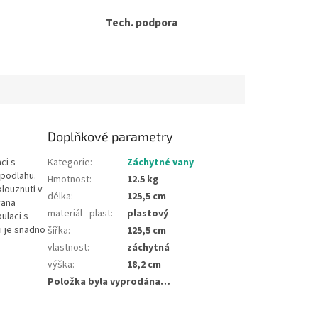
Tech. podpora
Doplňkové parametry
ci s
Kategorie
:
Záchytné vany
 podlahu.
Hmotnost
:
12.5 kg
klouznutí v
délka
:
125,5 cm
vana
materiál - plast
:
plastový
ulaci s
i je snadno
šířka
:
125,5 cm
vlastnost
:
záchytná
výška
:
18,2 cm
Položka byla vyprodána…