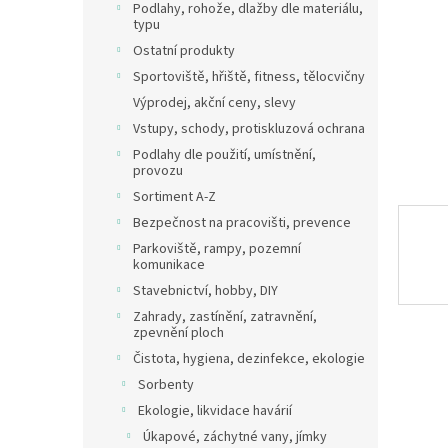
a
Podlahy, rohože, dlažby dle materiálu,
n
typu
e
Ostatní produkty
l
Sportoviště, hřiště, fitness, tělocvičny
Výprodej, akční ceny, slevy
Vstupy, schody, protiskluzová ochrana
Podlahy dle použití, umístnění,
provozu
Sortiment A-Z
Bezpečnost na pracovišti, prevence
Parkoviště, rampy, pozemní
komunikace
Stavebnictví, hobby, DIY
Zahrady, zastínění, zatravnění,
zpevnění ploch
Čistota, hygiena, dezinfekce, ekologie
Sorbenty
Ekologie, likvidace havárií
Úkapové, záchytné vany, jímky