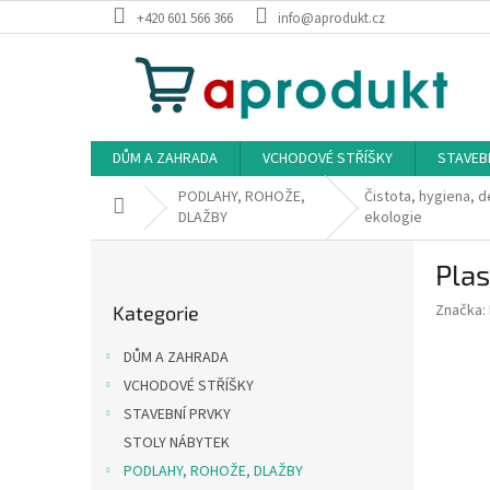
Přejít
+420 601 566 366
info@aprodukt.cz
na
obsah
DŮM A ZAHRADA
VCHODOVÉ STŘÍŠKY
STAVEB
PODLAHY, ROHOŽE,
Čistota, hygiena, d
Domů
DLAŽBY
ekologie
P
Plas
o
Přeskočit
s
Značka:
Kategorie
kategorie
t
r
DŮM A ZAHRADA
a
VCHODOVÉ STŘÍŠKY
n
STAVEBNÍ PRVKY
n
í
STOLY NÁBYTEK
p
PODLAHY, ROHOŽE, DLAŽBY