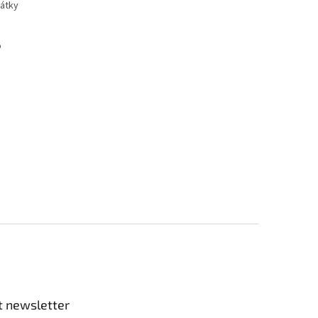
látky
o
t newsletter