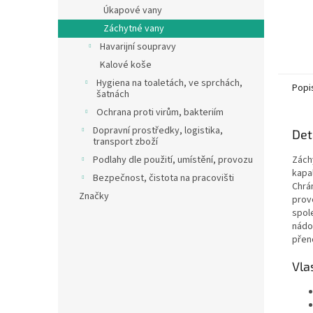
Úkapové vany
Záchytné vany
Havarijní soupravy
Kalové koše
Hygiena na toaletách, ve sprchách,
Popi
šatnách
Ochrana proti virům, bakteriím
Dopravní prostředky, logistika,
Det
transport zboží
Zách
Podlahy dle použití, umístění, provozu
kapa
Bezpečnost, čistota na pracovišti
Chrán
Značky
prov
spol
nádo
přeno
Vla