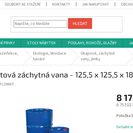
SOUBORY KE STAŽENÍ
KONTAKTY
JAK NAKUPOVAT
OBCHO
HLEDAT
NÍ PRVKY
STOLY NÁBYTEK
PODLAHY, ROHOŽE, DLAŽBY
Ja
ezinfekce,
Ekologie, likvidace
Úkapové, záchytné
havárií
vany, jímky
tová záchytná vana - 125,5 x 125,5 x 1
FLOMAT
8 1
6 757,02
Měrná
Položka 
cena:
Detailní 