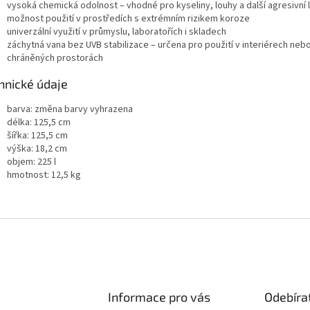
vysoká chemická odolnost – vhodné pro kyseliny, louhy a další agresivní 
možnost použití v prostředích s extrémním rizikem koroze
univerzální využití v průmyslu, laboratořích i skladech
záchytná vana bez UVB stabilizace – určena pro použití v interiérech neb
chráněných prostorách
hnické údaje
barva: změna barvy vyhrazena
délka: 125,5 cm
šířka: 125,5 cm
výška: 18,2 cm
objem: 225 l
hmotnost: 12,5 kg
Informace pro vás
Odebíra