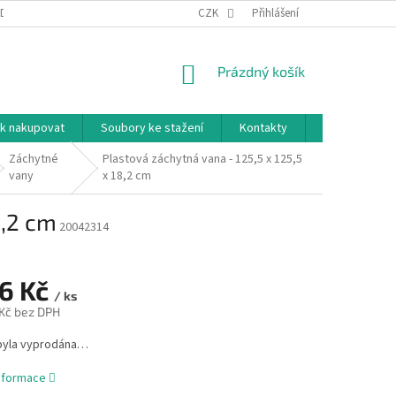
DNÍ PODMÍNKY
PODMÍNKY OCHRANY OSOBNÍCH ÚDAJŮ
CZK
Přihlášení
NÁKUPNÍ
Prázdný košík
KOŠÍK
k nakupovat
Soubory ke stažení
Kontakty
Značky
Záchytné
Plastová záchytná vana - 125,5 x 125,5
vany
x 18,2 cm
8,2 cm
20042314
76 Kč
/ ks
 Kč bez DPH
byla vyprodána…
informace