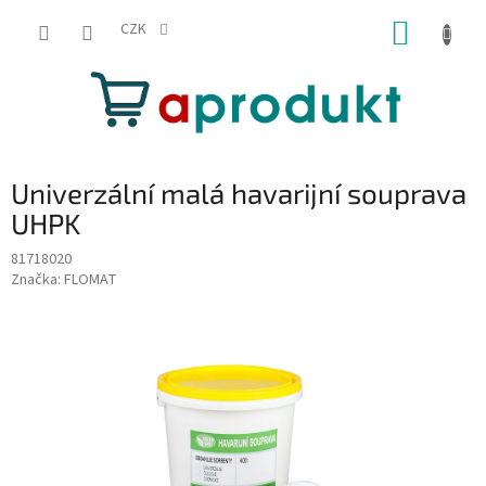
Přejít
NÁKUP
na
CZK
obsah
KOŠÍK
Univerzální malá havarijní souprava
UHPK
81718020
Značka:
FLOMAT