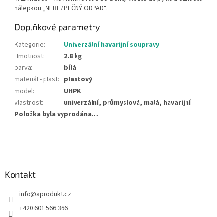
nálepkou „NEBEZPEČNÝ ODPAD“.
Doplňkové parametry
Kategorie
:
Univerzální havarijní soupravy
Hmotnost
:
2.8 kg
barva
:
bílá
materiál - plast
:
plastový
model
:
UHPK
vlastnost
:
univerzální, průmyslová, malá, havarijní
Položka byla vyprodána…
Z
á
p
a
Kontakt
t
info
@
aprodukt.cz
í
+420 601 566 366