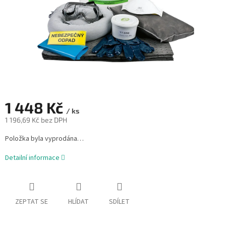
1 448 Kč
/ ks
1 196,69 Kč bez DPH
Měrná
Položka byla vyprodána…
cena:
Detailní informace
ZEPTAT SE
HLÍDAT
SDÍLET