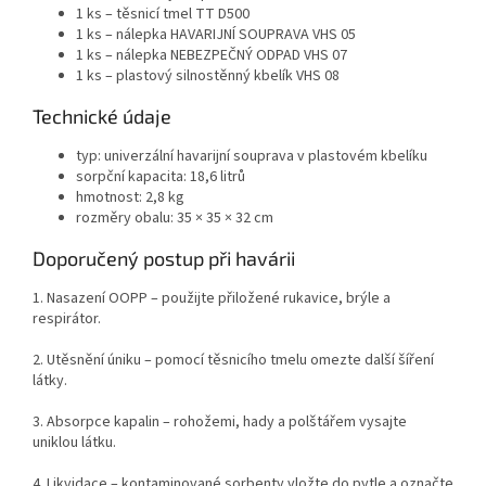
1 ks – těsnicí tmel TT D500
1 ks – nálepka HAVARIJNÍ SOUPRAVA VHS 05
1 ks – nálepka NEBEZPEČNÝ ODPAD VHS 07
1 ks – plastový silnostěnný kbelík VHS 08
Technické údaje
typ: univerzální havarijní souprava v plastovém kbelíku
sorpční kapacita: 18,6 litrů
hmotnost: 2,8 kg
rozměry obalu: 35 × 35 × 32 cm
Doporučený postup při havárii
1. Nasazení OOPP – použijte přiložené rukavice, brýle a
respirátor.
2. Utěsnění úniku – pomocí těsnicího tmelu omezte další šíření
látky.
3. Absorpce kapalin – rohožemi, hady a polštářem vysajte
uniklou látku.
4. Likvidace – kontaminované sorbenty vložte do pytle a označte