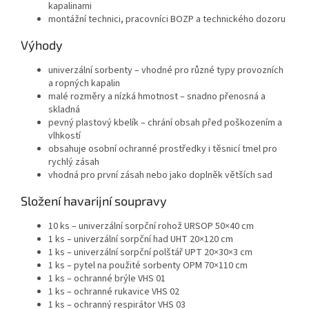
kapalinami
montážní technici, pracovníci BOZP a technického dozoru
Výhody
univerzální sorbenty – vhodné pro různé typy provozních
a ropných kapalin
malé rozměry a nízká hmotnost – snadno přenosná a
skladná
pevný plastový kbelík – chrání obsah před poškozením a
vlhkostí
obsahuje osobní ochranné prostředky i těsnicí tmel pro
rychlý zásah
vhodná pro první zásah nebo jako doplněk větších sad
Složení havarijní soupravy
10 ks – univerzální sorpční rohož URSOP 50×40 cm
1 ks – univerzální sorpční had UHT 20×120 cm
1 ks – univerzální sorpční polštář UPT 20×30×3 cm
1 ks – pytel na použité sorbenty OPM 70×110 cm
1 ks – ochranné brýle VHS 01
1 ks – ochranné rukavice VHS 02
1 ks – ochranný respirátor VHS 03