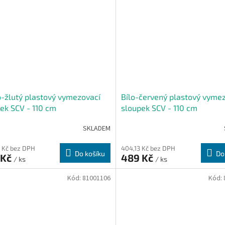
-žlutý plastový vymezovací
Bílo-červený plastový vyme
ek SCV - 110 cm
sloupek SCV - 110 cm
SKLADEM
 Kč bez DPH
404,13 Kč bez DPH
Do košíku
Do
 Kč
489 Kč
/ ks
/ ks
Kód:
81001106
Kód: