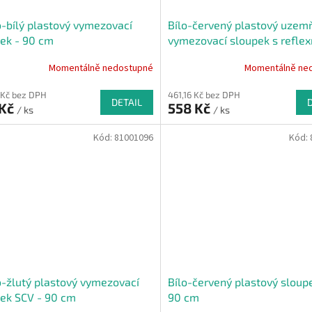
-bílý plastový vymezovací
Bílo-červený plastový uzem
ek - 90 cm
vymezovací sloupek s refle
pruhem - 113 cm
Momentálně nedostupné
Momentálně ne
 Kč bez DPH
461,16 Kč bez DPH
DETAIL
 Kč
558 Kč
/ ks
/ ks
Kód:
81001096
Kód:
-žlutý plastový vymezovací
Bílo-červený plastový sloupe
ek SCV - 90 cm
90 cm