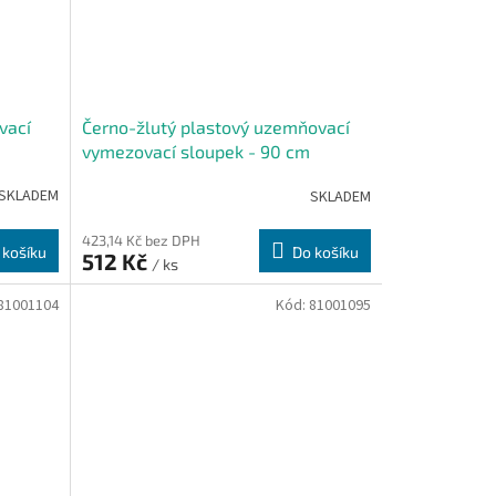
vací
Černo-žlutý plastový uzemňovací
vymezovací sloupek - 90 cm
SKLADEM
SKLADEM
423,14 Kč bez DPH
 košíku
Do košíku
512 Kč
/ ks
81001104
Kód:
81001095