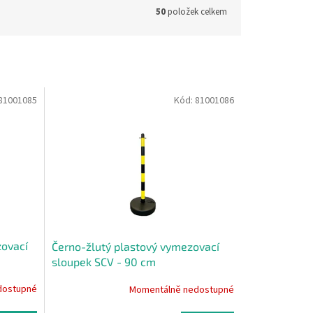
50
položek celkem
81001085
Kód:
81001086
zovací
Černo-žlutý plastový vymezovací
sloupek SCV - 90 cm
dostupné
Momentálně nedostupné