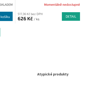
SKLADEM
Momentálně nedostupné
517,36 Kč bez DPH
DETAIL
 košíku
626 Kč
/ ks
Atypické produkty