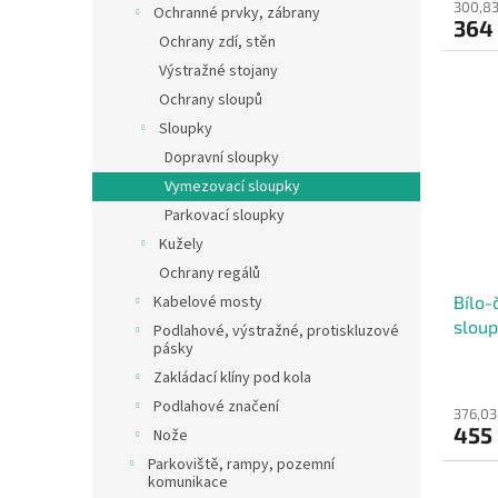
300,83
Ochranné prvky, zábrany
364
Ochrany zdí, stěn
Výstražné stojany
Ochrany sloupů
Sloupky
Dopravní sloupky
Vymezovací sloupky
Parkovací sloupky
Kužely
Ochrany regálů
Bílo-
Kabelové mosty
sloup
Podlahové, výstražné, protiskluzové
pásky
Zakládací klíny pod kola
Podlahové značení
376,03
455
Nože
Parkoviště, rampy, pozemní
komunikace