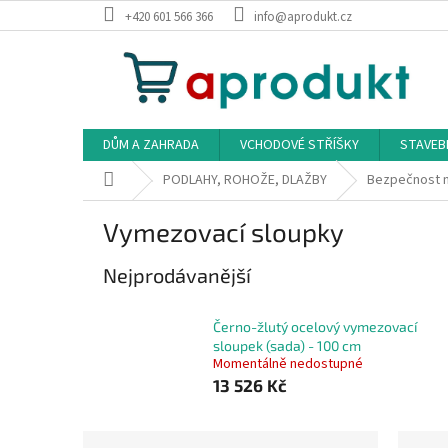
Přejít
+420 601 566 366
info@aprodukt.cz
na
obsah
DŮM A ZAHRADA
VCHODOVÉ STŘÍŠKY
STAVEB
Domů
PODLAHY, ROHOŽE, DLAŽBY
Bezpečnost n
Vymezovací sloupky
Nejprodávanější
Černo-žlutý ocelový vymezovací
sloupek (sada) - 100 cm
Momentálně nedostupné
13 526 Kč
P
Ř