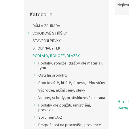
o
a
Nejlev
Přeskočit
s
z
Kategorie
kategorie
t
e
r
n
DŮM A ZAHRADA
a
í
VCHODOVÉ STŘÍŠKY
n
p
V
STAVEBNÍ PRVKY
n
r
ý
í
o
STOLY NÁBYTEK
p
p
d
PODLAHY, ROHOŽE, DLAŽBY
i
a
u
Podlahy, rohože, dlažby dle materiálu,
s
n
k
typu
p
e
t
Ostatní produkty
r
l
ů
o
Sportoviště, hřiště, fitness, tělocvičny
d
Výprodej, akční ceny, slevy
u
Vstupy, schody, protiskluzová ochrana
Bílo-
k
Podlahy dle použití, umístnění,
vymez
t
provozu
ů
Sortiment A-Z
Bezpečnost na pracovišti, prevence