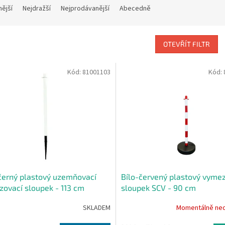
nější
Nejdražší
Nejprodávanější
Abecedně
OTEVŘÍT FILTR
Kód:
81001103
Kód:
černý plastový uzemňovací
Bílo-červený plastový vyme
ovací sloupek - 113 cm
sloupek SCV - 90 cm
SKLADEM
Momentálně ne