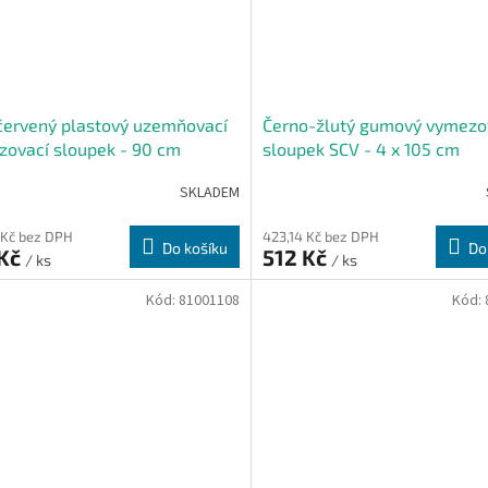
červený plastový uzemňovací
Černo-žlutý gumový vymezo
ovací sloupek - 90 cm
sloupek SCV - 4 x 105 cm
SKLADEM
 Kč bez DPH
423,14 Kč bez DPH
Do košíku
Do
 Kč
512 Kč
/ ks
/ ks
Kód:
81001108
Kód: