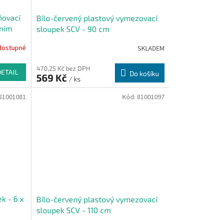
ňovací
Bílo-červený plastový vymezovací
xním
sloupek SCV - 90 cm
dostupné
SKLADEM
470,25 Kč bez DPH
DETAIL
Do košíku
569 Kč
/ ks
81001081
Kód:
81001097
k - 6 x
Bílo-červený plastový vymezovací
sloupek SCV - 110 cm