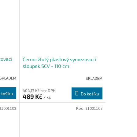
zovací
Černo-žlutý plastový vymezovací
sloupek SCV - 110 cm
SKLADEM
SKLADEM
404,13 Kč bez DPH
 košíku
Do košíku
489 Kč
/ ks
81001102
Kód:
81001107