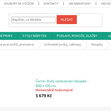
SOUBORY KE STAŽENÍ
KONTAKTY
JAK NAKUPOVAT
OBCHO
HLEDAT
NÍ PRVKY
STOLY NÁBYTEK
PODLAHY, ROHOŽE, DLAŽBY
Ja
a pracovišti, prevence
Ochranné prvky, zábrany
Sloupky
Černo-žlutý vymezovací sloupek -
900 x 100 cm
Momentálně nedostupné
5 679 Kč