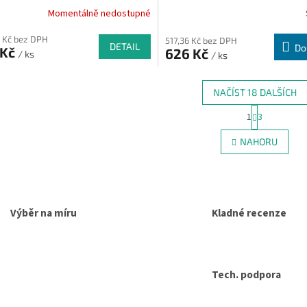
Momentálně nedostupné
 Kč bez DPH
517,36 Kč bez DPH
DETAIL
Do
 Kč
626 Kč
/ ks
/ ks
NAČÍST 18 DALŠÍCH
S
1
3
O
t
r
v
NAHORU
á
l
n
á
k
d
o
a
v
c
á
Výběr na míru
Kladné recenze
í
n
p
í
r
v
k
Tech. podpora
y
v
ý