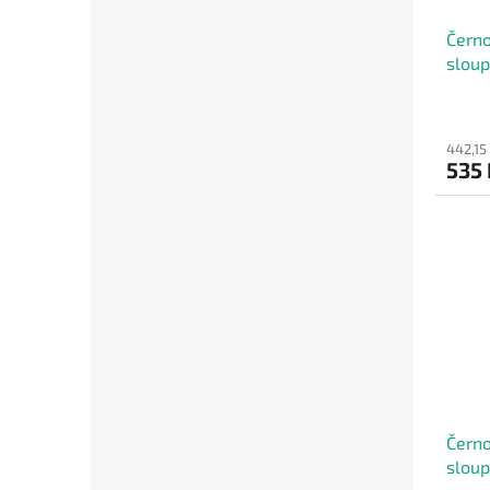
Černo
sloup
442,15
535
Černo
sloup