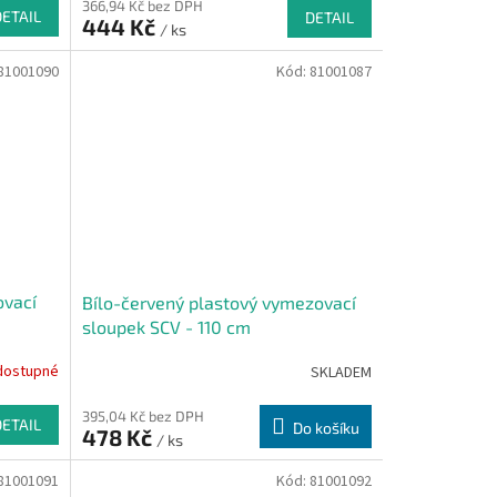
366,94 Kč bez DPH
DETAIL
DETAIL
444 Kč
/ ks
81001090
Kód:
81001087
ovací
Bílo-červený plastový vymezovací
sloupek SCV - 110 cm
dostupné
SKLADEM
395,04 Kč bez DPH
DETAIL
Do košíku
478 Kč
/ ks
81001091
Kód:
81001092