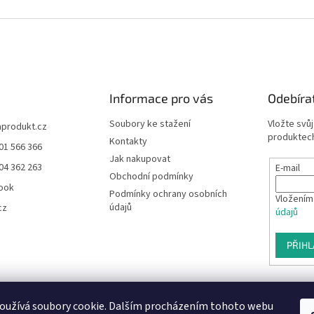
p
i
s
u
Informace pro vás
Odebíra
Soubory ke stažení
Vložte svů
aprodukt.cz
produktech
Kontakty
01 566 366
Jak nakupovat
04 362 263
E-mail
Obchodní podmínky
ook
Podmínky ochrany osobních
Vložením
údajů
cz
údajů
PŘIHL
oužívá soubory cookie. Dalším procházením tohoto webu