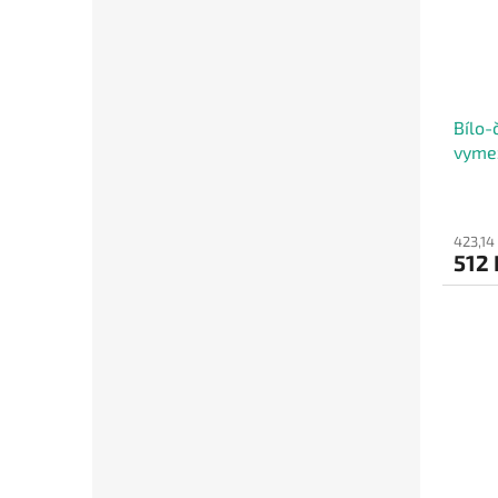
Bílo-
vymez
423,14
512