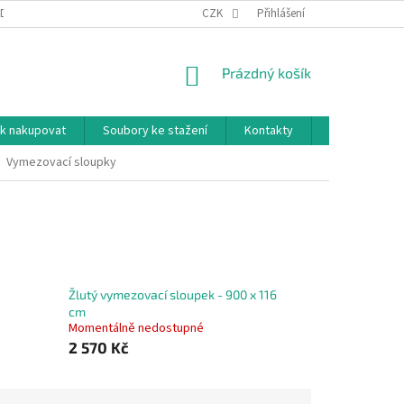
DNÍ PODMÍNKY
PODMÍNKY OCHRANY OSOBNÍCH ÚDAJŮ
CZK
Přihlášení
NÁKUPNÍ
Prázdný košík
KOŠÍK
k nakupovat
Soubory ke stažení
Kontakty
Značky
Vymezovací sloupky
Žlutý vymezovací sloupek - 900 x 116
cm
Momentálně nedostupné
2 570 Kč