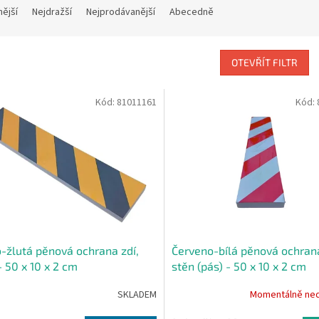
nější
Nejdražší
Nejprodávanější
Abecedně
OTEVŘÍT FILTR
Kód:
81011161
Kód:
-žlutá pěnová ochrana zdí,
Červeno-bílá pěnová ochrana
- 50 x 10 x 2 cm
stěn (pás) - 50 x 10 x 2 cm
SKLADEM
Momentálně ne