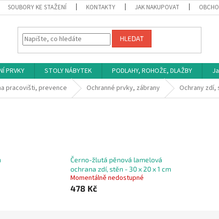
SOUBORY KE STAŽENÍ
KONTAKTY
JAK NAKUPOVAT
OBCHO
HLEDAT
NÍ PRVKY
STOLY NÁBYTEK
PODLAHY, ROHOŽE, DLAŽBY
Ja
a pracovišti, prevence
Ochranné prvky, zábrany
Ochrany zdí, 
n
Černo-žlutá pěnová lamelová
ochrana zdí, stěn - 30 x 20 x 1 cm
Momentálně nedostupné
478 Kč