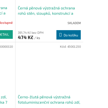
rana
Černá pěnová výstražná ochrana
cí a
rohů stěn, sloupků, konstrukcí a
x 4,3 x
strojních zařízení PI-4 - 100 x 3,3 x 1
dostupné
SKLADEM
cm
391,74 Kč bez DPH
DETAIL
Do košíku
474 Kč
/ ks
20000320
Kód:
45001250
zdí,
Černo-žlutá pěnová výstražná
ška 7
fotoluminiscenční ochrana rohů zdí,
stěn typ AC - 100 x 4,5 cm