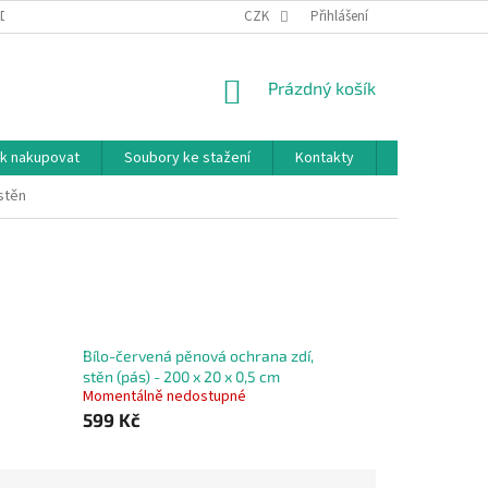
DNÍ PODMÍNKY
PODMÍNKY OCHRANY OSOBNÍCH ÚDAJŮ
CZK
Přihlášení
NÁKUPNÍ
Prázdný košík
KOŠÍK
k nakupovat
Soubory ke stažení
Kontakty
Značky
stěn
Bílo-červená pěnová ochrana zdí,
stěn (pás) - 200 x 20 x 0,5 cm
Momentálně nedostupné
599 Kč