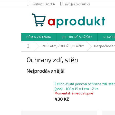
Přejít
+420 601 566 366
info@aprodukt.cz
na
obsah
DŮM A ZAHRADA
VCHODOVÉ STŘÍŠKY
STAVEB
Domů
PODLAHY, ROHOŽE, DLAŽBY
Bezpečnost n
Ochrany zdí, stěn
Nejprodávanější
Černo-žlutá pěnová ochrana zdí, stě
(pás) - 100 x 15 x 1 cm - 2 ks
Momentálně nedostupné
430 Kč
P
Ř