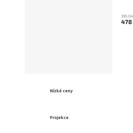
395,04
478
Nízké ceny
Projekce