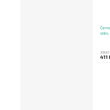
Černo
stěn,
zaříz
339,67
411