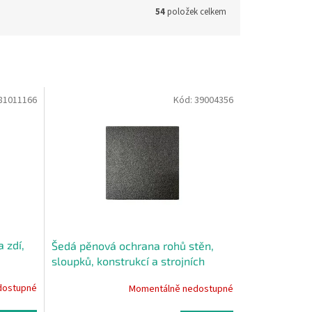
54
položek celkem
81011166
Kód:
39004356
 zdí,
Šedá pěnová ochrana rohů stěn,
sloupků, konstrukcí a strojních
zařízení PI-P - 20 x 20 cm
dostupné
Momentálně nedostupné