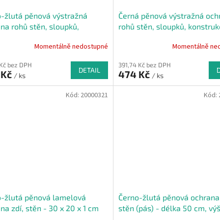
-žlutá pěnová výstražná
Černá pěnová výstražná och
na rohů stěn, sloupků,
rohů stěn, sloupků, konstruk
rukcí a strojních zařízení PI-4
strojních zařízení PI-2 - 100 
Momentálně nedostupné
Momentálně ne
 x 3,3 x 1 cm
3 cm
 Kč bez DPH
391,74 Kč bez DPH
DETAIL
 Kč
474 Kč
/ ks
/ ks
Kód:
20000321
Kód:
-žlutá pěnová lamelová
Černo-žlutá pěnová ochrana 
na zdí, stěn - 30 x 20 x 1 cm
stěn (pás) - délka 50 cm, vý
cm, tloušťka 3 cm - 2 ks