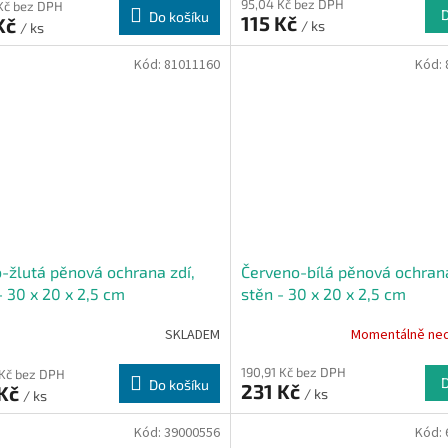
95,04 Kč bez DPH
Kč bez DPH
Do košíku
115 Kč
Kč
/ ks
/ ks
Kód:
81011160
Kód:
-žlutá pěnová ochrana zdí,
Červeno-bílá pěnová ochrana
- 30 x 20 x 2,5 cm
stěn - 30 x 20 x 2,5 cm
SKLADEM
Momentálně ne
190,91 Kč bez DPH
 Kč bez DPH
Do košíku
231 Kč
 Kč
/ ks
/ ks
Kód:
39000556
Kód: