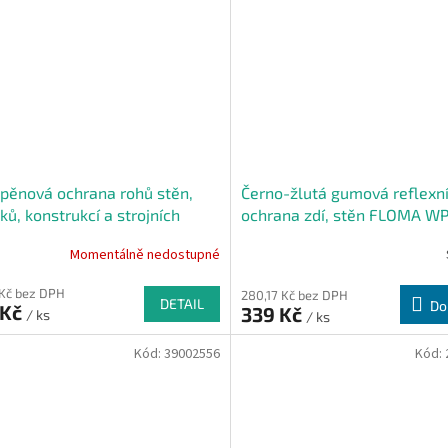
pěnová ochrana rohů stěn,
Černo-žlutá gumová reflexn
ků, konstrukcí a strojních
ochrana zdí, stěn FLOMA WP
ení PI-P - 30 x 30 cm
100 x 20 x 0,8 cm
Momentálně nedostupné
 Kč bez DPH
280,17 Kč bez DPH
DETAIL
Do
 Kč
339 Kč
/ ks
/ ks
Kód:
39002556
Kód: