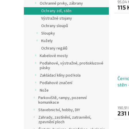
95,04 
Ochranné prvky, zábrany
115 
Ochrany zdí, stěn
Výstražné stojany
Ochrany sloupů
Sloupky
Kužely
Ochrany regálů
Kabelové mosty
Podlahové, výstražné, protiskluzové
pásky
Zakládací klíny pod kola
Černo
Podlahové značení
stěn 
Nože
Parkoviště, rampy, pozemní
komunikace
190,91
Stavebnictví, hobby, DIY
231
Zahrady, zastínění, zatravnění,
zpevnění ploch