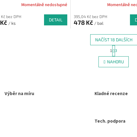
Momentálně nedostupné
Momentálně ne
 Kč bez DPH
395,04 Kč bez DPH
DETAIL
 Kč
478 Kč
/ ks
/ bal
NAČÍST 18 DALŠÍCH
S
1
3
O
t
r
v
NAHORU
á
l
n
á
k
d
o
a
v
c
á
Výběr na míru
Kladné recenze
í
n
p
í
r
v
k
Tech. podpora
y
v
ý