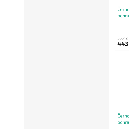
Černo
ochra
konst
- 100
366,12
443
Černo
ochra