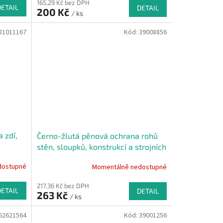
165,29 Kč bez DPH
DETAIL
DETAIL
200 Kč
/ ks
81011167
Kód:
39008856
 zdí,
Černo-žlutá pěnová ochrana rohů
stěn, sloupků, konstrukcí a strojních
zařízení PI-PL - 20 x 20 cm
dostupné
Momentálně nedostupné
217,36 Kč bez DPH
DETAIL
DETAIL
263 Kč
/ ks
62621564
Kód:
39001256