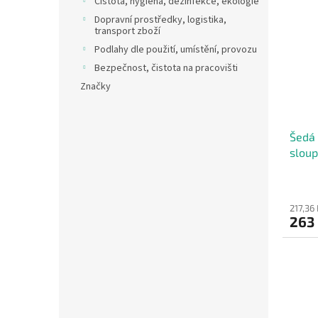
Čistota, hygiena, dezinfekce, ekologie
Dopravní prostředky, logistika,
transport zboží
Podlahy dle použití, umístění, provozu
Bezpečnost, čistota na pracovišti
Značky
Šedá 
sloup
zaříz
217,36
263