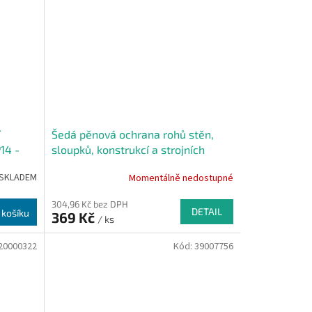
í
Šedá pěnová ochrana rohů stěn,
14 -
sloupků, konstrukcí a strojních
zařízení PI-P - 50 x 50 cm
SKLADEM
Momentálně nedostupné
304,96 Kč bez DPH
DETAIL
 košíku
369 Kč
/ ks
20000322
Kód:
39007756