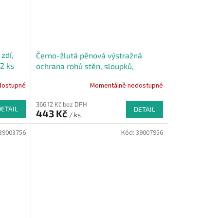
zdí,
Černo-žlutá pěnová výstražná
 2 ks
ochrana rohů stěn, sloupků,
konstrukcí a strojních zařízení PI-2 -
dostupné
Momentálně nedostupné
100 x 4,3 x 3 cm
366,12 Kč bez DPH
DETAIL
DETAIL
443 Kč
/ ks
39003756
Kód:
39007956