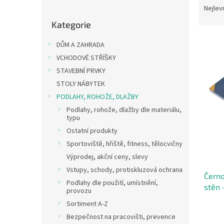
o
a
Nejlev
Přeskočit
s
z
Kategorie
kategorie
t
e
r
n
DŮM A ZAHRADA
a
í
VCHODOVÉ STŘÍŠKY
n
p
V
STAVEBNÍ PRVKY
n
r
ý
í
o
STOLY NÁBYTEK
p
p
d
PODLAHY, ROHOŽE, DLAŽBY
i
a
u
Podlahy, rohože, dlažby dle materiálu,
s
n
k
typu
p
e
t
Ostatní produkty
r
l
ů
o
Sportoviště, hřiště, fitness, tělocvičny
d
Výprodej, akční ceny, slevy
u
Vstupy, schody, protiskluzová ochrana
Černo
k
Podlahy dle použití, umístnění,
stěn 
t
provozu
ů
Sortiment A-Z
Bezpečnost na pracovišti, prevence