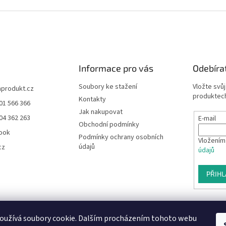
p
i
s
u
Informace pro vás
Odebíra
Soubory ke stažení
Vložte svů
aprodukt.cz
produktech
Kontakty
01 566 366
Jak nakupovat
04 362 263
E-mail
Obchodní podmínky
ook
Podmínky ochrany osobních
Vložením
údajů
cz
údajů
PŘIHL
oužívá soubory cookie. Dalším procházením tohoto webu