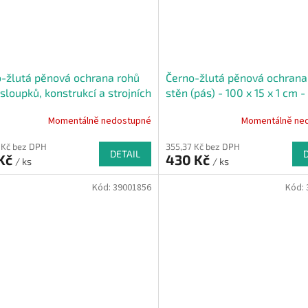
-žlutá pěnová ochrana rohů
Černo-žlutá pěnová ochrana 
 sloupků, konstrukcí a strojních
stěn (pás) - 100 x 15 x 1 cm -
ení PI-PD - 50 x 15 cm
Momentálně nedostupné
Momentálně ne
 Kč bez DPH
355,37 Kč bez DPH
DETAIL
 Kč
430 Kč
/ ks
/ ks
Kód:
39001856
Kód: