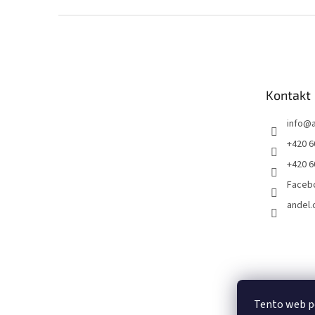
Z
á
p
a
t
Kontakt
í
info
@
+420 6
+420 6
Faceb
andel.
Tento web p