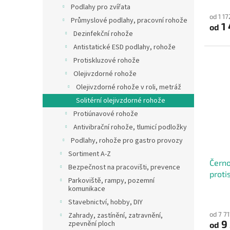
Podlahy pro zvířata
od 1 1
Průmyslové podlahy, pracovní rohože
1 
od
Dezinfekční rohože
Antistatické ESD podlahy, rohože
Protiskluzové rohože
Olejivzdorné rohože
Olejivzdorné rohože v roli, metráž
Solitérní olejivzdorné rohože
Protiúnavové rohože
Antivibrační rohože, tlumicí podložky
Podlahy, rohože pro gastro provozy
Sortiment A-Z
Černo
Bezpečnost na pracovišti, prevence
proti
Parkoviště, rampy, pozemní
průmy
komunikace
mm) -
Stavebnictví, hobby, DIY
od 7 7
Zahrady, zastínění, zatravnění,
9 
zpevnění ploch
od