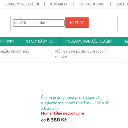
SOUBORY KE STAŽENÍ
KONTAKTY
JAK NAKUPOVAT
OBCHO
HLEDAT
NÍ PRVKY
STOLY NÁBYTEK
PODLAHY, ROHOŽE, DLAŽBY
Ja
oužití, umístnění,
Průmyslové podlahy, pracovní
rohože
Černá průmyslová protiskluzová
olejivzdorná rohož Grit Trax - 150 x 90
x 0,27 cm
Momentálně nedostupné
6 380 Kč
od