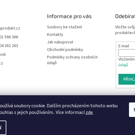
Informace pro vás
Odebíra
Soubory ke stažení
Vložte svů
aprodukt.cz
produktech
Kontakty
01 566 366
Jak nakupovat
04 362 263
E-mail
Obchodní podmínky
ook
Podmínky ochrany osobních
Vložením
údajů
cz
údajů
PŘIHL
oužívá soubory cookie. Dalším procházením tohoto webu
ouhlas s jejich používáním.. Více informací
zde
.
í