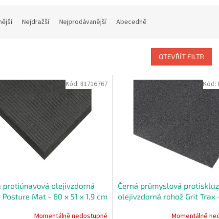
nější
Nejdražší
Nejprodávanější
Abecedně
OTEVŘÍT FILTR
Kód:
81716767
Kód:
 protiúnavová olejivzdorná
Černá průmyslová protisklu
 Posture Mat - 60 x 51 x 1,9 cm
olejivzdorná rohož Grit Trax 
90 x 0,27 cm
Momentálně nedostupné
Momentálně ne