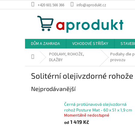
Přejít
+420 601 566 366
info@aprodukt.cz
na
obsah
DŮM A ZAHRADA
VCHODOVÉ STŘÍŠKY
STAVEB
PODLAHY, ROHOŽE,
Podlahy dle p
Domů
DLAŽBY
provozu
Solitérní olejivzdorné rohože
Nejprodávanější
Černá protiúnavová olejivzdorná
rohož Posture Mat - 60 x 51 x 1,9 cm
Momentálně nedostupné
1 419 Kč
od