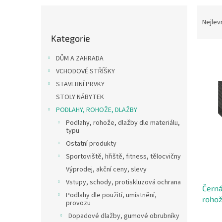
P
Ř
o
a
Nejlev
Přeskočit
s
z
Kategorie
kategorie
t
e
r
n
DŮM A ZAHRADA
a
í
VCHODOVÉ STŘÍŠKY
n
p
V
STAVEBNÍ PRVKY
n
r
ý
í
o
STOLY NÁBYTEK
p
p
d
PODLAHY, ROHOŽE, DLAŽBY
i
a
u
Podlahy, rohože, dlažby dle materiálu,
s
n
k
typu
p
e
t
Ostatní produkty
r
l
ů
o
Sportoviště, hřiště, fitness, tělocvičny
d
Výprodej, akční ceny, slevy
u
Vstupy, schody, protiskluzová ochrana
Černá
k
Podlahy dle použití, umístnění,
rohož
t
provozu
ů
Dopadové dlažby, gumové obrubníky