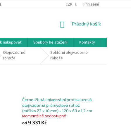
DNÍ PODMÍNKY
PODMÍNKY OCHRANY OSOBNÍCH ÚDAJŮ
CZK
Přihlášení
NÁKUPNÍ
Prázdný košík
KOŠÍK
k nakupovat
Soubory ke stažení
Kontakty
Značky
Olejivzdorné
Solitérní olejivzdorné
rohože
rohože
Černo-žlutá univerzální protiskluzová
olejivzdorná průmyslová rohož
(mřížka 22 x 10 mm) - 120 x 60 x 1,2 cm
Momentálně nedostupné
9 331 Kč
od