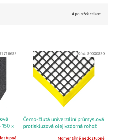
4
položek celkem
81716688
Kód:
80000880
zová
Černo-žlutá univerzální průmyslová
- 150 x
protiskluzová olejivzdorná rohož
(mřížka 22 x 22 mm) - 120 x 60 x 1,2
dostupné
Momentálně nedostupné
cm