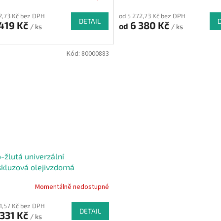
72,73 Kč bez DPH
od 5 272,73 Kč bez DPH
DETAIL
419 Kč
6 380 Kč
od
/ ks
/ ks
Kód:
80000883
-žlutá univerzální
skluzová olejivzdorná
slová rohož (mřížka 22 x 10
Momentálně nedostupné
 120 x 60 x 1,2 cm
11,57 Kč bez DPH
DETAIL
331 Kč
/ ks