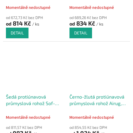
rohož - 90 x 60 x 0,95 cm
Momentálně nedostupné
Momentálně nedostupné
od 672,73 Kč bez DPH
od 689,26 Kč bez DPH
814 Kč
834 Kč
od
od
/ ks
/ ks
DETAIL
DETAIL
Šedá protiúnavová
Černo-žlutá protiúnavová
průmyslová rohož Sof-
průmyslová rohož Airug,
Tred, Plus - 91 x 60 x 0,94
Plus - 91 x 60 x 0,94 cm
cm
Momentálně nedostupné
Momentálně nedostupné
od 811,57 Kč bez DPH
od 854,55 Kč bez DPH
982 Kč
1 034 Kč