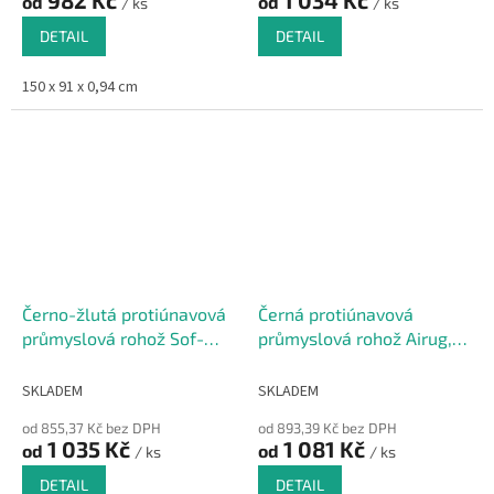
od
od
/ ks
/ ks
DETAIL
DETAIL
150 x 91 x 0,94 cm
Černo-žlutá protiúnavová
Černá protiúnavová
průmyslová rohož Sof-
průmyslová rohož Airug,
Tred, Plus - 91 x 60 x 0,94
Plus - 91 x 60 x 0,94 cm
cm
SKLADEM
SKLADEM
od 855,37 Kč bez DPH
od 893,39 Kč bez DPH
1 035 Kč
1 081 Kč
od
od
/ ks
/ ks
DETAIL
DETAIL