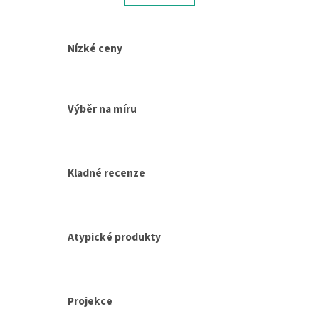
á
k
d
o
v
a
á
c
Nízké ceny
n
í
í
p
r
v
Výběr na míru
k
y
v
ý
p
Kladné recenze
i
s
u
Atypické produkty
Projekce