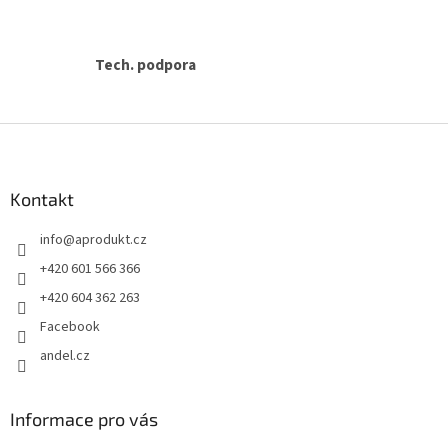
Tech. podpora
Z
á
p
a
Kontakt
t
info
@
aprodukt.cz
í
+420 601 566 366
+420 604 362 263
Facebook
andel.cz
Informace pro vás