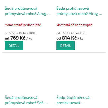
Šedá protiúnavová
Šedá protiúnavová
průmyslová rohož Airug,
průmyslová rohož Airug -
Plus - 91 x 60 x 0,94 cm
91 x 60 x 0,94 cm
Momentálně nedostupné
Momentálně nedostupné
od 635,54 Kč bez DPH
od 672,73 Kč bez DPH
769 Kč
814 Kč
od
od
/ ks
/ ks
DETAIL
DETAIL
Šedá protiúnavová
Šedo-žlutá pěnová
průmyslová rohož Sof-
protiskluzová
Tred - 91 x 60 x 0,94 cm
protiúnavová průmyslová