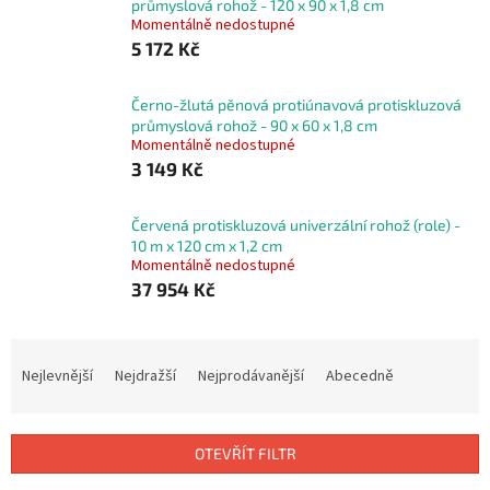
průmyslová rohož - 120 x 90 x 1,8 cm
Momentálně nedostupné
5 172 Kč
Černo-žlutá pěnová protiúnavová protiskluzová
průmyslová rohož - 90 x 60 x 1,8 cm
Momentálně nedostupné
3 149 Kč
Červená protiskluzová univerzální rohož (role) -
10 m x 120 cm x 1,2 cm
Momentálně nedostupné
37 954 Kč
Ř
a
Nejlevnější
Nejdražší
Nejprodávanější
Abecedně
z
e
n
OTEVŘÍT FILTR
í