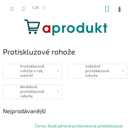
Přejít
NÁKUP
na
CZK
obsah
KOŠÍK
Protiskluzové rohože
Protiskluzové
Solitérní
rohože v roli,
protiskluzové
metráž
rohože
Modulové
protiskluzové
rohože
Nejprodávanější
Černo-žlutá pěnová protiúnavová protiskluzová