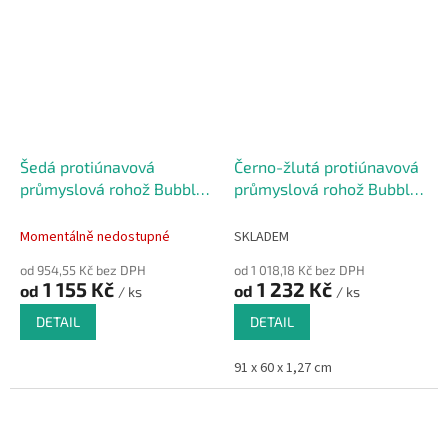
Šedá protiúnavová
Černo-žlutá protiúnavová
průmyslová rohož Bubble,
průmyslová rohož Bubble,
Sof-Tred - 91 x 60 x 1,27
Sof-Tred - 91 x 60 x 1,27
cm
cm
Momentálně nedostupné
SKLADEM
od 954,55 Kč bez DPH
od 1 018,18 Kč bez DPH
1 155 Kč
1 232 Kč
od
od
/ ks
/ ks
DETAIL
DETAIL
91 x 60 x 1,27 cm