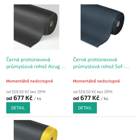
p
V
r
ý
o
p
d
i
u
s
k
p
t
r
ů
o
d
Černá protiúnavová
Černá protiúnavová
u
průmyslová rohož Airug -
průmyslová rohož Sof-
k
91 x 60 x 0,94 cm
Tred - 91 x 60 x 0,94 cm
t
Momentálně nedostupné
Momentálně nedostupné
ů
od 559,50 Kč bez DPH
od 559,50 Kč bez DPH
677 Kč
677 Kč
od
od
/ ks
/ ks
DETAIL
DETAIL