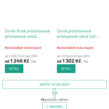
Černo-žlutá protiúnavová
Černá protiúnavová
průmyslová rohož
průmyslová rohož Sof-
Diamond, Sof-Tred - 91 x
Tred, Plus - 91 x 60 x 0,94
60 x 1,27 cm
cm
Momentálně nedostupné
Momentálně nedostupné
od 1 029,75 Kč bez DPH
od 1 076,03 Kč bez DPH
1 246 Kč
1 302 Kč
od
od
/ ks
/ ks
DETAIL
DETAIL
NAČÍST 18 DALŠÍCH
S
1
4
t
O
r
59
položek celkem
v
á
l
NAHORU
n