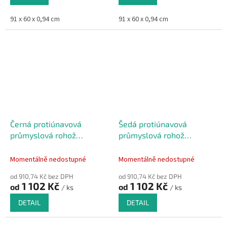
91 x 60 x 0,94 cm
91 x 60 x 0,94 cm
Černá protiúnavová
Šedá protiúnavová
průmyslová rohož
průmyslová rohož
Diamond, Sof-Tred - 91 x
Diamond, Sof-Tred - 91 x
60 x 1,27 cm
60 x 1,27 cm
Momentálně nedostupné
Momentálně nedostupné
od 910,74 Kč bez DPH
od 910,74 Kč bez DPH
1 102 Kč
1 102 Kč
od
od
/ ks
/ ks
DETAIL
DETAIL