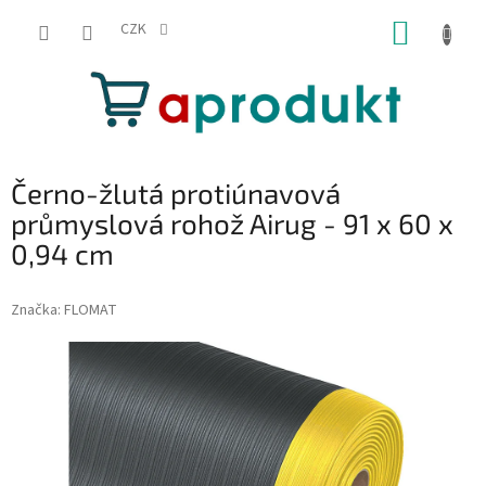
Přejít
NÁKUP
na
CZK
obsah
KOŠÍK
Černo-žlutá protiúnavová
průmyslová rohož Airug - 91 x 60 x
0,94 cm
Značka:
FLOMAT