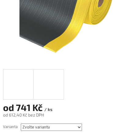
od
741 Kč
/ ks
od
612,40 Kč
bez DPH
Měrná
Varianta
cena: