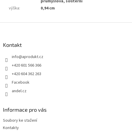
průmyslová, solitérní
výška
:
0,94 cm
Z
á
p
a
Kontakt
t
info
@
aprodukt.cz
í
+420 601 566 366
+420 604 362 263
Facebook
andel.cz
Informace pro vás
Soubory ke stažení
Kontakty