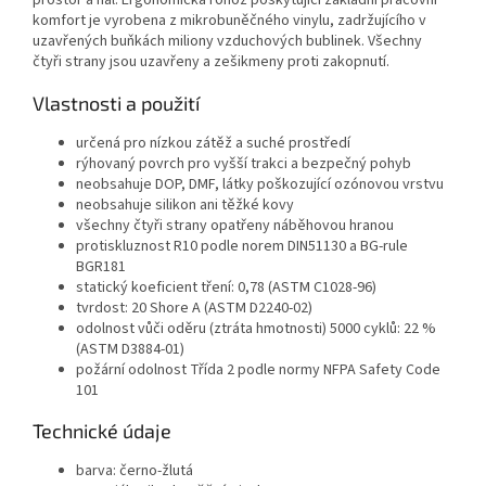
prostor a hal. Ergonomická rohož poskytující základní pracovní
komfort je vyrobena z mikrobuněčného vinylu, zadržujícího v
uzavřených buňkách miliony vzduchových bublinek. Všechny
čtyři strany jsou uzavřeny a zešikmeny proti zakopnutí.
Vlastnosti a použití
určená pro nízkou zátěž a suché prostředí
rýhovaný povrch pro vyšší trakci a bezpečný pohyb
neobsahuje DOP, DMF, látky poškozující ozónovou vrstvu
neobsahuje silikon ani těžké kovy
všechny čtyři strany opatřeny náběhovou hranou
protiskluznost R10 podle norem DIN51130 a BG-rule
BGR181
statický koeficient tření: 0,78 (ASTM C1028-96)
tvrdost: 20 Shore A (ASTM D2240-02)
odolnost vůči oděru (ztráta hmotnosti) 5000 cyklů: 22 %
(ASTM D3884-01)
požární odolnost Třída 2 podle normy NFPA Safety Code
101
Technické údaje
barva: černo-žlutá