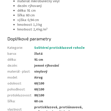
materiál: mikrobuněčný vinyl
dezén: rýhovaný
délka: 91 cm
šířka: 60 cm
výška: 0,94 cm
hmotnost: 1,3 kg
hmotnost: 2,4 kg/m²
Doplňkové parametry
Kategorie
:
Solitérní protiskluzové rohože
barva
:
žlutá
délka
:
91 cm
dezén
:
jemné rýhování
materiál - plast
:
vinylový
model
:
Airug
odolnost
:
60/100
pohodlnost
:
60/100
protiskluzovost
:
80/100
šířka
:
60 cm
protiskluzová, protiúnavová,
vlastnost
: