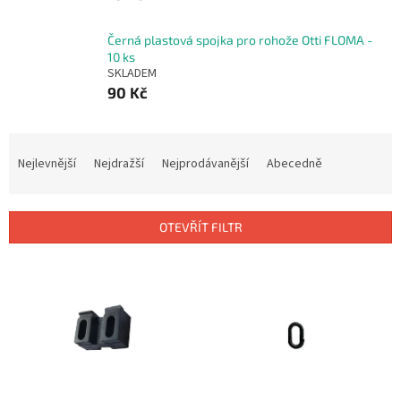
Černá plastová spojka pro rohože Otti FLOMA -
10 ks
SKLADEM
90 Kč
Ř
a
Nejlevnější
Nejdražší
Nejprodávanější
Abecedně
z
e
n
OTEVŘÍT FILTR
í
p
V
r
ý
o
p
d
i
u
s
k
p
t
r
ů