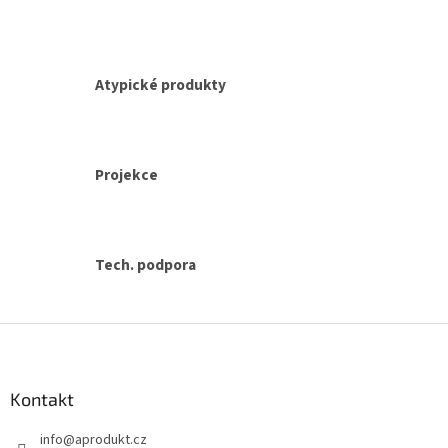
i
s
u
Atypické produkty
Projekce
Tech. podpora
Z
á
p
a
Kontakt
t
info
@
aprodukt.cz
í