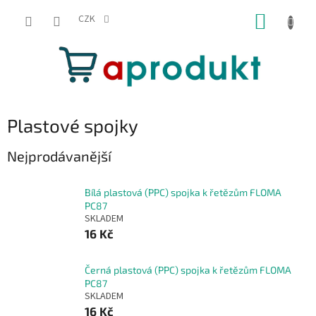
Přejít
NÁKUP
na
CZK
obsah
KOŠÍK
Plastové spojky
Nejprodávanější
Bílá plastová (PPC) spojka k řetězům FLOMA
PC87
SKLADEM
16 Kč
Černá plastová (PPC) spojka k řetězům FLOMA
PC87
SKLADEM
16 Kč