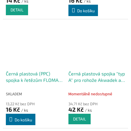
14 Kč
16 Kč
/ ks
/ ks
DETAIL
Do košíku
Černá plastová (PPC)
Černá plastová spojka "typ
spojka k řetězům FLOMA
A" pro rohože Akwadek a
PC87
Flexdek
SKLADEM
Momentálně nedostupné
13,22 Kč bez DPH
34,71 Kč bez DPH
16 Kč
42 Kč
/ ks
/ ks
DETAIL
Do košíku