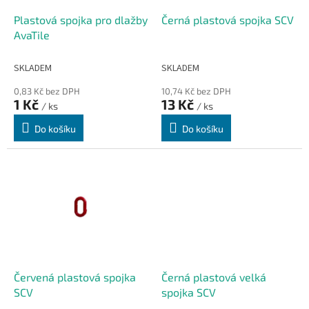
o
d
Plastová spojka pro dlažby
Černá plastová spojka SCV
u
AvaTile
k
t
SKLADEM
SKLADEM
ů
0,83 Kč bez DPH
10,74 Kč bez DPH
1 Kč
13 Kč
/ ks
/ ks
Do košíku
Do košíku
Červená plastová spojka
Černá plastová velká
SCV
spojka SCV