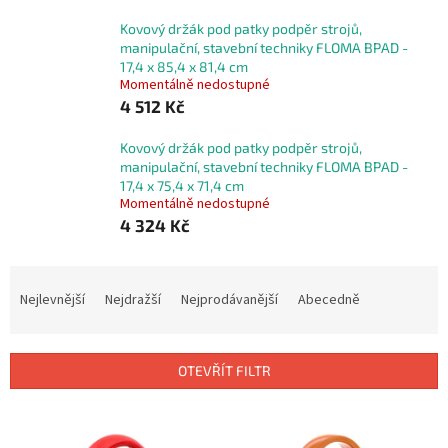
Kovový držák pod patky podpěr strojů,
manipulační, stavební techniky FLOMA BPAD -
17,4 x 85,4 x 81,4 cm
Momentálně nedostupné
4 512 Kč
Kovový držák pod patky podpěr strojů,
manipulační, stavební techniky FLOMA BPAD -
17,4 x 75,4 x 71,4 cm
Momentálně nedostupné
4 324 Kč
Ř
a
Nejlevnější
Nejdražší
Nejprodávanější
Abecedně
z
e
n
OTEVŘÍT FILTR
í
p
V
r
ý