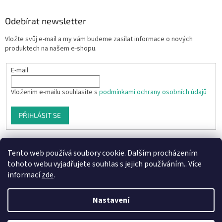
Odebírat newsletter
Vložte svůj e-mail a my vám budeme zasílat informace o nových
produktech na našem e-shopu.
E-mail
Vložením e-mailu souhlasíte s
podmínkami ochrany osobních údajů
PŘIHLÁSIT SE
Tento web používá soubory cookie. Dalším procházením
tohoto webu vyjadřujete souhlas s jejich používáním.. Více
informací
zde
.
Nastavení
Vytvořil Shoptet