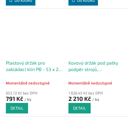
Do košíku
Do košíku
Plastový držák pro
Kovový držák pod patky
zakládací klín PB - 53 x 20
podpěr strojů,
x 25 cm
manipulační, stavební
techniky FLOMA BPAD -
Momentálně nedostupné
Momentálně nedostupné
11,4 x 24,9 x 21,4 cm
653,72 Kč bez DPH
1 826,45 Kč bez DPH
791 Kč
2 210 Kč
/ ks
/ ks
DETAIL
DETAIL