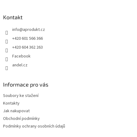
á
p
a
Kontakt
t
info
@
aprodukt.cz
í
+420 601 566 366
+420 604 362 263
Facebook
andel.cz
Informace pro vás
Soubory ke stažení
Kontakty
Jak nakupovat
Obchodní podmínky
Podmínky ochrany osobních údajů