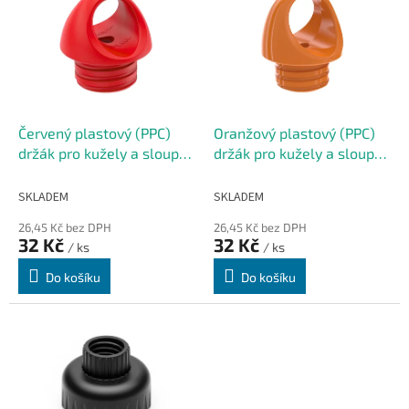
o
p
d
i
u
s
k
p
t
r
ů
o
d
Červený plastový (PPC)
Oranžový plastový (PPC)
u
držák pro kužely a sloupky
držák pro kužely a sloupky
k
FLOMA TC76 - 5,5 cm
FLOMA TC24 - 6 cm
t
SKLADEM
SKLADEM
ů
26,45 Kč bez DPH
26,45 Kč bez DPH
32 Kč
32 Kč
/ ks
/ ks
Do košíku
Do košíku