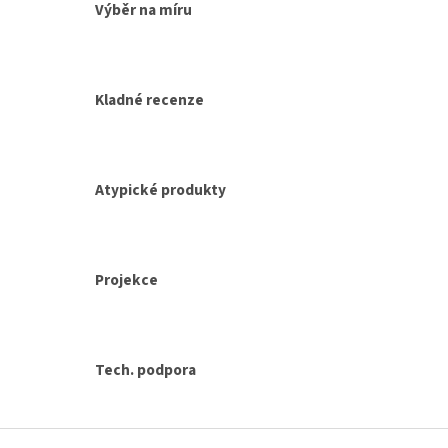
Výběr na míru
k
y
v
ý
p
Kladné recenze
i
s
u
Atypické produkty
Projekce
Tech. podpora
Z