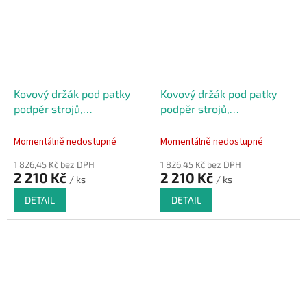
Kovový držák pod patky
Kovový držák pod patky
podpěr strojů,
podpěr strojů,
manipulační, stavební
manipulační, stavební
techniky FLOMA BPAD -
techniky FLOMA BPAD -
Momentálně nedostupné
Momentálně nedostupné
11,4 x 29,9 x 26,4 cm
13,4 x 35,4 x 31,9 cm
1 826,45 Kč bez DPH
1 826,45 Kč bez DPH
2 210 Kč
2 210 Kč
/ ks
/ ks
DETAIL
DETAIL