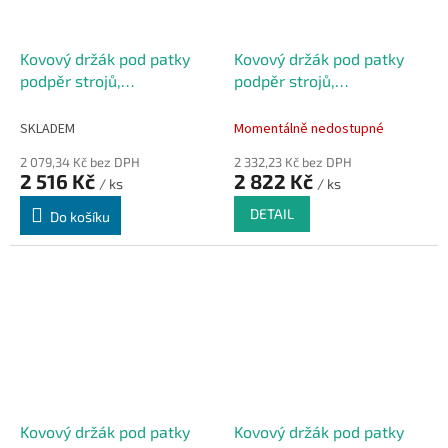
Kovový držák pod patky
Kovový držák pod patky
podpěr strojů,
podpěr strojů,
manipulační, stavební
manipulační, stavební
techniky FLOMA BPAD -
techniky FLOMA BPAD -
SKLADEM
Momentálně nedostupné
15,4 x 43,9 x 41,4 cm
17,4 x 54,4 x 51,4 cm
2 079,34 Kč bez DPH
2 332,23 Kč bez DPH
2 516 Kč
2 822 Kč
/ ks
/ ks
DETAIL
Do košíku
Kovový držák pod patky
Kovový držák pod patky