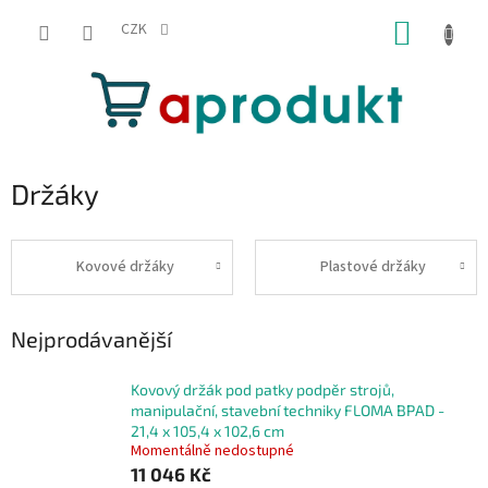
Přejít
NÁKUP
na
CZK
obsah
KOŠÍK
Držáky
Kovové držáky
Plastové držáky
Nejprodávanější
Kovový držák pod patky podpěr strojů,
manipulační, stavební techniky FLOMA BPAD -
21,4 x 105,4 x 102,6 cm
Momentálně nedostupné
11 046 Kč