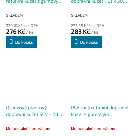
reflexní kužel s gumovým
dopravní kužel - 21 x 30
podstavcem FLOMA CF27
cm
- 28 x 28 x 50 cm
SKLADEM
SKLADEM
228,10 Kč bez DPH
233,88 Kč bez DPH
276 Kč
283 Kč
/ ks
/ ks
Do košíku
Do košíku
Oranžový plastový
Plastový reflexní dopravní
dopravní kužel SCV - 28 x
kužel s gumovým
50 cm
podstavcem - 32 x 45 cm
Momentálně nedostupné
Momentálně nedostupné