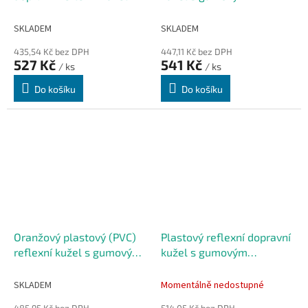
FLOMA CF46 - 36 x 36 x 70
podstavcem - 40 x 71 cm
cm
SKLADEM
SKLADEM
435,54 Kč bez DPH
447,11 Kč bez DPH
527 Kč
541 Kč
/ ks
/ ks
Do košíku
Do košíku
Oranžový plastový (PVC)
Plastový reflexní dopravní
reflexní kužel s gumovým
kužel s gumovým
podstavcem FLOMA CF93
podstavcem - 42 x 70 cm
- 36 x 36 x 75 cm
SKLADEM
Momentálně nedostupné
485,95 Kč bez DPH
514,05 Kč bez DPH