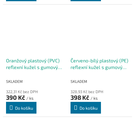
Oranžový plastový (PVC)
Červeno-bílý plastový (PE)
reflexní kužel s gumovým
reflexní kužel s gumovým
podstavcem FLOMA CF93
podstavcem FLOMA CF27
- 28 x 28 x 45 cm
- 48 x 48 x 100 cm
SKLADEM
SKLADEM
322,31 Kč bez DPH
328,93 Kč bez DPH
390 Kč
398 Kč
/ ks
/ ks
Do košíku
Do košíku