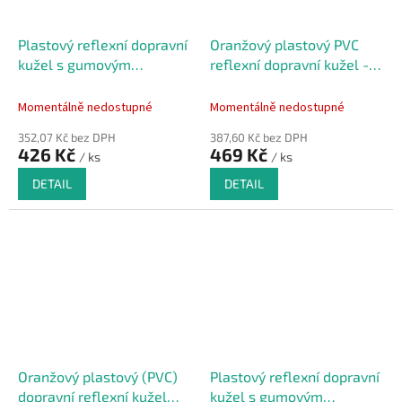
Plastový reflexní dopravní
Oranžový plastový PVC
kužel s gumovým
reflexní dopravní kužel -
podstavcem - 36,5 x 66
25 x 25 x 39 cm
cm
Momentálně nedostupné
Momentálně nedostupné
352,07 Kč bez DPH
387,60 Kč bez DPH
426 Kč
469 Kč
/ ks
/ ks
DETAIL
DETAIL
Oranžový plastový (PVC)
Plastový reflexní dopravní
dopravní reflexní kužel
kužel s gumovým