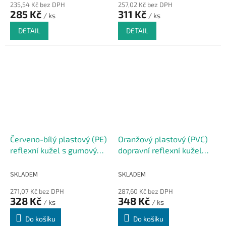
235,54 Kč bez DPH
257,02 Kč bez DPH
285 Kč
311 Kč
/ ks
/ ks
DETAIL
DETAIL
Červeno-bílý plastový (PE)
Oranžový plastový (PVC)
reflexní kužel s gumovým
dopravní reflexní kužel
podstavcem FLOMA CF27
FLOMA CF46 - 29,5 x 29,5
- 37 x 37 x 75 cm
x 50 cm
SKLADEM
SKLADEM
271,07 Kč bez DPH
287,60 Kč bez DPH
328 Kč
348 Kč
/ ks
/ ks
Do košíku
Do košíku