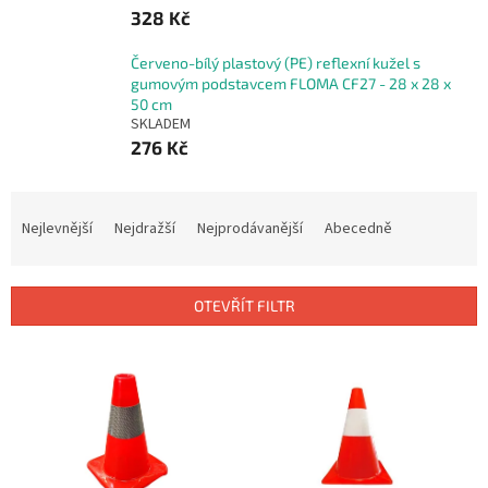
328 Kč
Červeno-bílý plastový (PE) reflexní kužel s
gumovým podstavcem FLOMA CF27 - 28 x 28 x
50 cm
SKLADEM
276 Kč
Ř
a
Nejlevnější
Nejdražší
Nejprodávanější
Abecedně
z
e
n
OTEVŘÍT FILTR
í
p
V
r
ý
o
p
d
i
u
s
k
p