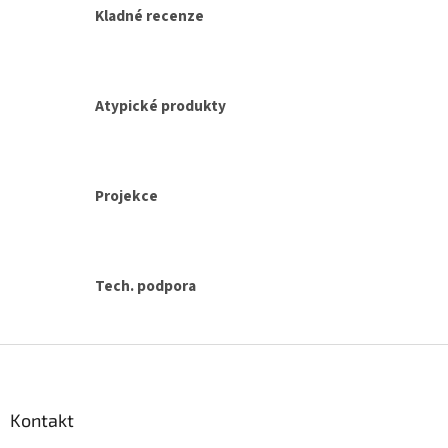
p
Kladné recenze
i
s
u
Atypické produkty
Projekce
Tech. podpora
Z
á
p
a
Kontakt
t