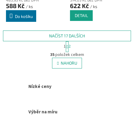
588 Kč
622 Kč
/ ks
/ ks
DETAIL
Do košíku
NAČÍST 17 DALŠÍCH
S
1
2
t
O
r
35
položek celkem
v
á
l
NAHORU
n
á
k
d
o
v
a
á
c
Nízké ceny
n
í
í
p
r
v
Výběr na míru
k
y
v
ý