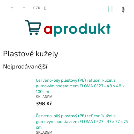
Přejít
NÁKUP
na
CZK
obsah
KOŠÍK
Plastové kužely
Nejprodávanější
Červeno-bílý plastový (PE) reflexní kužel s
gumovým podstavcem FLOMA CF27 - 48 x 48 x
100 cm
SKLADEM
398 Kč
Červeno-bílý plastový (PE) reflexní kužel s
gumovým podstavcem FLOMA CF27 - 37 x 37 x 75
cm
SKLADEM