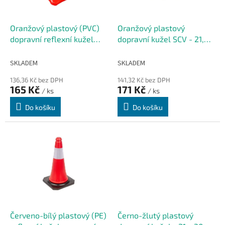
t
r
ů
o
d
Oranžový plastový (PVC)
Oranžový plastový
u
dopravní reflexní kužel
dopravní kužel SCV - 21,5 x
k
FLOMA CF46 - 21 x 21 x 30
30 cm
t
cm
SKLADEM
SKLADEM
ů
136,36 Kč bez DPH
141,32 Kč bez DPH
165 Kč
171 Kč
/ ks
/ ks
Do košíku
Do košíku
Červeno-bílý plastový (PE)
Černo-žlutý plastový