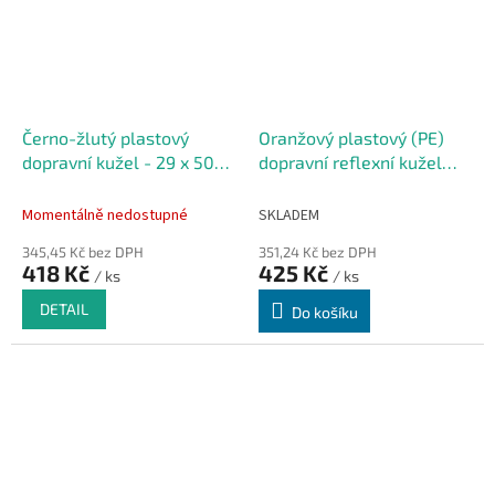
Černo-žlutý plastový
Oranžový plastový (PE)
dopravní kužel - 29 x 50
dopravní reflexní kužel
cm
FLOMA RC41 - 0,9 kg - 28
x 50 cm
Momentálně nedostupné
SKLADEM
345,45 Kč bez DPH
351,24 Kč bez DPH
418 Kč
425 Kč
/ ks
/ ks
DETAIL
Do košíku