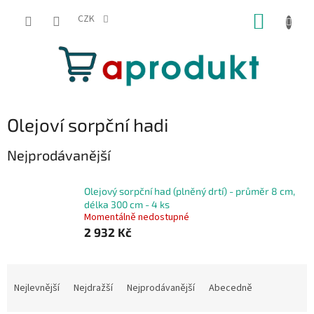
Přejít
NÁKUP
na
CZK
obsah
KOŠÍK
Olejoví sorpční hadi
Nejprodávanější
Olejový sorpční had (plněný drtí) - průměr 8 cm,
délka 300 cm - 4 ks
Momentálně nedostupné
2 932 Kč
Ř
a
Nejlevnější
Nejdražší
Nejprodávanější
Abecedně
z