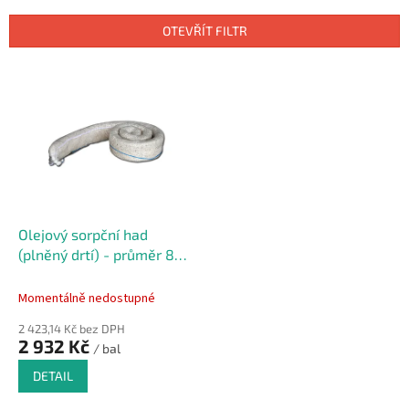
e
n
OTEVŘÍT FILTR
í
p
V
r
ý
o
p
d
i
u
s
k
p
t
r
ů
o
d
Olejový sorpční had
u
(plněný drtí) - průměr 8
k
cm, délka 300 cm - 4 ks
t
Momentálně nedostupné
ů
2 423,14 Kč bez DPH
2 932 Kč
/ bal
DETAIL