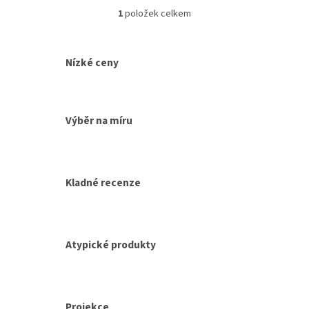
1
položek celkem
O
v
l
á
Nízké ceny
d
a
c
í
Výběr na míru
p
r
v
k
y
Kladné recenze
v
ý
p
i
s
Atypické produkty
u
Projekce