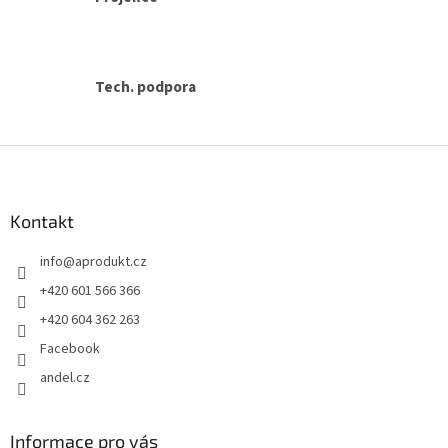
Tech. podpora
Z
á
p
a
Kontakt
t
info
@
aprodukt.cz
í
+420 601 566 366
+420 604 362 263
Facebook
andel.cz
Informace pro vás