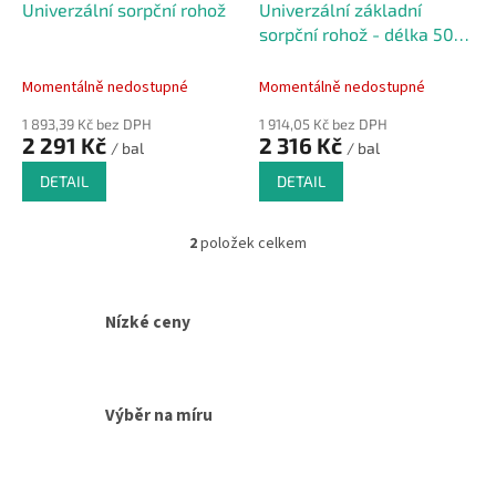
d
Univerzální sorpční rohož
Univerzální základní
u
sorpční rohož - délka 50
k
cm, šířka 40 cm - 50 ks
t
Momentálně nedostupné
Momentálně nedostupné
ů
1 893,39 Kč bez DPH
1 914,05 Kč bez DPH
2 291 Kč
2 316 Kč
/ bal
/ bal
DETAIL
DETAIL
2
položek celkem
O
v
l
á
Nízké ceny
d
a
c
í
Výběr na míru
p
r
v
k