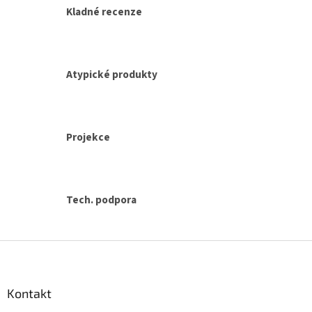
y
Kladné recenze
v
ý
p
i
s
Atypické produkty
u
Projekce
Tech. podpora
Z
á
p
a
Kontakt
t