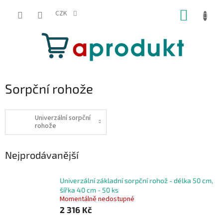
Přejít
NÁKUP
na
CZK
obsah
KOŠÍK
Sorpční rohože
Univerzální sorpční
rohože
Nejprodávanější
Univerzální základní sorpční rohož - délka 50 cm,
šířka 40 cm - 50 ks
Momentálně nedostupné
2 316 Kč