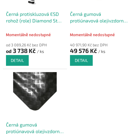
r
ů
o
d
Černá protiskluzová ESD
Černá gumová
u
rohož (role) Diamond Stat
protiúnavová olejivzdorná
k
- 22,8 m x 91 cm x 1,4 cm
ESD antistatická
t
průmyslová rohož (role) -
Momentálně nedostupné
Momentálně nedostupné
ů
10 m x 100 cm x 1 cm
od 3 089,26 Kč bez DPH
40 971,90 Kč bez DPH
3 738 Kč
49 576 Kč
od
/ ks
/ ks
DETAIL
DETAIL
Černá gumová
protiúnavová olejivzdorná