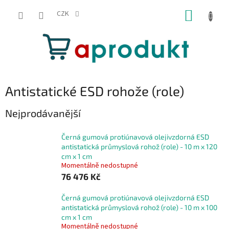
Přejít
NÁKUP
na
CZK
obsah
KOŠÍK
Antistatické ESD rohože (role)
Nejprodávanější
Černá gumová protiúnavová olejivzdorná ESD
antistatická průmyslová rohož (role) - 10 m x 120
cm x 1 cm
Momentálně nedostupné
76 476 Kč
Černá gumová protiúnavová olejivzdorná ESD
antistatická průmyslová rohož (role) - 10 m x 100
cm x 1 cm
Momentálně nedostupné