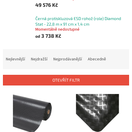
49 576 Kč
Černá protiskluzová ESD rohož (role) Diamond
Stat - 22,8 m x 91 cm x 1,4 cm
Momentálně nedostupné
3 738 Kč
od
Ř
a
Nejlevnější
Nejdražší
Nejprodávanější
Abecedně
z
e
n
OTEVŘÍT FILTR
í
p
V
r
ý
o
p
d
i
u
s
k
p
t