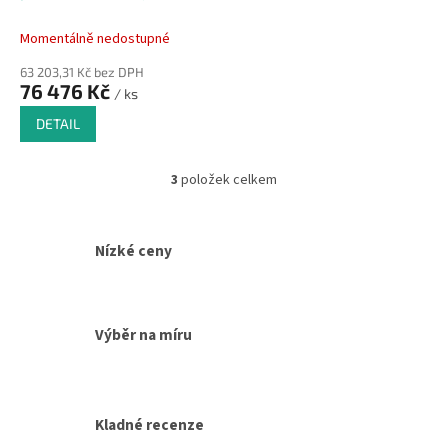
ESD antistatická
průmyslová rohož (role) -
Momentálně nedostupné
10 m x 120 cm x 1 cm
63 203,31 Kč bez DPH
76 476 Kč
/ ks
DETAIL
3
položek celkem
O
v
l
á
Nízké ceny
d
a
c
í
Výběr na míru
p
r
v
k
y
Kladné recenze
v