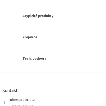
ý
p
i
s
Atypické produkty
u
Projekce
Tech. podpora
Z
á
p
a
Kontakt
t
info
@
aprodukt.cz
í