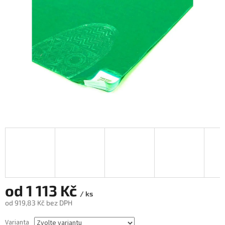
od
1 113 Kč
/ ks
od
919,83 Kč
bez DPH
Měrná
Varianta