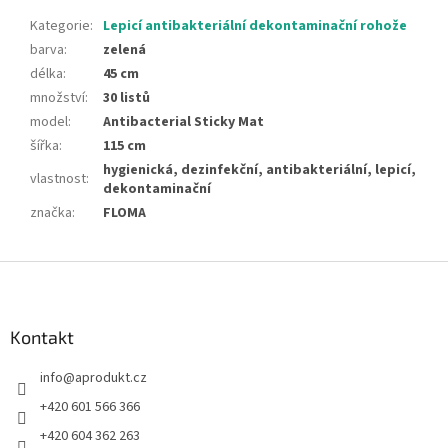
Kategorie
:
Lepicí antibakteriální dekontaminační rohože
barva
:
zelená
délka
:
45 cm
množství
:
30 listů
model
:
Antibacterial Sticky Mat
šířka
:
115 cm
hygienická, dezinfekční, antibakteriální, lepicí,
vlastnost
:
dekontaminační
značka
:
FLOMA
Z
á
p
a
Kontakt
t
info
@
aprodukt.cz
í
+420 601 566 366
+420 604 362 263