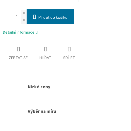
cena:
Přidat do košíku
Detailní informace
ZEPTAT SE
HLÍDAT
SDÍLET
Nízké ceny
Výběr na míru