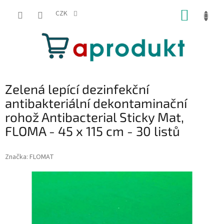
Přejít
NÁKUP
na
CZK
obsah
KOŠÍK
Zelená lepící dezinfekční
antibakteriální dekontaminační
rohož Antibacterial Sticky Mat,
FLOMA - 45 x 115 cm - 30 listů
Značka:
FLOMAT