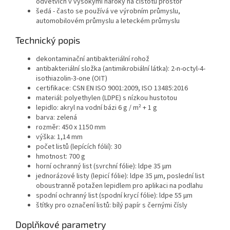
odvětvích v vysokými nároky na čistotu prostor
šedá - často se používá ve výrobním průmyslu,
automobilovém průmyslu a leteckém průmyslu
Technický popis
dekontaminační antibakteriální rohož
antibakteriální složka (antimikrobiální látka): 2-n-octyl-4-
isothiazolin-3-one (OIT)
certifikace: CSN EN ISO 9001:2009, ISO 13485:2016
materiál: polyethylen (LDPE) s nízkou hustotou
lepidlo: akryl na vodní bázi 6 g / m² + 1 g
barva: zelená
rozměr: 450 x 1150 mm
výška: 1,14 mm
počet listů (lepících fólií): 30
hmotnost: 700 g
horní ochranný list (svrchní fólie): ldpe 35 μm
jednorázové listy (lepicí fólie): ldpe 35 μm, poslední list
oboustranně potažen lepidlem pro aplikaci na podlahu
spodní ochranný list (spodní krycí fólie): ldpe 55 μm
štítky pro označení listů: bílý papír s černými čísly
Doplňkové parametry