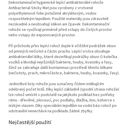
Dekontaminační hygienické lepící antibakteriální rohože
Antibacterial Sticky Mat jsou vyrobeny z vrstvené
polyethylenové folie potažené akrylátovým, vodou
rozpustitelným lepidlem. Použité materiály jsou zdravotně
nezávadné a neobsahují silikon ani čpavek. Dekontaminační
rohože se využívají primárně před vstupy do čistých prostor
nebo vstupy do exponovaných prostor.
Při průchodu přes lepící rohož dojde k očištění podrážek obuvi
od jemných nečistot a částic prachu. Lepící vrstva obsahuje
antibakteriální látky, které dezinfikují podrážky obuvi či kolečka
vozíků a likvidují nejrůznější bakterie, houby, kvasinky a řasy,
čímž se zabraňuje další kontaminaci prostředí těmito látkami
(nečistoty, prach, mikročástice, bakterie, houby, kvasinky, řasy).
Jednotlivé listy rohože jsou označeny číslem indikujícím
odebraný počet listů. Díky lepící základně (spodní strana rohože)
lze rohož umístit v podstatě na jakýkoliv podklad bez potřeby
rámu - dřevěné, plovoucí, pvc podlahy, dlažba, lino, koberce s
nízkým vlasem. Díky speciálním lepidlům na vodní bázi rohož po
odstranění nenechává na podkladu žádné zbytky.
Nejčastější použití