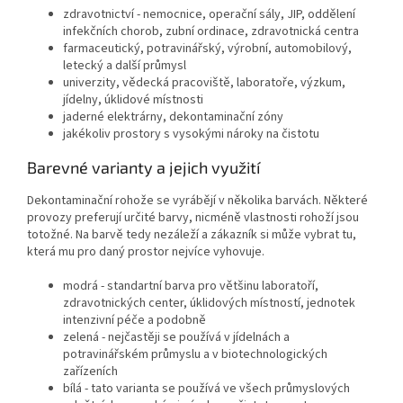
zdravotnictví - nemocnice, operační sály, JIP, oddělení
infekčních chorob, zubní ordinace, zdravotnická centra
farmaceutický, potravinářský, výrobní, automobilový,
letecký a další průmysl
univerzity, vědecká pracoviště, laboratoře, výzkum,
jídelny, úklidové místnosti
jaderné elektrárny, dekontaminační zóny
jakékoliv prostory s vysokými nároky na čistotu
Barevné varianty a jejich využití
Dekontaminační rohože se vyrábějí v několika barvách. Některé
provozy preferují určité barvy, nicméně vlastnosti rohoží jsou
totožné. Na barvě tedy nezáleží a zákazník si může vybrat tu,
která mu pro daný prostor nejvíce vyhovuje.
modrá - standartní barva pro většinu laboratoří,
zdravotnických center, úklidových místností, jednotek
intenzivní péče a podobně
zelená - nejčastěji se používá v jídelnách a
potravinářském průmyslu a v biotechnologických
zařízeních
bílá - tato varianta se používá ve všech průmyslových