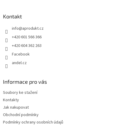
á
p
a
Kontakt
t
info
@
aprodukt.cz
í
+420 601 566 366
+420 604 362 263
Facebook
andel.cz
Informace pro vás
Soubory ke stažení
Kontakty
Jak nakupovat
Obchodní podmínky
Podmínky ochrany osobních údajů