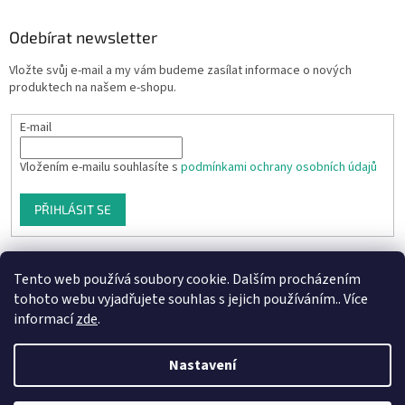
Odebírat newsletter
Vložte svůj e-mail a my vám budeme zasílat informace o nových
produktech na našem e-shopu.
E-mail
Vložením e-mailu souhlasíte s
podmínkami ochrany osobních údajů
PŘIHLÁSIT SE
Tento web používá soubory cookie. Dalším procházením
tohoto webu vyjadřujete souhlas s jejich používáním.. Více
informací
zde
.
Nastavení
Vytvořil Shoptet