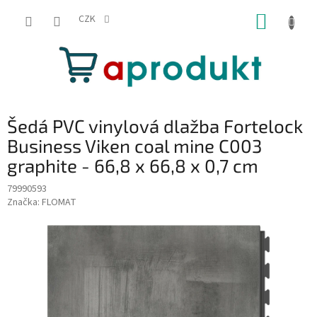
Přejít
NÁKUP
na
CZK
obsah
KOŠÍK
Šedá PVC vinylová dlažba Fortelock
Business Viken coal mine C003
graphite - 66,8 x 66,8 x 0,7 cm
79990593
Značka:
FLOMAT