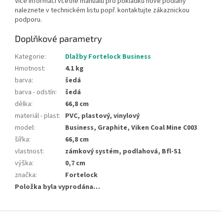
Více informací včetně manuálu pro pokládku nové podlahy
naleznete v technickém listu popř. kontaktujte zákaznickou
podporu.
Doplňkové parametry
Kategorie
:
Dlažby Fortelock Business
Hmotnost
:
4.1 kg
barva
:
šedá
barva - odstín
:
šedá
délka
:
66,8 cm
materiál - plast
:
PVC, plastový, vinylový
model
:
Business, Graphite, Viken Coal Mine C003
šířka
:
66,8 cm
vlastnost
:
zámkový systém, podlahová, Bfl-S1
výška
:
0,7 cm
značka
:
Fortelock
Položka byla vyprodána…
Z