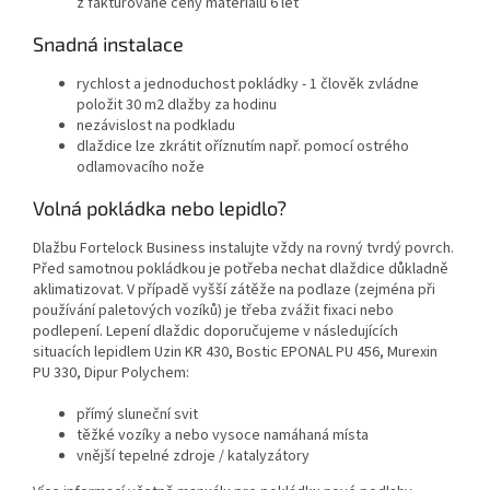
z fakturované ceny materiálu 6 let
Snadná instalace
rychlost a jednoduchost pokládky - 1 člověk zvládne
položit 30 m2 dlažby za hodinu
nezávislost na podkladu
dlaždice lze zkrátit oříznutím např. pomocí ostrého
odlamovacího nože
Volná pokládka nebo lepidlo?
Dlažbu Fortelock Business instalujte vždy na rovný tvrdý povrch.
Před samotnou pokládkou je potřeba nechat dlaždice důkladně
aklimatizovat. V případě vyšší zátěže na podlaze (zejména při
používání paletových vozíků) je třeba zvážit fixaci nebo
podlepení. Lepení dlaždic doporučujeme v následujících
situacích lepidlem Uzin KR 430, Bostic EPONAL PU 456, Murexin
PU 330, Dipur Polychem:
přímý sluneční svit
těžké vozíky a nebo vysoce namáhaná místa
vnější tepelné zdroje / katalyzátory