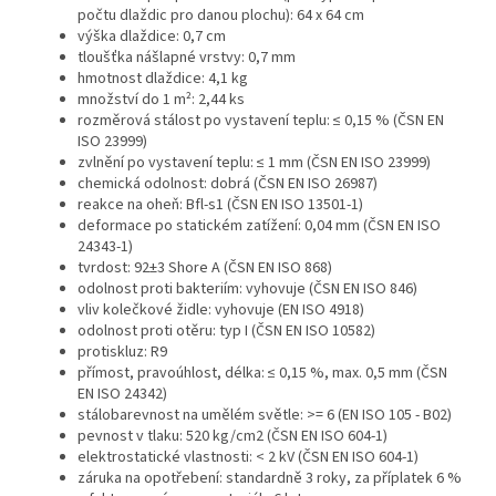
počtu dlaždic pro danou plochu): 64 x 64 cm
výška dlaždice: 0,7 cm
tloušťka nášlapné vrstvy: 0,7 mm
hmotnost dlaždice: 4,1 kg
množství do 1 m²: 2,44 ks
rozměrová stálost po vystavení teplu: ≤ 0,15 % (ČSN EN
ISO 23999)
zvlnění po vystavení teplu: ≤ 1 mm (ČSN EN ISO 23999)
chemická odolnost: dobrá (ČSN EN ISO 26987)
reakce na oheň: Bfl-s1 (ČSN EN ISO 13501-1)
deformace po statickém zatížení: 0,04 mm (ČSN EN ISO
24343-1)
tvrdost: 92±3 Shore A (ČSN EN ISO 868)
odolnost proti bakteriím: vyhovuje (ČSN EN ISO 846)
vliv kolečkové židle: vyhovuje (EN ISO 4918)
odolnost proti otěru: typ I (ČSN EN ISO 10582)
protiskluz: R9
přímost, pravoúhlost, délka: ≤ 0,15 %, max. 0,5 mm (ČSN
EN ISO 24342)
stálobarevnost na umělém světle: >= 6 (EN ISO 105 - B02)
pevnost v tlaku: 520 kg/cm2 (ČSN EN ISO 604-1)
elektrostatické vlastnosti: < 2 kV (ČSN EN ISO 604-1)
záruka na opotřebení: standardně 3 roky, za příplatek 6 %