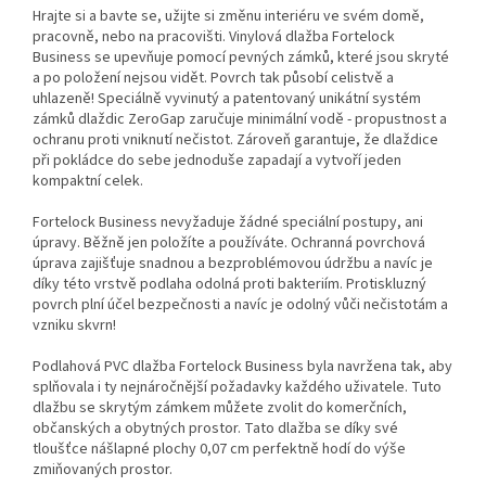
Hrajte si a bavte se, užijte si změnu interiéru ve svém domě,
pracovně, nebo na pracovišti. Vinylová dlažba Fortelock
Business se upevňuje pomocí pevných zámků, které jsou skryté
a po položení nejsou vidět. Povrch tak působí celistvě a
uhlazeně! Speciálně vyvinutý a patentovaný unikátní systém
zámků dlaždic ZeroGap zaručuje minimální vodě - propustnost a
ochranu proti vniknutí nečistot. Zároveň garantuje, že dlaždice
při pokládce do sebe jednoduše zapadají a vytvoří jeden
kompaktní celek.
Fortelock Business nevyžaduje žádné speciální postupy, ani
úpravy. Běžně jen položíte a používáte. Ochranná povrchová
úprava zajišťuje snadnou a bezproblémovou údržbu a navíc je
díky této vrstvě podlaha odolná proti bakteriím. Protiskluzný
povrch plní účel bezpečnosti a navíc je odolný vůči nečistotám a
vzniku skvrn!
Podlahová PVC dlažba Fortelock Business byla navržena tak, aby
splňovala i ty nejnáročnější požadavky každého uživatele. Tuto
dlažbu se skrytým zámkem můžete zvolit do komerčních,
občanských a obytných prostor. Tato dlažba se díky své
tloušťce nášlapné plochy 0,07 cm perfektně hodí do výše
zmiňovaných prostor.