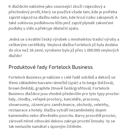
K dlaždicím nabízíme jako související zboží i nájezdový a
přechodový profil, který se používá všude tam, kde je potřeba
zajistit nájezd na dlažbu nebo tam, kde hrozí riziko zakopnutí. A
také soklovou podlahovou lištu jenž zajistí plynulé zakončení
podlahy u stěn a překryje dilatační spáru.
Jedná se o kvalitní český výrobek s mnoholetou tradicí výroby a
veškerými certifikáty. Vinylová dlažba Fortelock již byla dodána
do více než 26 zemí, vyrobeno bylo již přes 1.000.000 vinylových
dlaždic!
Produktové řady Fortelock Business
Fortelock Business je nabízen v celé řadě odstínů a dekorů se
třemi základními barvami rámečků (spár) a to beige (béžová),
brown (hnědá), graphite (tmavě šedá/grafitová). Fortelock
Business dlaždice jsou vhodné především pro tyto typy prostor:
haly, chodby, veřejné prostory, kanceláře, pracovny,
showroomy, zázemí pro zaměstnance, obchody, veletrhy,
restaurace a hotely. Dlažba vytváří nezaměnitelný dojem
kamenného nebo dřevěného povrchu. Barvy prosvětlí prostor,
zároveň mírné stínování dekoru zakryje prvotní šmouhy. Vy se
tak nemusíte namáhat s úporným čištěním.