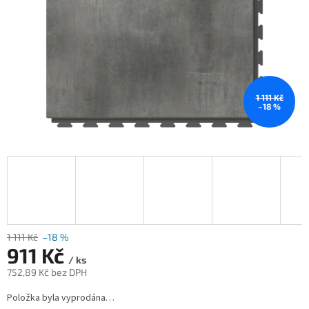
1 111 Kč
–18 %
1 111 Kč
–18 %
911 Kč
/ ks
752,89 Kč bez DPH
Měrná
Položka byla vyprodána…
cena: