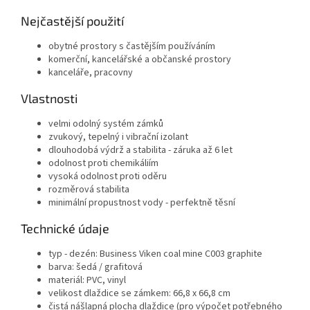
Nejčastější použití
obytné prostory s častějším používáním
komerční, kancelářské a občanské prostory
kanceláře, pracovny
Vlastnosti
velmi odolný systém zámků
zvukový, tepelný i vibrační izolant
dlouhodobá výdrž a stabilita - záruka až 6 let
odolnost proti chemikáliím
vysoká odolnost proti oděru
rozměrová stabilita
minimální propustnost vody - perfektně těsní
Technické údaje
typ - dezén: Business Viken coal mine C003 graphite
barva: šedá / grafitová
materiál: PVC, vinyl
velikost dlaždice se zámkem: 66,8 x 66,8 cm
čistá nášlapná plocha dlaždice (pro výpočet potřebného