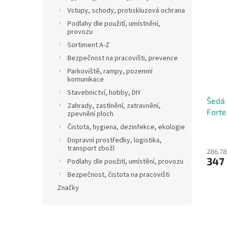
Vstupy, schody, protiskluzová ochrana
Podlahy dle použití, umístnění,
provozu
Sortiment A-Z
Bezpečnost na pracovišti, prevence
Parkoviště, rampy, pozemní
komunikace
Stavebnictví, hobby, DIY
Šedá 
Zahrady, zastínění, zatravnění,
Forte
zpevnění ploch
0,7 c
Čistota, hygiena, dezinfekce, ekologie
Dopravní prostředky, logistika,
transport zboží
286,78
347
Podlahy dle použití, umístění, provozu
Bezpečnost, čistota na pracovišti
Značky