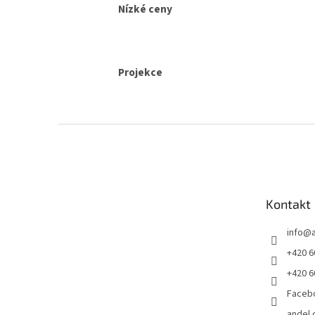
Nízké ceny
Projekce
Z
á
p
a
t
Kontakt
í
info
@
+420 6
+420 6
Faceb
andel.