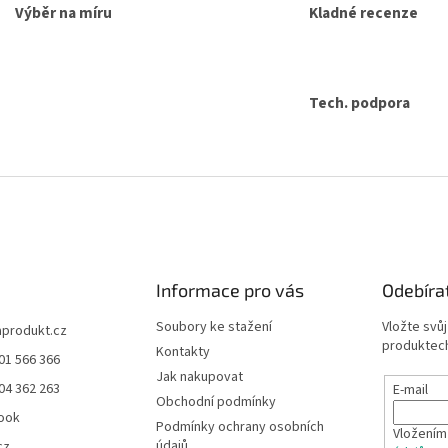
Výběr na míru
Kladné recenze
a
c
í
p
r
Tech. podpora
v
k
y
v
ý
p
i
s
u
Informace pro vás
Odebíra
Soubory ke stažení
Vložte svů
aprodukt.cz
produktech
Kontakty
01 566 366
Jak nakupovat
04 362 263
E-mail
Obchodní podmínky
ook
Podmínky ochrany osobních
Vložením
údajů
cz