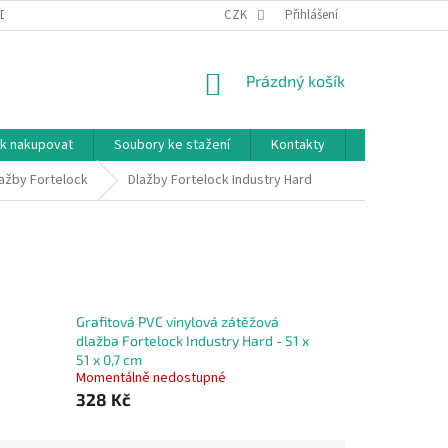
DNÍ PODMÍNKY
PODMÍNKY OCHRANY OSOBNÍCH ÚDAJŮ
CZK
Přihlášení
NÁKUPNÍ
Prázdný košík
KOŠÍK
k nakupovat
Soubory ke stažení
Kontakty
Značky
ažby Fortelock
Dlažby Fortelock Industry Hard
Grafitová PVC vinylová zátěžová
dlažba Fortelock Industry Hard - 51 x
51 x 0,7 cm
Momentálně nedostupné
328 Kč