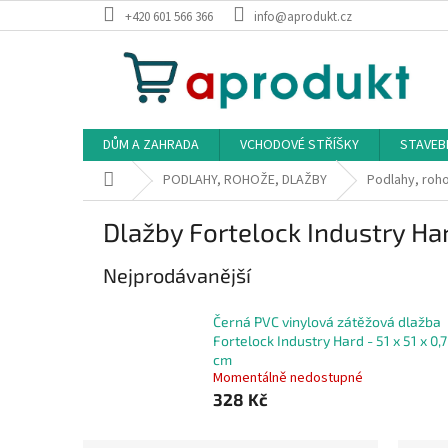
Přejít
+420 601 566 366
info@aprodukt.cz
na
obsah
DŮM A ZAHRADA
VCHODOVÉ STŘÍŠKY
STAVEB
Domů
PODLAHY, ROHOŽE, DLAŽBY
Podlahy, roho
Dlažby Fortelock Industry Ha
Nejprodávanější
Černá PVC vinylová zátěžová dlažba
Fortelock Industry Hard - 51 x 51 x 0,7
cm
Momentálně nedostupné
328 Kč