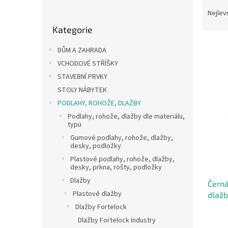
P
Ř
o
a
Nejlev
Přeskočit
s
z
Kategorie
kategorie
t
e
r
n
DŮM A ZAHRADA
a
í
VCHODOVÉ STŘÍŠKY
n
p
V
STAVEBNÍ PRVKY
n
r
ý
í
o
STOLY NÁBYTEK
p
p
d
PODLAHY, ROHOŽE, DLAŽBY
i
a
u
Podlahy, rohože, dlažby dle materiálu,
s
n
k
typu
p
e
t
Gumové podlahy, rohože, dlažby,
r
l
ů
desky, podložky
o
Plastové podlahy, rohože, dlažby,
d
desky, prkna, rošty, podložky
u
Dlažby
Černá
k
Plastové dlažby
dlažb
t
x 51 
ů
Dlažby Fortelock
Dlažby Fortelock Industry