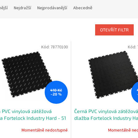
nější
Nejdražší
Nejprodávanější
Abecedně
OTEVŘÍT FILTR
Kód:
78770100
Kód:
410 Kč
–20 %
 PVC vinylová zátěžová
Černá PVC vinylová zátěžov
a Fortelock Industry Hard - 51
dlažba Fortelock Industry Ha
x 0,7 cm
x 51 x 0,7 cm
Momentálně nedostupné
Momentálně ne