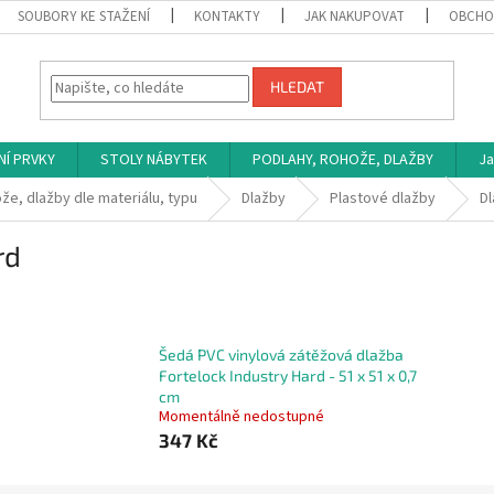
SOUBORY KE STAŽENÍ
KONTAKTY
JAK NAKUPOVAT
OBCHO
HLEDAT
NÍ PRVKY
STOLY NÁBYTEK
PODLAHY, ROHOŽE, DLAŽBY
Ja
že, dlažby dle materiálu, typu
Dlažby
Plastové dlažby
Dl
rd
Šedá PVC vinylová zátěžová dlažba
Fortelock Industry Hard - 51 x 51 x 0,7
cm
Momentálně nedostupné
347 Kč