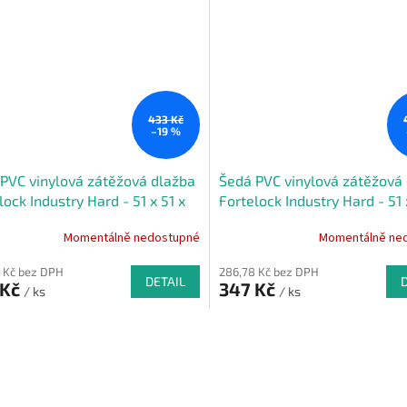
433 Kč
–19 %
PVC vinylová zátěžová dlažba
Šedá PVC vinylová zátěžová
lock Industry Hard - 51 x 51 x
Fortelock Industry Hard - 51 
m
0,7 cm
Momentálně nedostupné
Momentálně ne
 Kč bez DPH
286,78 Kč bez DPH
DETAIL
 Kč
347 Kč
/ ks
/ ks
O
v
l
á
d