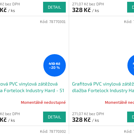
 Kč bez DPH
271,07 Kč bez DPH
DETAIL
 Kč
328 Kč
/ ks
/ ks
Kód:
78770301
Kód:
410 Kč
–20 %
tová PVC vinylová zátěžová
Grafitová PVC vinylová zátě
a Fortelock Industry Hard - 51
dlažba Fortelock Industry Ha
x 0,7 cm
x 51 x 0,7 cm
Momentálně nedostupné
Momentálně ne
 Kč bez DPH
271,07 Kč bez DPH
DETAIL
 Kč
328 Kč
/ ks
/ ks
Kód:
78770302
Kód: