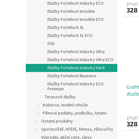
Dlažby Fortelock Industry ECO
271,07
328
Dlažby Fortelock Invisible
Dlažby Fortelock Invisible ECO
Dlažby Fortelock XL
Dlažby Fortelock XL ECO
ESD
Dlažby Fortelock Industry Ultra
Dlažby Fortelock Industry Ultra ECO
Dlažby Fortelock Industry Hard
Dlažby Fortelock Business
Dlažby Fortelock Industry ECO
Grafi
Premium
dlažb
Terasové dlažby
x 51 
Koberce, textilní rohože
Pěnové podlahy, podložky, tatami
271,07
Ostatní produkty
328
Sportoviště, hřiště, fitness, tělocvičny
Výprodej, akční ceny, slevy