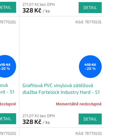
271,07 Kč bez DPH
DETAIL
DETAIL
328 Kč
/ ks
78770201
Kód:
78770101
410 Kč
410 Kč
–20 %
–20 %
žová
Grafitová PVC vinylová zátěžová
rd - 51
dlažba Fortelock Industry Hard - 51
x 51 x 0,7 cm
dostupné
Momentálně nedostupné
271,07 Kč bez DPH
DETAIL
DETAIL
328 Kč
/ ks
78770202
Kód:
78770102