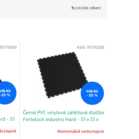
9
položek celkem
78770300
Kód:
78770200
410 Kč
410 Kč
–20 %
–20 %
á
Černá PVC vinylová zátěžová dlažba
rd - 51
Fortelock Industry Hard - 51 x 51 x
0,7 cm
dostupné
Momentálně nedostupné