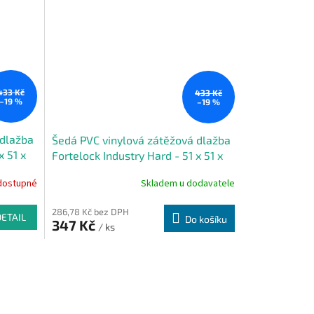
433 Kč
433 Kč
–19 %
–19 %
 dlažba
Šedá PVC vinylová zátěžová dlažba
x 51 x
Fortelock Industry Hard - 51 x 51 x
0,7 cm
dostupné
Skladem u dodavatele
286,78 Kč bez DPH
DETAIL
Do košíku
347 Kč
/ ks