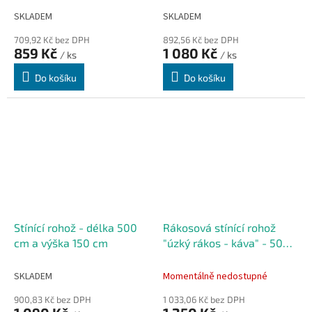
SKLADEM
SKLADEM
709,92 Kč bez DPH
892,56 Kč bez DPH
859 Kč
1 080 Kč
/ ks
/ ks
Do košíku
Do košíku
Stínící rohož - délka 500
Rákosová stínící rohož
cm a výška 150 cm
"úzký rákos - káva" - 500 x
150 cm
SKLADEM
Momentálně nedostupné
900,83 Kč bez DPH
1 033,06 Kč bez DPH