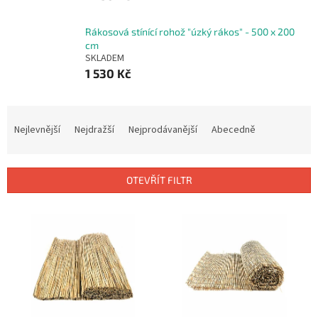
Rákosová stínící rohož "úzký rákos" - 500 x 200
cm
SKLADEM
1 530 Kč
Ř
a
Nejlevnější
Nejdražší
Nejprodávanější
Abecedně
z
e
n
OTEVŘÍT FILTR
í
p
V
r
ý
o
p
d
i
u
s
k
p
t
r
ů