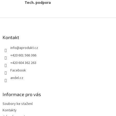
Tech. podpora
Z
á
p
a
Kontakt
t
info
@
aprodukt.cz
í
+420 601 566 366
+420 604 362 263
Facebook
andel.cz
Informace pro vás
Soubory ke stažení
Kontakty