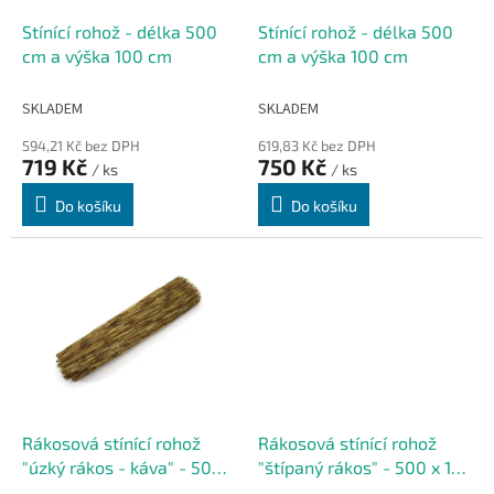
o
d
Stínící rohož - délka 500
Stínící rohož - délka 500
u
cm a výška 100 cm
cm a výška 100 cm
k
t
SKLADEM
SKLADEM
ů
594,21 Kč bez DPH
619,83 Kč bez DPH
719 Kč
750 Kč
/ ks
/ ks
Do košíku
Do košíku
Rákosová stínící rohož
Rákosová stínící rohož
"úzký rákos - káva" - 500 x
"štípaný rákos" - 500 x 150
100 cm
cm