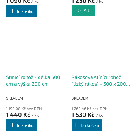
1 090 Kč
1 250 Kč
/ ks
/ ks
DETAIL
Do košíku
Stínící rohož - délka 500
Rákosová stínící rohož
cm a výška 200 cm
"úzký rákos" - 500 x 200
cm
SKLADEM
SKLADEM
1 190,08 Kč bez DPH
1 264,46 Kč bez DPH
1 440 Kč
1 530 Kč
/ ks
/ ks
Do košíku
Do košíku