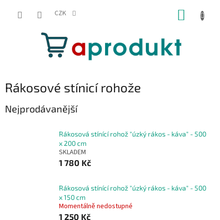
Přejít
NÁKUP
na
CZK
obsah
KOŠÍK
Rákosové stínicí rohože
Nejprodávanější
Rákosová stínící rohož "úzký rákos - káva" - 500
x 200 cm
SKLADEM
1 780 Kč
Rákosová stínící rohož "úzký rákos - káva" - 500
x 150 cm
Momentálně nedostupné
1 250 Kč