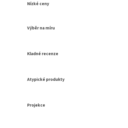
á
Nízké ceny
d
a
c
í
Výběr na míru
p
r
v
k
y
Kladné recenze
v
ý
p
i
s
Atypické produkty
u
Projekce