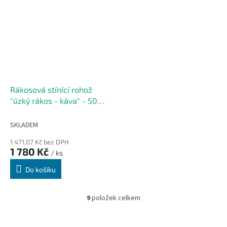
Rákosová stínící rohož
"úzký rákos - káva" - 500 x
200 cm
SKLADEM
1 471,07 Kč bez DPH
1 780 Kč
/ ks
Do košíku
9
položek celkem
O
v
l