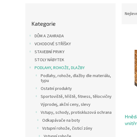
P
Ř
o
a
Nejlev
Přeskočit
s
z
Kategorie
kategorie
t
e
r
n
DŮM A ZAHRADA
a
í
VCHODOVÉ STŘÍŠKY
n
p
V
STAVEBNÍ PRVKY
n
r
ý
í
o
STOLY NÁBYTEK
p
p
d
PODLAHY, ROHOŽE, DLAŽBY
i
a
u
Podlahy, rohože, dlažby dle materiálu,
s
n
k
typu
p
e
t
Ostatní produkty
r
l
ů
o
Sportoviště, hřiště, fitness, tělocvičny
d
Výprodej, akční ceny, slevy
u
Vstupy, schody, protiskluzová ochrana
Hnědá
k
Odkapávače na boty
vnitř
t
Vstupní rohože, čisticí zóny
vstup
ů
Vstupní rohože
- 200