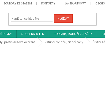
SOUBORY KE STAŽENÍ
KONTAKTY
JAK NAKUPOVAT
OBCHO
HLEDAT
NÍ PRVKY
STOLY NÁBYTEK
PODLAHY, ROHOŽE, DLAŽBY
Ja
dy, protiskluzová ochrana
Vstupní rohože, čisticí zóny
Čisticí z