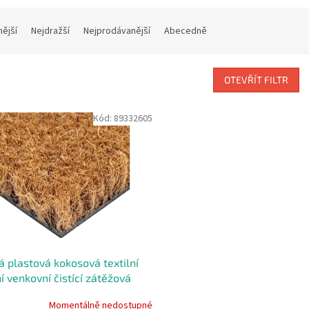
nější
Nejdražší
Nejprodávanější
Abecedně
OTEVŘÍT FILTR
Kód:
89332605
 plastová kokosová textilní
ní venkovní čistící zátěžová
ní rohož FLOMA Natural Coco
Momentálně nedostupné
 x 200 x 1,7 cm