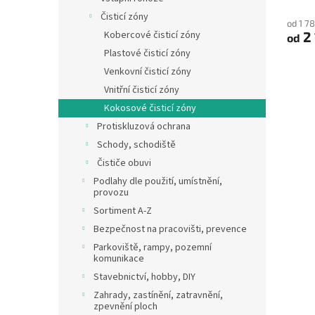
Čisticí zóny
od 1 7
2 
Kobercové čisticí zóny
od
Plastové čisticí zóny
Venkovní čisticí zóny
Vnitřní čisticí zóny
Kokosové čisticí zóny
Protiskluzová ochrana
Schody, schodiště
Čističe obuvi
Podlahy dle použití, umístnění,
provozu
Sortiment A-Z
Bezpečnost na pracovišti, prevence
Parkoviště, rampy, pozemní
komunikace
Stavebnictví, hobby, DIY
Zahrady, zastínění, zatravnění,
zpevnění ploch