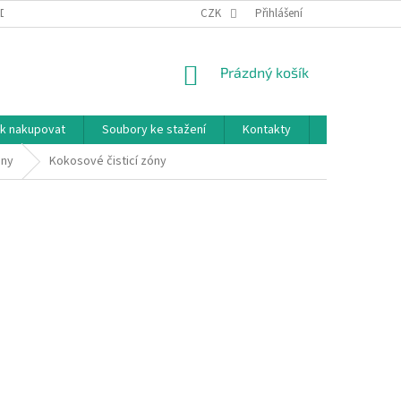
DNÍ PODMÍNKY
PODMÍNKY OCHRANY OSOBNÍCH ÚDAJŮ
CZK
Přihlášení
NÁKUPNÍ
Prázdný košík
KOŠÍK
k nakupovat
Soubory ke stažení
Kontakty
Značky
óny
Kokosové čisticí zóny