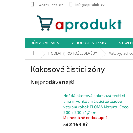
Přejít
+420 601 566 366
info@aprodukt.cz
na
obsah
DŮM A ZAHRADA
VCHODOVÉ STŘÍŠKY
STAVEB
Domů
PODLAHY, ROHOŽE, DLAŽBY
Vstupy, scho
Kokosové čisticí zóny
Nejprodávanější
Hnědá plastová kokosová textilní
vnitřní venkovní čistící zátěžová
vstupní rohož FLOMA Natural Coco -
200 x 200 x 1,7 cm
Momentálně nedostupné
2 163 Kč
od