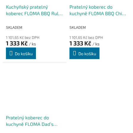
Kuchyňský pratelný
Pratelný koberec do
koberec FLOMA BBQ Rules
kuchyně FLOMA BBQ Chill
(Cfl-S1) - 67 x 120 x 0,5 cm
& Grill (Cfl-S1) - 67 x 120 x
0,5 cm
SKLADEM
SKLADEM
1 101,65 Kč bez DPH
1 101,65 Kč bez DPH
1 333 Kč
1 333 Kč
/ ks
/ ks
Do košíku
Do košíku
Pratelný koberec do
kuchyně FLOMA Dad’s
BBQ (Cfl-S1) - 67 x 120 x