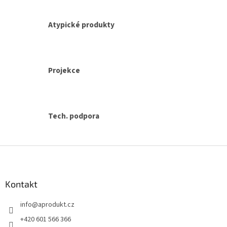
p
i
s
Atypické produkty
u
Projekce
Tech. podpora
Z
á
p
a
Kontakt
t
info
@
aprodukt.cz
í
+420 601 566 366