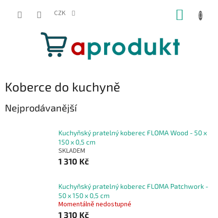
Přejít
NÁKUP
na
CZK
obsah
KOŠÍK
Koberce do kuchyně
Nejprodávanější
Kuchyňský pratelný koberec FLOMA Wood - 50 x
150 x 0,5 cm
SKLADEM
1 310 Kč
Kuchyňský pratelný koberec FLOMA Patchwork -
50 x 150 x 0,5 cm
Momentálně nedostupné
1 310 Kč