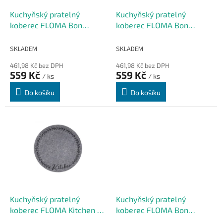
o
d
Kuchyňský pratelný
Kuchyňský pratelný
u
koberec FLOMA Bon
koberec FLOMA Bon
k
Appetit - průměr 67 cm x
Appetit Where is food... -
t
0,5 cm
průměr 67 cm x 0,5 cm
SKLADEM
SKLADEM
ů
461,98 Kč bez DPH
461,98 Kč bez DPH
559 Kč
559 Kč
/ ks
/ ks
Do košíku
Do košíku
Kuchyňský pratelný
Kuchyňský pratelný
koberec FLOMA Kitchen -
koberec FLOMA Bon
průměr 67 cm x 0,5 cm
Appetit - 50 x 150 x 0,5 cm