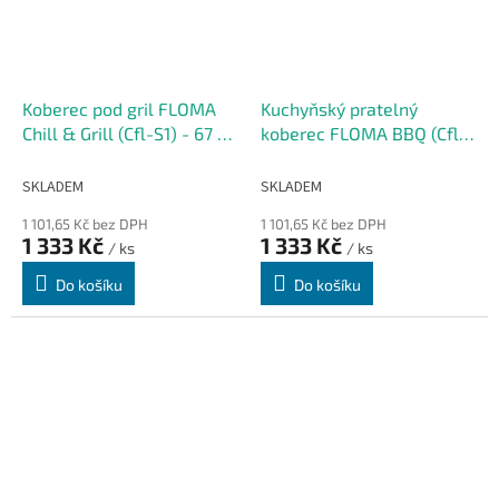
Koberec pod gril FLOMA
Kuchyňský pratelný
Chill & Grill (Cfl-S1) - 67 x
koberec FLOMA BBQ (Cfl-
120 x 0,5 cm
S1) - 67 x 120 x 0,5 cm
SKLADEM
SKLADEM
1 101,65 Kč bez DPH
1 101,65 Kč bez DPH
1 333 Kč
1 333 Kč
/ ks
/ ks
Do košíku
Do košíku