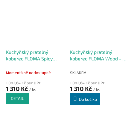
Kuchyňský pratelný
Kuchyňský pratelný
koberec FLOMA Spicy
koberec FLOMA Wood - 50
Kitchen - 50 x 150 x 0,5 cm
x 150 x 0,5 cm
Momentálně nedostupné
SKLADEM
1 082,64 Kč bez DPH
1 082,64 Kč bez DPH
1 310 Kč
1 310 Kč
/ ks
/ ks
DETAIL
Do košíku