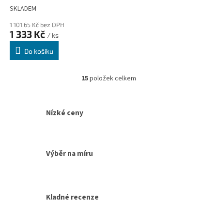
0,5 cm
SKLADEM
1 101,65 Kč bez DPH
1 333 Kč
/ ks
Do košíku
15
položek celkem
O
v
l
á
Nízké ceny
d
a
c
í
Výběr na míru
p
r
v
k
y
Kladné recenze
v
ý