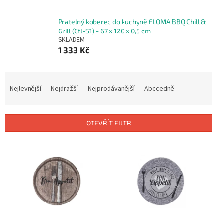
Pratelný koberec do kuchyně FLOMA BBQ Chill &
Grill (Cfl-S1) - 67 x 120 x 0,5 cm
SKLADEM
1 333 Kč
Ř
a
Nejlevnější
Nejdražší
Nejprodávanější
Abecedně
z
e
n
OTEVŘÍT FILTR
í
p
V
r
ý
o
p
d
i
u
s
k
p
t
r
ů