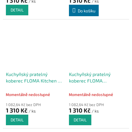
1 310 Kč
1 310 Kč
/ ks
/ ks
DETAIL
Do košíku
Kuchyňský pratelný
Kuchyňský pratelný
koberec FLOMA Kitchen -
koberec FLOMA
50 x 150 x 0,5 cm
Patchwork - 50 x 150 x 0,5
cm
Momentálně nedostupné
Momentálně nedostupné
1 082,64 Kč bez DPH
1 082,64 Kč bez DPH
1 310 Kč
1 310 Kč
/ ks
/ ks
DETAIL
DETAIL