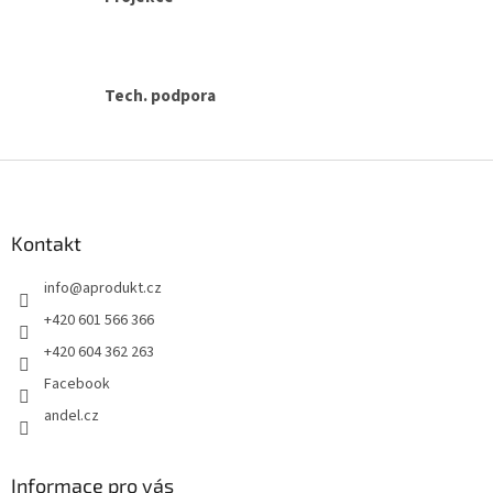
Tech. podpora
Z
á
p
a
Kontakt
t
info
@
aprodukt.cz
í
+420 601 566 366
+420 604 362 263
Facebook
andel.cz
Informace pro vás