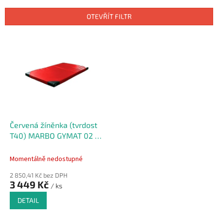
e
n
OTEVŘÍT FILTR
í
p
V
r
ý
o
p
d
i
u
s
k
p
t
r
ů
o
d
Červená žíněnka (tvrdost
u
T40) MARBO GYMAT 02 -
k
200 x 120 x 10 cm
t
Momentálně nedostupné
ů
2 850,41 Kč bez DPH
3 449 Kč
/ ks
DETAIL