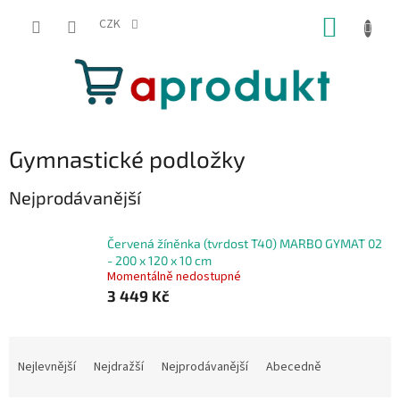
Přejít
NÁKUP
na
CZK
obsah
KOŠÍK
Gymnastické podložky
Nejprodávanější
Červená žíněnka (tvrdost T40) MARBO GYMAT 02
- 200 x 120 x 10 cm
Momentálně nedostupné
3 449 Kč
Ř
a
Nejlevnější
Nejdražší
Nejprodávanější
Abecedně
z