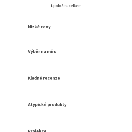
1
položek celkem
O
v
l
á
Nízké ceny
d
a
c
í
Výběr na míru
p
r
v
k
y
Kladné recenze
v
ý
p
i
s
Atypické produkty
u
Projekce