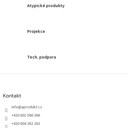
s
Atypické produkty
u
Projekce
Tech. podpora
Z
á
p
a
Kontakt
t
info
@
aprodukt.cz
í
+420 601 566 366
+420 604 362 263