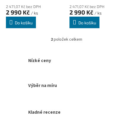
ů
2 471,07 Kč bez DPH
2 471,07 Kč bez DPH
2 990 Kč
2 990 Kč
/ ks
/ ks
Do košíku
Do košíku
2
položek celkem
O
v
l
á
Nízké ceny
d
a
c
í
Výběr na míru
p
r
v
k
y
Kladné recenze
v
ý
p
i