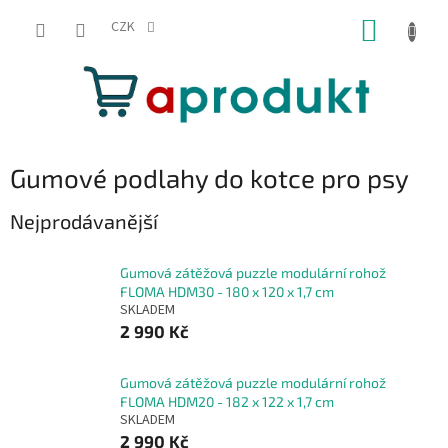
Přejít
NÁKUP
na
CZK
obsah
KOŠÍK
Gumové podlahy do kotce pro psy
Nejprodávanější
Gumová zátěžová puzzle modulární rohož
FLOMA HDM30 - 180 x 120 x 1,7 cm
SKLADEM
2 990 Kč
Gumová zátěžová puzzle modulární rohož
FLOMA HDM20 - 182 x 122 x 1,7 cm
SKLADEM
2 990 Kč