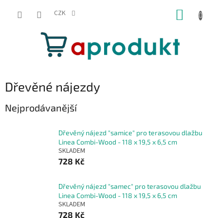
Přejít
NÁKUP
na
CZK
obsah
KOŠÍK
Dřevěné nájezdy
Nejprodávanější
Dřevěný nájezd "samice" pro terasovou dlažbu
Linea Combi-Wood - 118 x 19,5 x 6,5 cm
SKLADEM
728 Kč
Dřevěný nájezd "samec" pro terasovou dlažbu
Linea Combi-Wood - 118 x 19,5 x 6,5 cm
SKLADEM
728 Kč