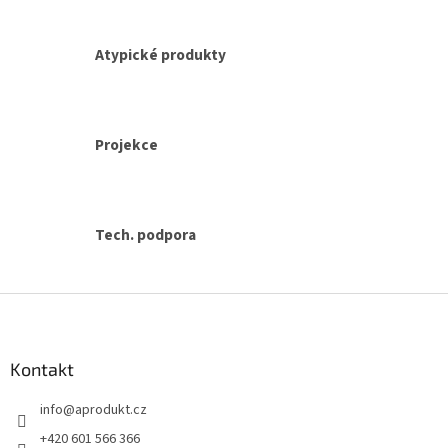
p
i
s
Atypické produkty
u
Projekce
Tech. podpora
Z
á
p
a
Kontakt
t
info
@
aprodukt.cz
í
+420 601 566 366