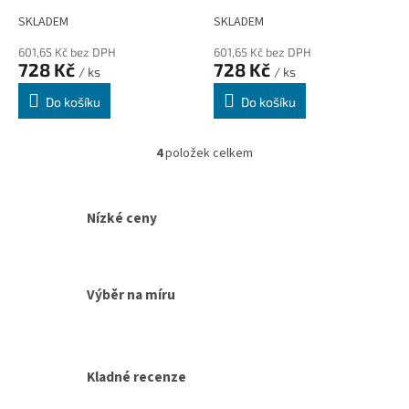
19,5 x 6,5 cm
19,5 x 6,5 cm
SKLADEM
SKLADEM
601,65 Kč bez DPH
601,65 Kč bez DPH
728 Kč
728 Kč
/ ks
/ ks
Do košíku
Do košíku
4
položek celkem
O
v
l
á
Nízké ceny
d
a
c
í
Výběr na míru
p
r
v
k
y
Kladné recenze
v
ý