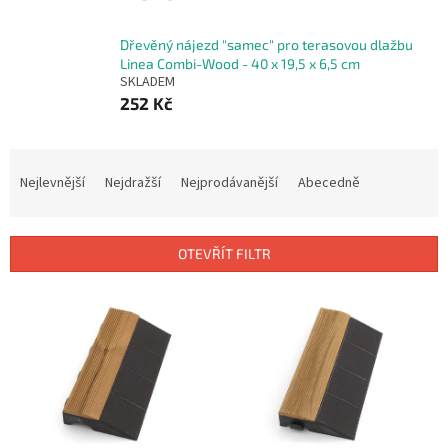
Dřevěný nájezd "samec" pro terasovou dlažbu
Linea Combi-Wood - 40 x 19,5 x 6,5 cm
SKLADEM
252 Kč
Ř
a
Nejlevnější
Nejdražší
Nejprodávanější
Abecedně
z
e
n
OTEVŘÍT FILTR
í
p
V
r
ý
o
p
d
i
u
s
k
p
t
r
ů