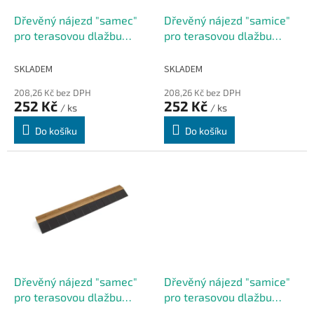
o
d
Dřevěný nájezd "samec"
Dřevěný nájezd "samice"
u
pro terasovou dlažbu
pro terasovou dlažbu
k
Linea Combi-Wood - 40 x
Linea Combi-Wood - 40 x
t
19,5 x 6,5 cm
19,5 x 6,5 cm
SKLADEM
SKLADEM
ů
208,26 Kč bez DPH
208,26 Kč bez DPH
252 Kč
252 Kč
/ ks
/ ks
Do košíku
Do košíku
Dřevěný nájezd "samec"
Dřevěný nájezd "samice"
pro terasovou dlažbu
pro terasovou dlažbu
Linea Combi-Wood - 118 x
Linea Combi-Wood - 118 x