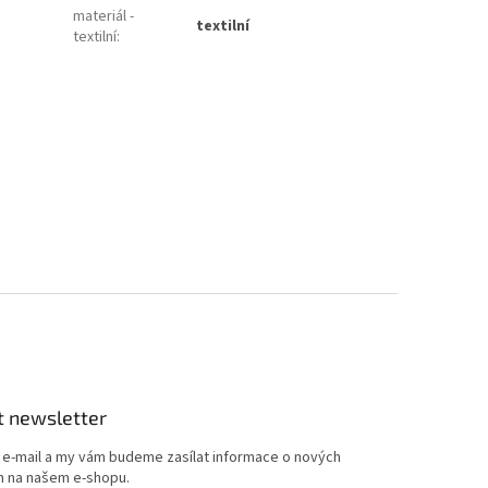
materiál -
textilní
textilní
:
t newsletter
j e-mail a my vám budeme zasílat informace o nových
 na našem e-shopu.