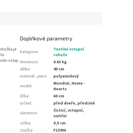
Doplňkové parametry
Rohožka je
Textilní vstupní
Kategorie
:
mto
rohože
oliv vstup
Hmotnost
:
0.63 kg
délka
:
40 cm
materiál - plast
:
polyamidový
Mondial, Home -
model
:
Hearts
šířka
:
60 cm
určení
:
před dveře, předsíně
čisticí, vstupní,
vlastnost
:
vnitřní
výška
:
0,5 cm
značka
:
FLOMA