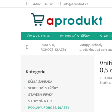
Přejít
+420 601 566 366
info@aprodukt.cz
na
obsah
DŮM A ZAHRADA
VCHODOVÉ STŘÍŠKY
STAVEB
PODLAHY,
Vstupy, schody,
Domů
ROHOŽE, DLAŽBY
protiskluzová ochran
P
Vnit
o
Přeskočit
s
0,5
Kategorie
kategorie
t
8171584
r
DŮM A ZAHRADA
Značka:
a
VCHODOVÉ STŘÍŠKY
n
STAVEBNÍ PRVKY
n
í
STOLY NÁBYTEK
p
PODLAHY, ROHOŽE, DLAŽBY