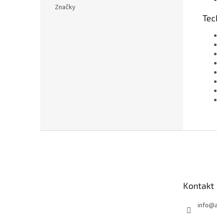
Značky
Tec
Z
á
p
a
t
Kontakt
í
info
@