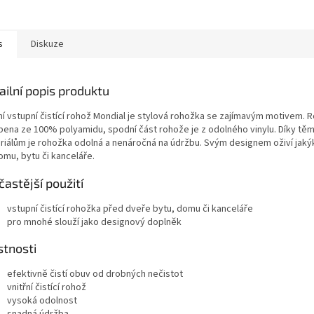
s
Diskuze
ailní popis produktu
ní vstupní čistící rohož Mondial je stylová rohožka se zajímavým motivem. 
bena ze 100% polyamidu, spodní část rohože je z odolného vinylu. Díky tě
riálům je rohožka odolná a nenáročná na údržbu. Svým designem oživí jakýk
omu, bytu či kanceláře.
častější použití
vstupní čistící rohožka před dveře bytu, domu či kanceláře
pro mnohé slouží jako designový doplněk
stnosti
efektivně čistí obuv od drobných nečistot
vnitřní čistící rohož
vysoká odolnost
snadná údržba