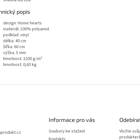
hnický popis
design: Home hearts
materiál: 100% polyamid
podklad: vinyl
délka: 40 cm
šířka: 60 cm
výška: 5 mm
hmotnost: 2200 g/m²
hmotnost: 0,63 kg
Informace pro vás
Odebíra
Soubory ke stažení
Vložte svů
aprodukt.cz
produktech
Kontakty