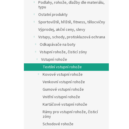
a
Podlahy, rohože, dlažby dle materiálu,
n
typu
e
Ostatní produkty
l
Sportoviště, hřiště, fitness, tělocvičny
Výprodej, akční ceny, slevy
Vstupy, schody, protiskluzová ochrana
Odkapávače na boty
Vstupní rohože, čisticí zóny
Vstupní rohože
Textilní vstupní rohože
Kovové vstupní rohože
Venkovní vstupní rohože
Gumové vstupní rohože
Vnitřní vstupní rohože
Kartáčové vstupní rohože
Rámy pro vstupní rohože, čisticí
zóny
Schodové rohože