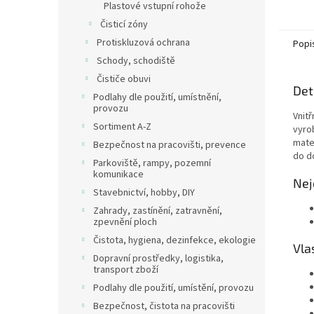
Plastové vstupní rohože
Čisticí zóny
Protiskluzová ochrana
Popi
Schody, schodiště
Čističe obuvi
Det
Podlahy dle použití, umístnění,
provozu
Vnitř
Sortiment A-Z
vyro
mate
Bezpečnost na pracovišti, prevence
do d
Parkoviště, rampy, pozemní
komunikace
Nej
Stavebnictví, hobby, DIY
Zahrady, zastínění, zatravnění,
zpevnění ploch
Čistota, hygiena, dezinfekce, ekologie
Vla
Dopravní prostředky, logistika,
transport zboží
Podlahy dle použití, umístění, provozu
Bezpečnost, čistota na pracovišti