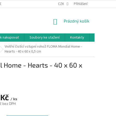
DNÍ PODMÍNKY
PODMÍNKY OCHRANY OSOBNÍCH ÚDAJŮ
CZK
Přihlášení
NÁKUPNÍ
Prázdný košík
KOŠÍK
k nakupovat
Soubory ke stažení
Kontakty
Značky
Vnitřní čistící vstupní rohož FLOMA Mondial Home -
Hearts - 40 x 60 x 0,5 cm
l Home - Hearts - 40 x 60 x
 Kč
/ ks
č bez DPH