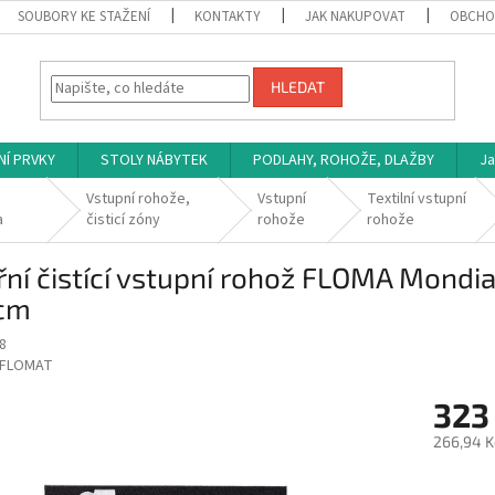
SOUBORY KE STAŽENÍ
KONTAKTY
JAK NAKUPOVAT
OBCHO
HLEDAT
NÍ PRVKY
STOLY NÁBYTEK
PODLAHY, ROHOŽE, DLAŽBY
Ja
Vstupní rohože,
Vstupní
Textilní vstupní
a
čisticí zóny
rohože
rohože
řní čistící vstupní rohož FLOMA Mondia
 cm
8
FLOMAT
323
266,94 K
Měrná
cena: