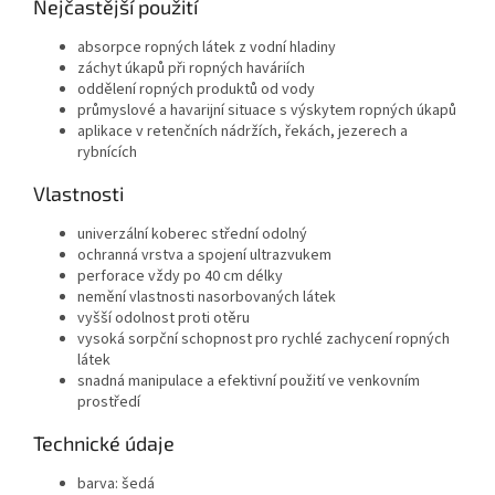
Nejčastější použití
absorpce ropných látek z vodní hladiny
záchyt úkapů při ropných haváriích
oddělení ropných produktů od vody
průmyslové a havarijní situace s výskytem ropných úkapů
aplikace v retenčních nádržích, řekách, jezerech a
rybnících
Vlastnosti
univerzální koberec střední odolný
ochranná vrstva a spojení ultrazvukem
perforace vždy po 40 cm délky
nemění vlastnosti nasorbovaných látek
vyšší odolnost proti otěru
vysoká sorpční schopnost pro rychlé zachycení ropných
látek
snadná manipulace a efektivní použití ve venkovním
prostředí
Technické údaje
barva: šedá