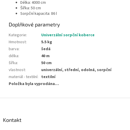
Délka: 4000 cm
Šířka: 50 cm
Sorpční kapacita: 86 l
Doplňkové parametry
Kategorie
:
Univerzální sorpční koberce
Hmotnost
:
5.5 kg
barva
:
šedá
délka
:
40 m
šířka
:
50 cm
vlastnost
:
univerzální, střední, odolná, sorpční
materiál - textilní
:
textilní
Položka byla vyprodána…
Z
á
p
a
Kontakt
t