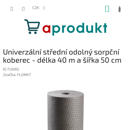
Přejít
NÁKUP
na
CZK
obsah
KOŠÍK
Univerzální střední odolný sorpční
koberec - délka 40 m a šířka 50 cm
81718001
Značka:
FLOMAT