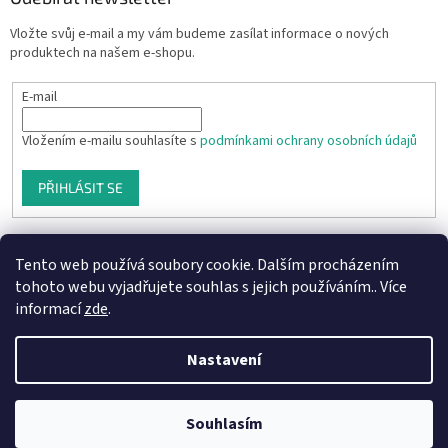
Vložte svůj e-mail a my vám budeme zasílat informace o nových
produktech na našem e-shopu.
E-mail
Vložením e-mailu souhlasíte s
podmínkami ochrany osobních údajů
PŘIHLÁSIT SE
Tento web používá soubory cookie. Dalším procházením
tohoto webu vyjadřujete souhlas s jejich používáním.. Více
informací
zde
.
Nastavení
Vytvořil Shoptet
Souhlasím
Copyright 2026
Aprodukt.cz
. Všechna práva vyhrazena.