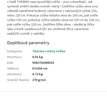
v řadě THERMO nepropouštějí světlo – jsou zatemňující. Jak
správně změřit ideální rozměr rolety? Změříme výšku okna a na
základě naměřené hodnoty vybereme z nabízených výšek 150,
nebo 220 cm. Pokud je výška Vašeho okna do 150 cm, pak volíte
výšku 150 cm, pokud je výška Vašeho okna od 150 cm do 220 cm,
pak volíte výšku 220 cm. Změříme šířku okna – ideální je šířka
skla včetně zasklívacích lišt. Ke změřené šířce vybereme
nejbližší rozměr z nabídky.
Doplňkové parametry
Kategorie
:
Thermo rolety reflex
Hmotnost
:
0.01 kg
EAN
:
5902701606510
Velikost
:
57x150 cm
Hmotnost
:
0.72 kg
Gramáž tkaniny
:
270 g/m2
Z
á
p