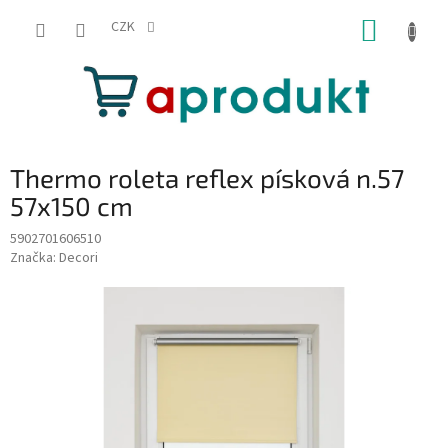
Přejít
NÁKUP
na
CZK
obsah
KOŠÍK
Thermo roleta reflex písková n.57
57x150 cm
5902701606510
Značka:
Decori