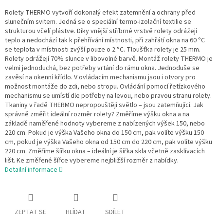
Rolety THERMO vytvoří dokonalý efekt zatemnění a ochrany před
slunečním svitem. Jedná se o speciální termo-izolační textilie se
strukturou včelí plástve. Díky vnější stříbrné vrstvě rolety odrážejí
teplo a nedochází tak k přehřívání místnosti, při zahřátí okna na 60 °C
se teplota v místnosti zvýší pouze o 2 °C. Tloušťka rolety je 25 mm.
Rolety odrážejí 70% slunce v libovolné barvě. Montáž rolety THERMO je
velmi jednoduchá, bez potřeby vrtání do rámu okna. Jednoduše se
zavěsí na okenní křídlo. V ovládacím mechanismu jsou i otvory pro
možnost montáže do zdi, nebo stropu. Ovládání pomocí řetízkového
mechanismu se umístí dle potřeby na levou, nebo pravou stranu rolety.
Tkaniny v řadě THERMO nepropouštějí světlo – jsou zatemňující. Jak
správně změřit ideální rozměr rolety? Změříme výšku okna a na
základě naměřené hodnoty vybereme z nabízených výšek 150, nebo
220 cm. Pokud je výška Vašeho okna do 150 cm, pak volíte výšku 150
cm, pokud je výška Vašeho okna od 150 cm do 220 cm, pak volíte výšku
220 cm. Změříme šířku okna – ideální je šířka skla včetně zasklívacích
lišt. Ke změřené šířce vybereme nejbližší rozměr z nabídky.
Detailní informace
ZEPTAT SE
HLÍDAT
SDÍLET