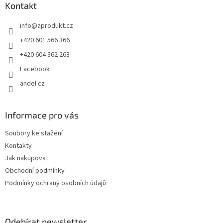
a
Kontakt
t
info
@
aprodukt.cz
í
+420 601 566 366
+420 604 362 263
Facebook
andel.cz
Informace pro vás
Soubory ke stažení
Kontakty
Jak nakupovat
Obchodní podmínky
Podmínky ochrany osobních údajů
Odebírat newsletter