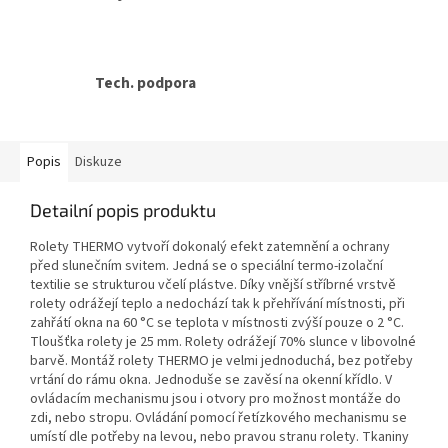
Tech. podpora
Popis
Diskuze
Detailní popis produktu
Rolety THERMO vytvoří dokonalý efekt zatemnění a ochrany
před slunečním svitem. Jedná se o speciální termo-izolační
textilie se strukturou včelí plástve. Díky vnější stříbrné vrstvě
rolety odrážejí teplo a nedochází tak k přehřívání místnosti, při
zahřátí okna na 60 °C se teplota v místnosti zvýší pouze o 2 °C.
Tloušťka rolety je 25 mm. Rolety odrážejí 70% slunce v libovolné
barvě. Montáž rolety THERMO je velmi jednoduchá, bez potřeby
vrtání do rámu okna. Jednoduše se zavěsí na okenní křídlo. V
ovládacím mechanismu jsou i otvory pro možnost montáže do
zdi, nebo stropu. Ovládání pomocí řetízkového mechanismu se
umístí dle potřeby na levou, nebo pravou stranu rolety. Tkaniny