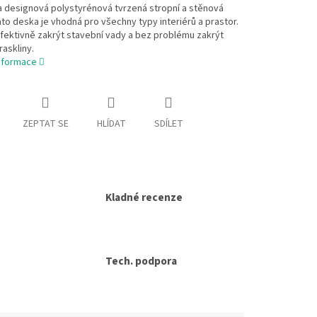
a designová polystyrénová tvrzená stropní a stěnová
to deska je vhodná pro všechny typy interiérů a prastor.
fektivně zakrýt stavební vady a bez problému zakrýt
askliny.
informace
ZEPTAT SE
HLÍDAT
SDÍLET
Kladné recenze
Tech. podpora