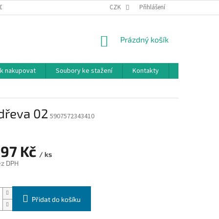
DNÍ PODMÍNKY
PODMÍNKY OCHRANY OSOBNÍCH ÚDAJŮ
CZK
Přihlášení
NÁKUPNÍ
Prázdný košík
KOŠÍK
k nakupovat
Soubory ke stažení
Kontakty
Značky
 dřeva 02
5907572343410
,97 Kč
/ ks
ez DPH
Přidat do košíku