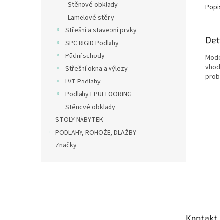
Stěnové obklady
Popi
Lamelové stěny
Střešní a stavební prvky
Det
SPC RIGID Podlahy
Půdní schody
Mode
vhod
Střešní okna a výlezy
prob
LVT Podlahy
Podlahy EPUFLOORING
Stěnové obklady
STOLY NÁBYTEK
PODLAHY, ROHOŽE, DLAŽBY
Značky
Z
á
p
a
t
Kontakt