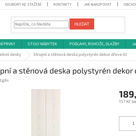
SOUBORY KE STAŽENÍ
KONTAKTY
JAK NAKUPOVAT
OBCHO
HLEDAT
NÍ PRVKY
STOLY NÁBYTEK
PODLAHY, ROHOŽE, DLAŽBY
Ja
ativní desky
Stropní a stěnová deska polystyrén dekor dřeva 02
pní a stěnová deska polystyrén dekor
Egibi
189
157 Kč b
Měrná
cena: