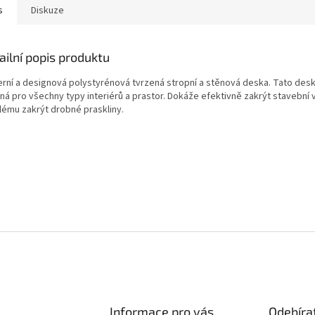
s
Diskuze
ailní popis produktu
rní a designová polystyrénová tvrzená stropní a stěnová deska. Tato desk
ná pro všechny typy interiérů a prastor. Dokáže efektivně zakrýt stavební 
lému zakrýt drobné praskliny.
Informace pro vás
Odebíra