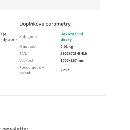
Doplňkové parametry
a je
Dekorativní
Kategorie
:
vady a bez
desky
Hmotnost
:
0.01 kg
EAN
:
5907572343410
Velikost
:
1000x167 mm
Počet metrů v
2 m2
balení
:
t newsletter