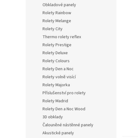
n
Obkladové panely
e
Rolety Rainbow
l
Rolety Melange
Rolety City
Thermo rolety reflex
Rolety Prestige
Rolety Deluxe
Rolety Colours
Rolety Den a Noc
Rolety volně visící
Rolety Majorka
Příslušenství pro rolety
Rolety Madrid
Rolety Den a Noc Wood
3D obklady
Čalouněné nástěnné panely
Akustické panely