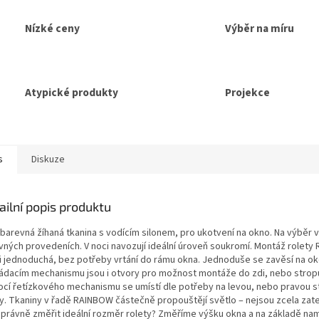
Nízké ceny
Výběr na míru
Atypické produkty
Projekce
s
Diskuze
ailní popis produktu
barevná žíhaná tkanina s vodícím silonem, pro ukotvení na okno. Na výběr 
vných provedeních. V noci navozují ideální úroveň soukromí. Montáž rolety
i jednoduchá, bez potřeby vrtání do rámu okna. Jednoduše se zavěsí na oke
ládacím mechanismu jsou i otvory pro možnost montáže do zdi, nebo strop
cí řetízkového mechanismu se umístí dle potřeby na levou, nebo pravou s
ty. Tkaniny v řadě RAINBOW částečně propouštějí světlo – nejsou zcela zate
správně změřit ideální rozměr rolety? Změříme výšku okna a na základě n