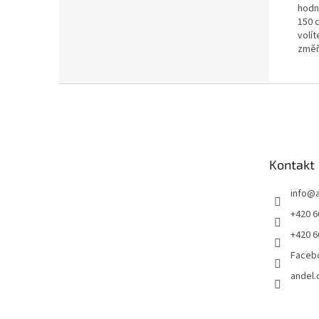
hodn
150 
volít
změř
Z
á
p
a
t
Kontakt
í
info
@
+420 6
+420 6
Faceb
andel.