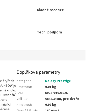
Kladné recenze
Tech. podpora
Doplňkové parametry
ve čtyřech
Kategorie
:
Rolety Prestige
 RAINBOW je
Hmotnost
:
0.01 kg
nní křídlo.
EAN
:
5902701628826
u. Ovládání
Velikost
:
68x210 cm, pro dveře
tranu
mňující.
Hmotnost
:
0.96 kg
aměřené
Gramáž tkaniny
:
160 g/m2