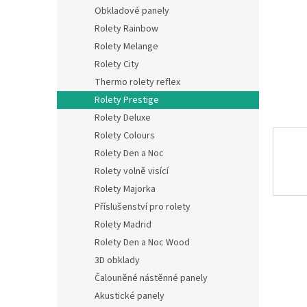
n
Obkladové panely
e
Rolety Rainbow
l
Rolety Melange
Rolety City
Thermo rolety reflex
Rolety Prestige
Rolety Deluxe
Rolety Colours
Rolety Den a Noc
Rolety volně visící
Rolety Majorka
Příslušenství pro rolety
Rolety Madrid
Rolety Den a Noc Wood
3D obklady
Čalouněné nástěnné panely
Akustické panely