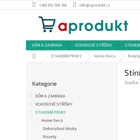
Přejít
+420 601 566 366
info@aprodukt.cz
na
obsah
DŮM A ZAHRADA
VCHODOVÉ STŘÍŠKY
STAVEB
Domů
STAVEBNÍ PRVKY
Home Deco
Rolety
P
Stín
o
Přeskočit
s
Značka:
Kategorie
kategorie
t
r
DŮM A ZAHRADA
a
VCHODOVÉ STŘÍŠKY
n
STAVEBNÍ PRVKY
n
í
Home Deco
p
Dekorativní desky
a
Rozety