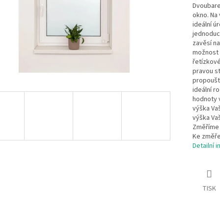
Dvoubarev
okno. Na 
ideální ú
jednoduc
zavěsí na
možnost 
řetízkov
pravou s
propouště
ideální 
hodnoty 
výška Vaš
výška Vaš
Změříme š
Ke změře
Detailní 
TISK