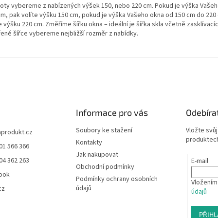
oty vybereme z nabízených výšek 150, nebo 220 cm. Pokud je výška Vašeh
cm, pak volíte výšku 150 cm, pokud je výška Vašeho okna od 150 cm do 220
e výšku 220 cm. Změříme šířku okna – ideální je šířka skla včetně zasklívacích
ené šířce vybereme nejbližší rozměr z nabídky.
Informace pro vás
Odebíra
Soubory ke stažení
Vložte svů
aprodukt.cz
produktech
Kontakty
01 566 366
Jak nakupovat
04 362 263
E-mail
Obchodní podmínky
ook
Podmínky ochrany osobních
Vložením
údajů
cz
údajů
PŘIHL