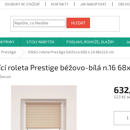
SOUBORY KE STAŽENÍ
KONTAKTY
JAK NAKUPOVAT
OBCHO
HLEDAT
NÍ PRVKY
STOLY NÁBYTEK
PODLAHY, ROHOŽE, DLAŽBY
Ja
 Prestige
Stínící roleta Prestige béžovo-bílá n.16 68x210 cm
ící roleta Prestige béžovo-bílá n.16 6
Decori
632
523 Kč b
Měrná
cena: