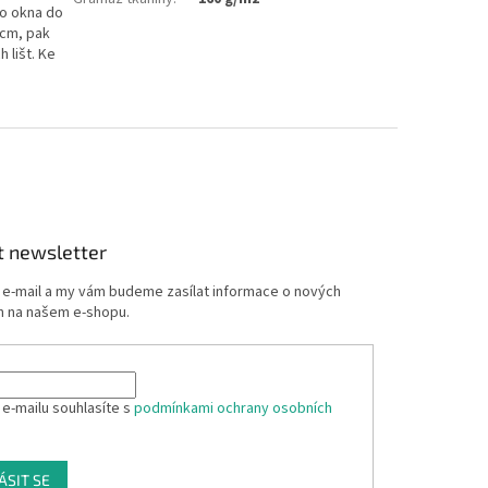
o okna do
 cm, pak
 lišt. Ke
t newsletter
j e-mail a my vám budeme zasílat informace o nových
 na našem e-shopu.
 e-mailu souhlasíte s
podmínkami ochrany osobních
ÁSIT SE