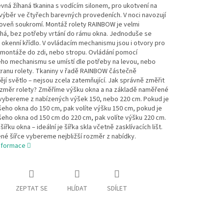
ná žíhaná tkanina s vodícím silonem, pro ukotvení na
výběr ve čtyřech barevných provedeních. V noci navozují
roveň soukromí. Montáž rolety RAINBOW je velmi
há, bez potřeby vrtání do rámu okna. Jednoduše se
 okenní křídlo. V ovládacím mechanismu jsou i otvory pro
montáže do zdi, nebo stropu. Ovládání pomocí
ého mechanismu se umístí dle potřeby na levou, nebo
tranu rolety. Tkaniny v řadě RAINBOW částečně
jí světlo – nejsou zcela zatemňující. Jak správně změřit
rozměr rolety? Změříme výšku okna a na základě naměřené
vybereme z nabízených výšek 150, nebo 220 cm. Pokud je
eho okna do 150 cm, pak volíte výšku 150 cm, pokud je
eho okna od 150 cm do 220 cm, pak volíte výšku 220 cm.
ířku okna – ideální je šířka skla včetně zasklívacích lišt.
né šířce vybereme nejbližší rozměr z nabídky.
informace
ZEPTAT SE
HLÍDAT
SDÍLET