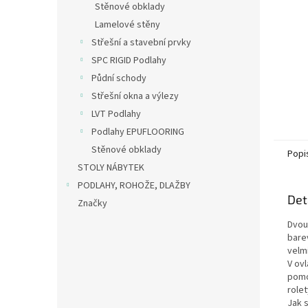
Stěnové obklady
Lamelové stěny
Střešní a stavební prvky
SPC RIGID Podlahy
Půdní schody
Střešní okna a výlezy
LVT Podlahy
Podlahy EPUFLOORING
Stěnové obklady
Popi
STOLY NÁBYTEK
PODLAHY, ROHOŽE, DLAŽBY
Det
Značky
Dvou
bare
velm
V ov
pomo
role
Jak 