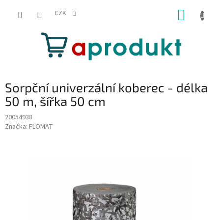
Přejít
NÁKUP
na
CZK
obsah
KOŠÍK
Sorpční univerzální koberec - délka
50 m, šířka 50 cm
20054938
Značka:
FLOMAT