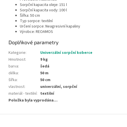
Sorpční kapacita oleje: 151 l
Sorpční kapacita vody: 100 l
Šířka: 50 cm
Typ sorpce: textilní
Určení sorpce: Neagresivní kapaliny
Výrobce: REOAMOS
Doplňkové parametry
Kategorie
:
Univerzální sorpční koberce
Hmotnost
:
9 kg
barva
:
šedá
délka
:
50 m
šířka
:
50 cm
vlastnost
:
univerzální, sorpční
materiál - textilní
:
textilní
Položka byla vyprodána…
Z
á