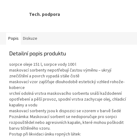
Tech. podpora
Popis
Diskuze
Detailní popis produktu
sorpce oleje 151 l, sorpce vody 100 l
maskovací sorbenty nepotřebují častou výměnu – ukryjí
znečištění a povrch vypadá stále čistě
maskovací vzor zajišťuje dlouhodobě estetický vzhled rohože-
koberce
vrchní odolná vrstva maskovacího sorbentu snáší každodenní
opotřebení a pěší provoz, spodní vrstva zachycuje olej, chladicí
kapaliny a vodu
maskovací sorbenty jsou k dispozici se vzorem v barvě šedé
Poznámka: Maskovací sorbent se nedoporučuje pro sorpci
rozpouštědel nebo agresivních kapalin, které mohou poškodit
barvu tištěného vzoru.
Postup při likvidaci úniku ropných látek: