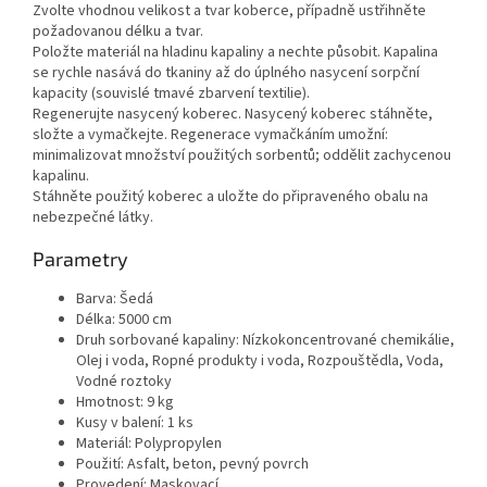
Zvolte vhodnou velikost a tvar koberce, případně ustřihněte
požadovanou délku a tvar.
Položte materiál na hladinu kapaliny a nechte působit. Kapalina
se rychle nasává do tkaniny až do úplného nasycení sorpční
kapacity (souvislé tmavé zbarvení textilie).
Regenerujte nasycený koberec. Nasycený koberec stáhněte,
složte a vymačkejte. Regenerace vymačkáním umožní:
minimalizovat množství použitých sorbentů; oddělit zachycenou
kapalinu.
Stáhněte použitý koberec a uložte do připraveného obalu na
nebezpečné látky.
Parametry
Barva: Šedá
Délka: 5000 cm
Druh sorbované kapaliny: Nízkokoncentrované chemikálie,
Olej i voda, Ropné produkty i voda, Rozpouštědla, Voda,
Vodné roztoky
Hmotnost: 9 kg
Kusy v balení: 1 ks
Materiál: Polypropylen
Použití: Asfalt, beton, pevný povrch
Provedení: Maskovací