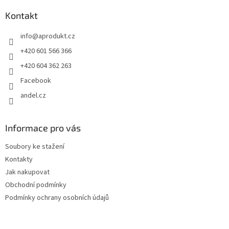
p
a
Kontakt
t
info
@
aprodukt.cz
í
+420 601 566 366
+420 604 362 263
Facebook
andel.cz
Informace pro vás
Soubory ke stažení
Kontakty
Jak nakupovat
Obchodní podmínky
Podmínky ochrany osobních údajů