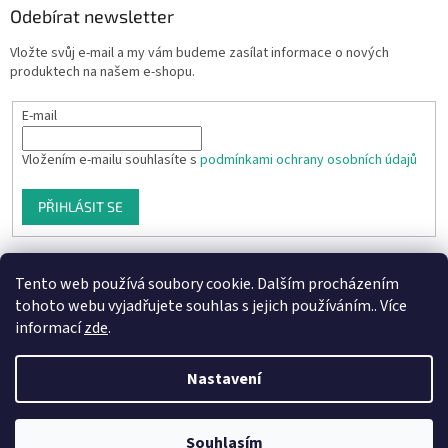
Odebírat newsletter
Vložte svůj e-mail a my vám budeme zasílat informace o nových
produktech na našem e-shopu.
E-mail
Vložením e-mailu souhlasíte s
podmínkami ochrany osobních údajů
PŘIHLÁSIT SE
Tento web používá soubory cookie. Dalším procházením
tohoto webu vyjadřujete souhlas s jejich používáním.. Více
informací
zde
.
Nastavení
Vytvořil Shoptet
Souhlasím
Copyright 2026
Aprodukt.cz
. Všechna práva vyhrazena.