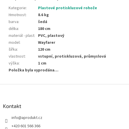
Kategorie
:
Plastové protiskluzové rohože
Hmotnost
:
8.6 kg
barva
:
šedá
délka
:
180 cm
materiál - plast
:
PVC, plastový
model
:
Wayfarer
šířka
:
120 cm
vlastnost
:
vstupní, protiskluzová, průmyslová
výška
:
1 cm
Položka byla vyprodána…
Z
á
p
a
Kontakt
t
info
@
aprodukt.cz
í
+420 601 566 366