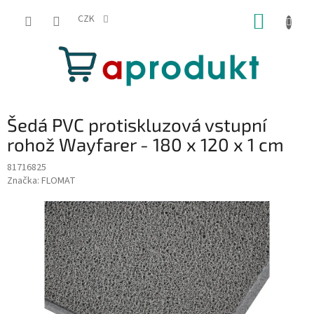
Přejít
NÁKUP
na
CZK
obsah
KOŠÍK
Šedá PVC protiskluzová vstupní
rohož Wayfarer - 180 x 120 x 1 cm
81716825
Značka:
FLOMAT