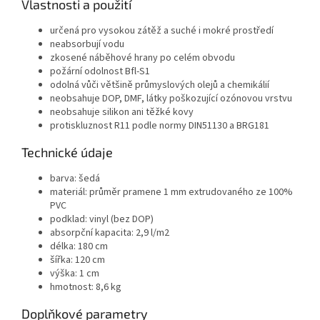
Vlastnosti a použití
určená pro vysokou zátěž a suché i mokré prostředí
neabsorbují vodu
zkosené náběhové hrany po celém obvodu
požární odolnost Bfl-S1
odolná vůči většině průmyslových olejů a chemikálií
neobsahuje DOP, DMF, látky poškozující ozónovou vrstvu
neobsahuje silikon ani těžké kovy
protiskluznost R11 podle normy DIN51130 a BRG181
Technické údaje
barva: šedá
materiál: průměr pramene 1 mm extrudovaného ze 100%
PVC
podklad: vinyl (bez DOP)
absorpční kapacita: 2,9 l/m2
délka: 180 cm
šířka: 120 cm
výška: 1 cm
hmotnost: 8,6 kg
Doplňkové parametry