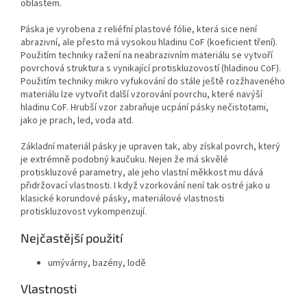
oblastem.
Páska je vyrobena z reliéfní plastové fólie, která sice není
abrazivní, ale přesto má vysokou hladinu CoF (koeficient tření).
Použitím techniky ražení na neabrazivním materiálu se vytvoří
povrchová struktura s vynikající protiskluzovostí (hladinou CoF).
Použitím techniky mikro vyfukování do stále ještě rozžhaveného
materiálu lze vytvořit další vzorování povrchu, které navýší
hladinu CoF. Hrubší vzor zabraňuje ucpání pásky nečistotami,
jako je prach, led, voda atd.
Základní materiál pásky je upraven tak, aby získal povrch, který
je extrémně podobný kaučuku. Nejen že má skvělé
protiskluzové parametry, ale jeho vlastní měkkost mu dává
přidržovací vlastnosti. I když vzorkování není tak ostré jako u
klasické korundové pásky, materiálové vlastnosti
protiskluzovost vykompenzují.
Nejčastější použití
umývárny, bazény, lodě
Vlastnosti