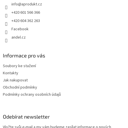
info
@
aprodukt.cz
í
+420 601 566 366
+420 604 362 263
Facebook
andel.cz
Informace pro vás
Soubory ke stažení
Kontakty
Jak nakupovat
Obchodní podmínky
Podmínky ochrany osobních údajů
Odebírat newsletter
Vložte svůj e-mail a my vám budeme zasílat informace o nových