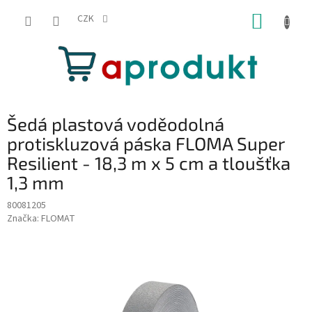
Přejít
NÁKUP
na
CZK
obsah
KOŠÍK
Šedá plastová voděodolná
protiskluzová páska FLOMA Super
Resilient - 18,3 m x 5 cm a tloušťka
1,3 mm
80081205
Značka:
FLOMAT