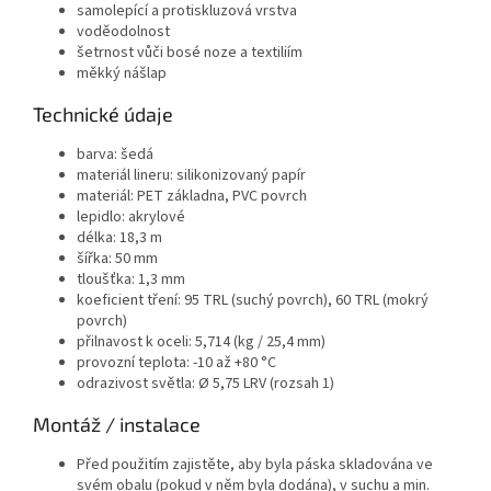
samolepící a protiskluzová vrstva
voděodolnost
šetrnost vůči bosé noze a textiliím
měkký nášlap
Technické údaje
barva: šedá
materiál lineru: silikonizovaný papír
materiál: PET základna, PVC povrch
lepidlo: akrylové
délka: 18,3 m
šířka: 50 mm
tloušťka: 1,3 mm
koeficient tření: 95 TRL (suchý povrch), 60 TRL (mokrý
povrch)
přilnavost k oceli: 5,714 (kg / 25,4 mm)
provozní teplota: -10 až +80 °C
odrazivost světla: Ø 5,75 LRV (rozsah 1)
Montáž / instalace
Před použitím zajistěte, aby byla páska skladována ve
svém obalu (pokud v něm byla dodána), v suchu a min.