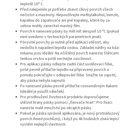
teplotě 10° C.
Před nalepením je potřeba zbavit cílový povrch všech
nečistot a mastnoty. Nepoužívejte methylalkohol, benzín,
kapalinu do zapalovače ani jiné kapaliny, které by za
sebou mohly zanechat mastný film.
Povrch k nanesení pásky by měl mít alespoň 10 °C (pokud
není uvedeno v technických parametrech jinak).
Pórovité povrchy je nutné před aplikací utěsnit, aby
nedošlo k napadení lepidla vodou. Základní nátěry na bázi
toluenu jsou ideální. Na očištěný povrch naneste štětcem
tenkou vrstvu a poté nechejte zaschnout.
Pro aplikaci pásky odlepte zadní část uvolňovací fólie,
poté pevně přitlačte lepidlo na připravený povrch a
pomalu pokračujte v odlepování fólie. Snažte se zajistit,
aby páska nebyla napnutá.
Po nanesení pásku pevně přitlačte rovnoměrným tlakem
(ideální je použít váleček).
Pro prodloužení životnosti produktu doporučujeme
utěsnit hrany pásky pomocí „fixovače hran“. Pro fixaci
naneste malé množství po okrajích pásky.
Pokud je páska správně aplikována, je nový protiskluzový
povrch ihned pochůzný, i když po 48 hodinách získá lepicí
systém nejlepší vlastnosti.