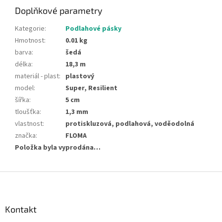
Doplňkové parametry
Kategorie
:
Podlahové pásky
Hmotnost
:
0.01 kg
barva
:
šedá
délka
:
18,3 m
materiál - plast
:
plastový
model
:
Super, Resilient
šířka
:
5 cm
tloušťka
:
1,3 mm
vlastnost
:
protiskluzová, podlahová, voděodolná
značka
:
FLOMA
Položka byla vyprodána…
Z
á
p
a
Kontakt
t