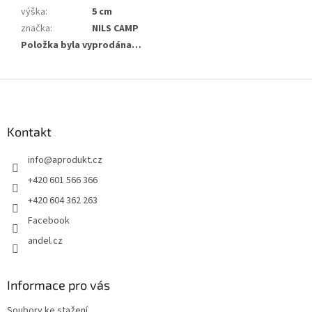
výška
:
5 cm
značka
:
NILS CAMP
Položka byla vyprodána…
Z
á
p
a
Kontakt
t
info
@
aprodukt.cz
í
+420 601 566 366
+420 604 362 263
Facebook
andel.cz
Informace pro vás
Soubory ke stažení