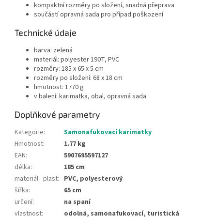
kompaktní rozměry po složení, snadná přeprava
součástí opravná sada pro případ poškození
Technické údaje
barva: zelená
materiál: polyester 190T, PVC
rozměry: 185 x 65 x 5 cm
rozměry po složení: 68 x 18 cm
hmotnost: 1770 g
v balení: karimatka, obal, opravná sada
Doplňkové parametry
Kategorie
:
Samonafukovací karimatky
Hmotnost
:
1.77 kg
EAN
:
5907695597127
délka
:
185 cm
materiál - plast
:
PVC, polyesterový
šířka
:
65 cm
určení
:
na spaní
vlastnost
:
odolná, samonafukovací, turistická