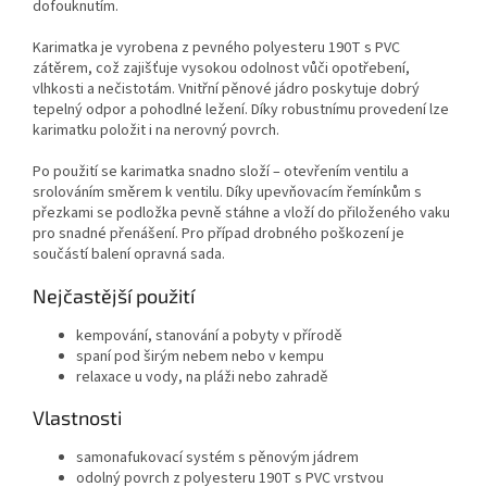
dofouknutím.
Karimatka je vyrobena z pevného polyesteru 190T s PVC
zátěrem, což zajišťuje vysokou odolnost vůči opotřebení,
vlhkosti a nečistotám. Vnitřní pěnové jádro poskytuje dobrý
tepelný odpor a pohodlné ležení. Díky robustnímu provedení lze
karimatku položit i na nerovný povrch.
Po použití se karimatka snadno složí – otevřením ventilu a
srolováním směrem k ventilu. Díky upevňovacím řemínkům s
přezkami se podložka pevně stáhne a vloží do přiloženého vaku
pro snadné přenášení. Pro případ drobného poškození je
součástí balení opravná sada.
Nejčastější použití
kempování, stanování a pobyty v přírodě
spaní pod širým nebem nebo v kempu
relaxace u vody, na pláži nebo zahradě
Vlastnosti
samonafukovací systém s pěnovým jádrem
odolný povrch z polyesteru 190T s PVC vrstvou