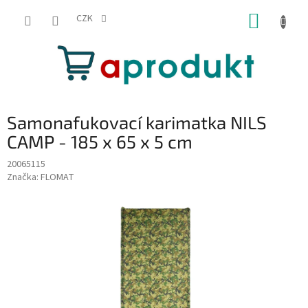
Přejít
NÁKUP
na
CZK
obsah
KOŠÍK
Samonafukovací karimatka NILS
CAMP - 185 x 65 x 5 cm
20065115
Značka:
FLOMAT