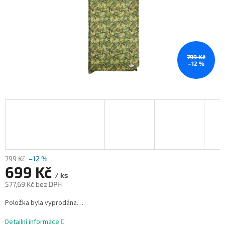
799 Kč
–12 %
799 Kč
–12 %
699 Kč
/ ks
577,69 Kč bez DPH
Měrná
Položka byla vyprodána…
cena:
Detailní informace