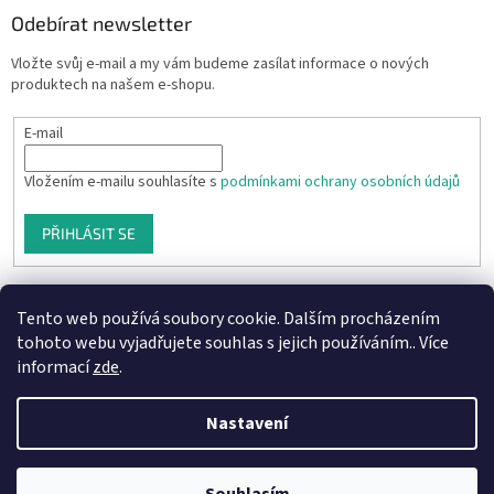
Odebírat newsletter
Vložte svůj e-mail a my vám budeme zasílat informace o nových
produktech na našem e-shopu.
E-mail
Vložením e-mailu souhlasíte s
podmínkami ochrany osobních údajů
PŘIHLÁSIT SE
Tento web používá soubory cookie. Dalším procházením
tohoto webu vyjadřujete souhlas s jejich používáním.. Více
informací
zde
.
Nastavení
Vytvořil Shoptet