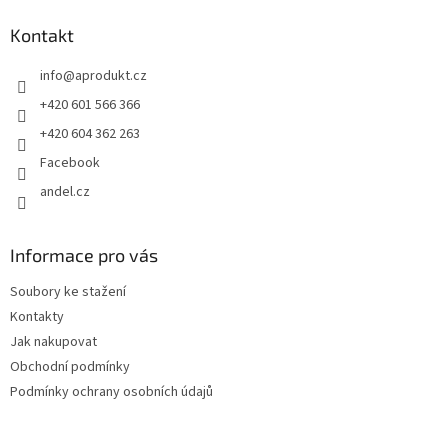
p
a
Kontakt
t
info
@
aprodukt.cz
í
+420 601 566 366
+420 604 362 263
Facebook
andel.cz
Informace pro vás
Soubory ke stažení
Kontakty
Jak nakupovat
Obchodní podmínky
Podmínky ochrany osobních údajů