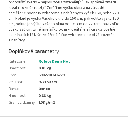
propouští světlo – nejsou zcela zatemňující.Jak správně změřit
ideální rozměr rolety? Změříme výšku okna a na základě
naměřené hodnoty vybereme z nabízených výšek 150, nebo 220
cm. Pokud je výška Vašeho okna do 150 cm, pak volíte výšku 150
cm, pokud je výška Vašeho okna od 150 cm do 220 cm, pak volíte
výšku 220 cm. Změříme šířku okna – ideální je šířka skla včetně
zasklívacích lišt. Ke změřené šířce vybereme nejbližší rozměr
z nabídky.
Doplňkové parametry
Kategorie
:
Rolety Den a Noc
Hmotnost
:
0.01 kg
EAN
:
5902701616779
Velikost
:
97x150 cm
Barva
:
lemon
Hmotnost
:
0.88 kg
Gramáž tkaniny
:
108 g/m2
Z
á