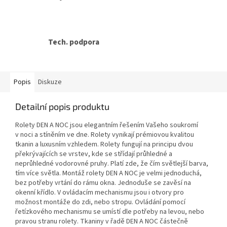
Tech. podpora
Popis
Diskuze
Detailní popis produktu
Rolety DEN A NOC jsou elegantním řešením Vašeho soukromí
v noci a stíněním ve dne. Rolety vynikají prémiovou kvalitou
tkanin a luxusním vzhledem. Rolety fungují na principu dvou
překrývajících se vrstev, kde se střídají průhledné a
neprůhledné vodorovné pruhy. Platí zde, že čím světlejší barva,
tím více světla. Montáž rolety DEN A NOC je velmi jednoduchá,
bez potřeby vrtání do rámu okna. Jednoduše se zavěsí na
okenní křídlo. V ovládacím mechanismu jsou i otvory pro
možnost montáže do zdi, nebo stropu. Ovládání pomocí
řetízkového mechanismu se umístí dle potřeby na levou, nebo
pravou stranu rolety. Tkaniny v řadě DEN A NOC částečně