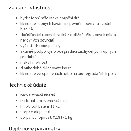
Základní vlastnosti
hydrofobní rašelinová sorpční drť
likvidace ropných havárií na pevném povrchu i vodní
hladině
dočišťování ropných úniků z obtížně přístupných místa
nerovných povrchů
vyčistí i drobné pukliny
aktivně podporuje biodegradaci zachycených ropných
produktů
nízká hmotnost
dlouhodobá skladovatelnost
likvidace ve spalovnách nebo na biodegradačních polích
Technické údaje
barva: tmavě hnědá
materiál: upravená rašelina
hmotnost balení: 11 kg
sorpce oleje: 90 l
sorpčí schopnost: 8,18 l / 1 kg
Doplňkové parametry