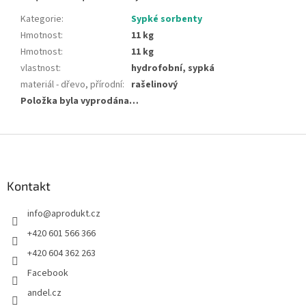
Kategorie
:
Sypké sorbenty
Hmotnost
:
11 kg
Hmotnost
:
11 kg
vlastnost
:
hydrofobní, sypká
materiál - dřevo, přírodní
:
rašelinový
Položka byla vyprodána…
Z
á
p
a
Kontakt
t
info
@
aprodukt.cz
í
+420 601 566 366
+420 604 362 263
Facebook
andel.cz