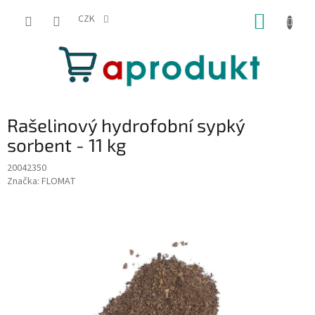
Přejít
NÁKUP
na
CZK
obsah
KOŠÍK
Rašelinový hydrofobní sypký
sorbent - 11 kg
20042350
Značka:
FLOMAT