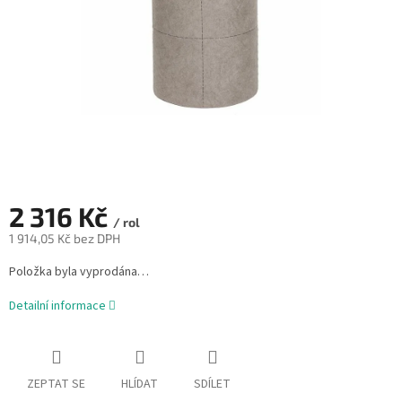
2 316 Kč
/ rol
1 914,05 Kč bez DPH
Měrná
Položka byla vyprodána…
cena:
Detailní informace
ZEPTAT SE
HLÍDAT
SDÍLET