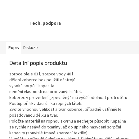
Tech. podpora
Popis
Diskuze
Detailní popis produktu
sorpce oleje 63 l, sorpce vody 40 l
dělení koberce bez použití nástrojů
vysoká sorpční kapacita
nemění vlastnosti nasorbovaných látek
koberec v provedení „zpevněný“ má vyšší odolnost proti otěru
Postup při likvidaci úniku ropných látek:
Zvolte vhodnou velikost a tvar koberce, případně ustřihněte
požadovanou délku a tvar.
Položte materiál na ropnou skvrnu a nechejte působit. Kapalina
se rychle nasává do tkaniny, až do úplného nasycení sorpční
kapacity (souvislé tmavé zbarvení textilie).