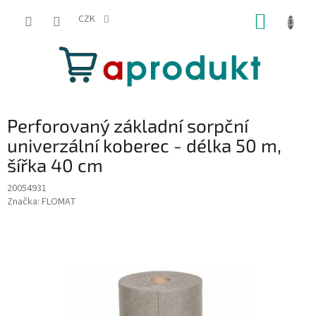
Přejít
NÁKUP
na
CZK
obsah
KOŠÍK
Perforovaný základní sorpční
univerzální koberec - délka 50 m,
šířka 40 cm
20054931
Značka:
FLOMAT