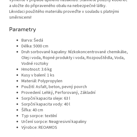
Vyměňte v případě úplného nasáknutí. Stáhněte použitý koberec
a uložte do připraveného obalu na nebezpečné látky.
Likvidaci použitého materiálu proveďte v souladu s platnými
směrnicemi!
Parametry
Barva: Šedá
Délka: 5000 cm
Druh sorbované kapaliny: Nízkokoncentrované chemikálie,
Olej i voda, Ropné produkty i voda, Rozpouštědla, Voda,
Vodné roztoky
Hmotnost: 3.6 kg
Kusy v balení: 1 ks
Materiál: Polypropylen
Použití: Asfalt, beton, pevný povrch
Provedení: Lehký, Perforovaný, Základní
Sorpční kapacita oleje: 63 l
Sorpční kapacita vody: 40 l
Šířka: 40 cm
Typ sorpce: textilní
Určení sorpce: Neagresivní kapaliny
Výrobce: REOAMOS