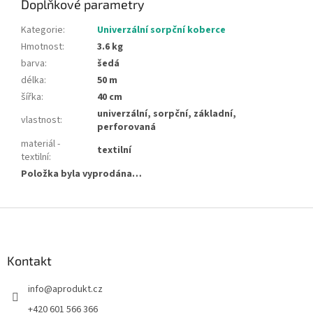
Doplňkové parametry
Kategorie
:
Univerzální sorpční koberce
Hmotnost
:
3.6 kg
barva
:
šedá
délka
:
50 m
šířka
:
40 cm
univerzální, sorpční, základní,
vlastnost
:
perforovaná
materiál -
textilní
textilní
:
Položka byla vyprodána…
Z
á
p
a
Kontakt
t
info
@
aprodukt.cz
í
+420 601 566 366